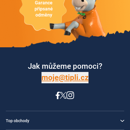
Garance
připsané
odměny
Jak můžeme pomoci?
moje@tipli.cz
Top obchody