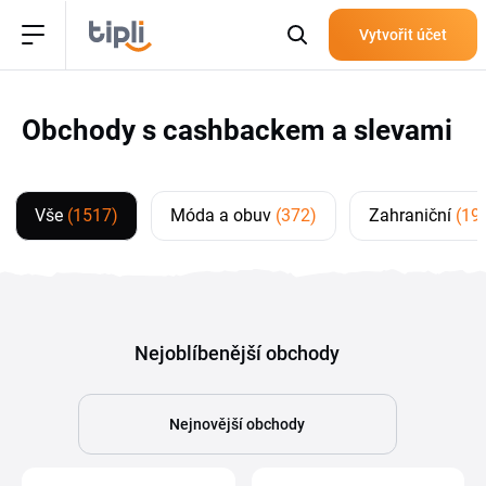
Vytvořit účet
Obchody s cashbackem a slevami
Vše
(1517)
Móda a obuv
(372)
Zahraniční
(19
Nejoblíbenější obchody
Nejnovější obchody