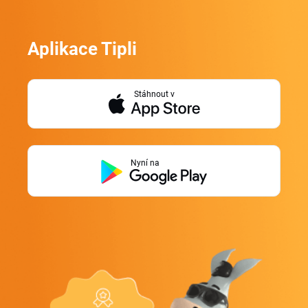
Aplikace Tipli
Stáhnout v
Nyní na