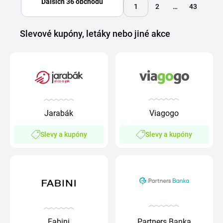
Dalších 36 obchodů
1
2
…
43
Slevové kupóny, letáky nebo jiné akce
Viagogo
Jarabák
Slevy a kupóny
Slevy a kupóny
Partners Banka
Fabini