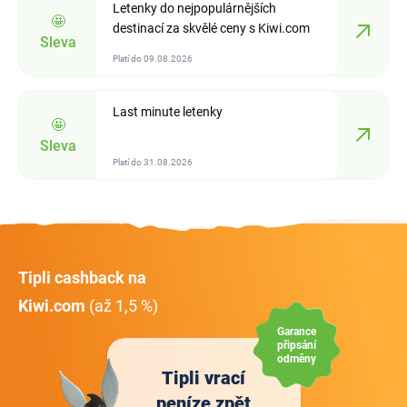
Letenky do nejpopulárnějších
🤩
destinací za skvělé ceny s Kiwi.com
Sleva
Platí do 09.08.2026
Last minute letenky
🤩
Sleva
Platí do 31.08.2026
Tipli cashback na
Kiwi.com
(až 1,5 %)
Garance
připsání
odměny
Tipli vrací
peníze zpět