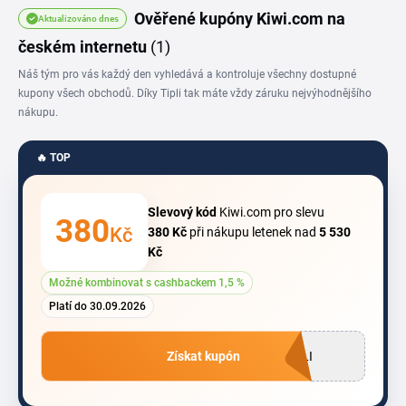
Ověřené kupóny Kiwi.com na
Aktualizováno dnes
českém internetu
(1)
Náš tým pro vás každý den vyhledává a kontroluje všechny dostupné
kupony všech obchodů. Díky Tipli tak máte vždy záruku nejvýhodnějšího
nákupu.
🔥 TOP
Slevový kód
Kiwi.com pro slevu
380
Kč
380 Kč
při nákupu letenek nad
5
530
Kč
Možné kombinovat s cashbackem 1,5 %
Platí do 30.09.2026
Získat kupón
PLI