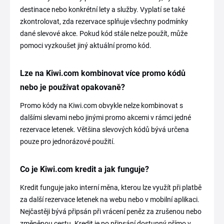
destinace nebo konkrétní lety a služby. Vyplatí se také
zkontrolovat, zda rezervace splňuje všechny podmínky
dané slevové akce. Pokud kód stále nelze použít, může
pomoci vyzkoušet jiný aktuální promo kód.
Lze na Kiwi.com kombinovat více promo kódů
nebo je používat opakovaně?
Promo kódy na Kiwi.com obvykle nelze kombinovat s
dalšími slevami nebo jinými promo akcemi v rámci jedné
rezervace letenek. Většina slevových kódů bývá určena
pouze pro jednorázové použití.
Co je Kiwi.com kredit a jak funguje?
Kredit funguje jako interní měna, kterou lze využít při platbě
za další rezervace letenek na webu nebo v mobilní aplikaci.
Nejčastěji bývá připsán při vrácení peněz za zrušenou nebo
změněnou cestu. Kredit je po připsání dostupný přímo v