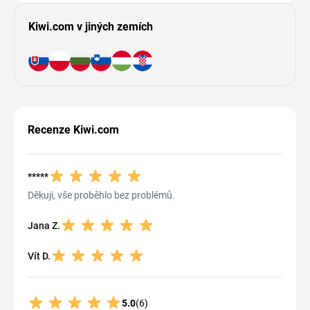
Kiwi.com v jiných zemích
Recenze Kiwi.com
*****
Děkuji, vše proběhlo bez problémů.
Jana Z.
Vít D.
5.0
(6)