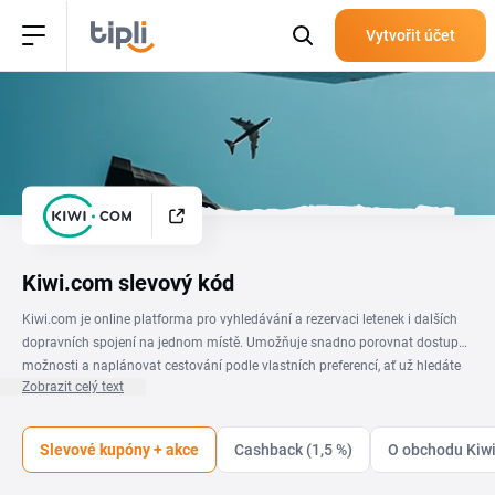
Vytvořit účet
Kiwi.com slevový kód
Kiwi.com je online platforma pro vyhledávání a rezervaci letenek i dalších
dopravních spojení na jednom místě. Umožňuje snadno porovnat dostupné
možnosti a naplánovat cestování podle vlastních preferencí, ať už hledáte
Zobrazit celý text
krátký pobyt nebo delší cestu do zahraničí. Při online rezervaci můžete
využít na
Kiwi.com promo kód
a získat tak výhodnější cenu letenek. Cestu si
tak naplánujete pohodlně online a zároveň využijete dostupnou slevu při
Slevové kupóny + akce
Cashback (1,5 %)
O obchodu Kiw
nákupu.