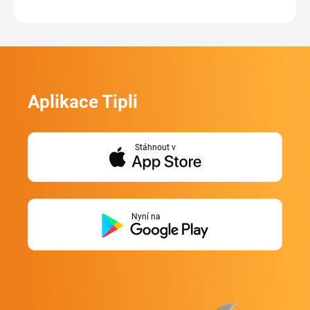
Aplikace Tipli
Stáhnout v
Nyní na