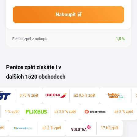
Nakoupit 🛒
Peníze zpět z nákupu
1,5
%
Peníze zpět získáte i v
dalších 1520 obchodech
0,75 % zpět
až 0,5 % zpět
1 % zpět
až 2,5 % zpět
až 2 % zpět
pět
až 2 % zpět
17 Kč zpět