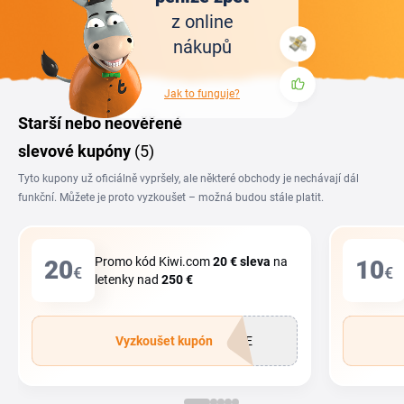
z online
nákupů
Jak to funguje?
Starší nebo neověřené
slevové kupóny
(5)
Tyto kupony už oficiálně vypršely, ale některé obchody je nechávají dál
funkční. Můžete je proto vyzkoušet – možná budou stále platit.
Promo kód Kiwi.com
20 €
sleva
na
20
10
€
€
letenky nad
250 €
Vyzkoušet kupón
SDE