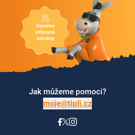
Garance
připsané
odměny
Jak můžeme pomoci?
moje@tipli.cz