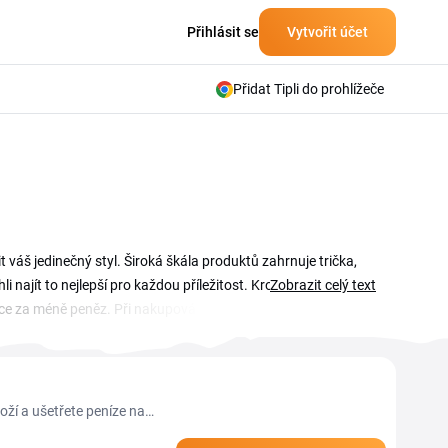
Přihlásit se
Vytvořit účet
Přidat Tipli do prohlížeče
váš jedinečný styl. Široká škála produktů zahrnuje trička,
i najít to nejlepší pro každou příležitost. Kromě toho zde
Zobrazit celý text
více za méně peněz. Při nakupování na tomto e-shopu můžete
 najdete v kategorii Výprodej.
oží a ušetřete peníze na