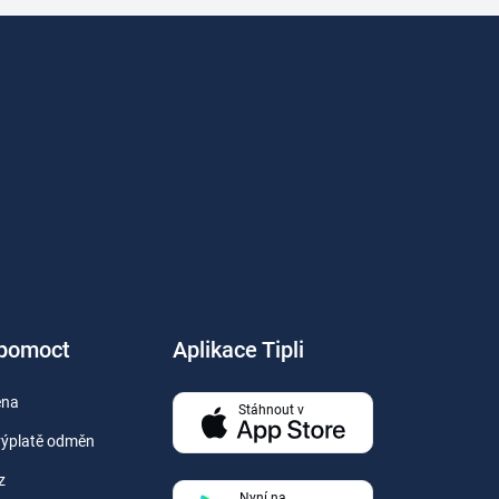
 pomoct
Aplikace Tipli
ěna
Stáhnout v
výplatě odměn
z
Nyní na