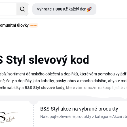
Vyhrajte
1 000 Kč
každý den
omunitní úlovky
nové
 Styl slevový kod
abízí sortiment dámského oblečení a doplňků, které vám pomohou vyjádřit 
kně, šaty a doplňky jako kabelky, pásky, obuv a mnoho dalšího, abyste mohl
vělé nabídky a
B&S Styl slevové kody
, které vám umožní nakoupit ještě 
ak, že si budete vybírat zboží se slevou z kategorie Akční zboží. Další slevy
B&S Styl akce na vybrané produkty
Nakupujte zlevněné produkty z kategorie Akční zb
vaší objednávce.