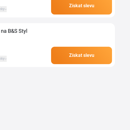
Získat slevu
nky
 na B&S Styl
Získat slevu
nky