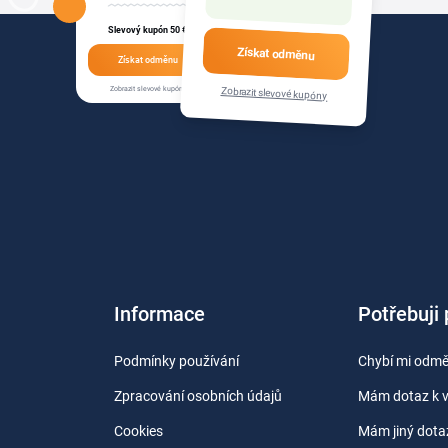
Slevový kupón 50 €
Získat odměnu
Získat odměnu
Zobrazit slevové kupóny
Zobrazit slevové kupóny
Informace
Potřebuji
Podmínky používání
Chybí mi odm
Zpracování osobních údajů
Mám dotaz k 
Cookies
Mám jiný dota