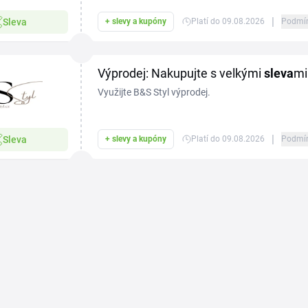
|
Sleva
+ slevy a kupóny
Platí do 09.08.2026
Podmí
Výprodej: Nakupujte s velkými
sleva
mi
Využijte B&S Styl výprodej.
|
Sleva
+ slevy a kupóny
Platí do 09.08.2026
Podmí