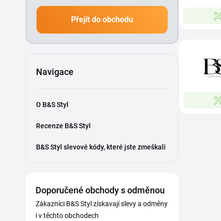
Přejít do obchodu
Navigace
O B&S Styl
Recenze B&S Styl
B&S Styl slevové kódy, které jste zmeškali
Doporučené obchody s odměnou
Zákazníci B&S Styl získavají slevy a odměny
i v těchto obchodech