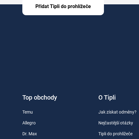
Přidat Tipli do prohlížeče
Top obchody
O Tipli
Temu
Jak získat odměny?
Allegro
Nejčastější otázky
Dr. Max
Tipli do prohlížeče