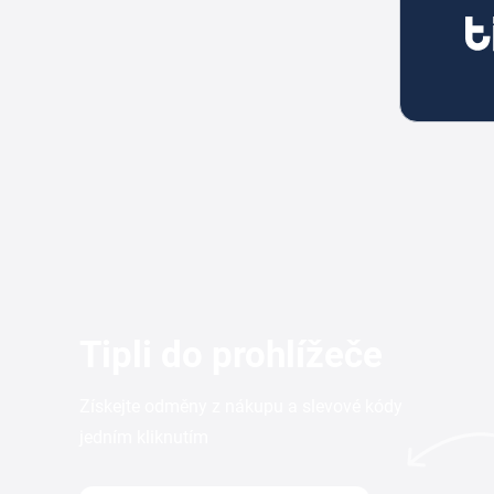
Tipli do prohlížeče
Získejte odměny z nákupu a slevové kódy
jedním kliknutím