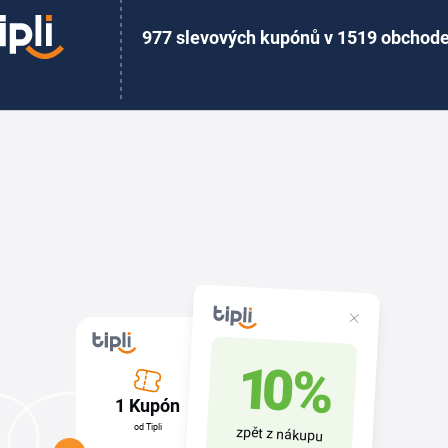
977 slevových kupónů v 1519 obchod
10 %
1 Kupón
od Tipli
zpět z nákupu