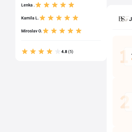
Lenka .
Kamila L.
J
Miroslav O.
4.8
(5)