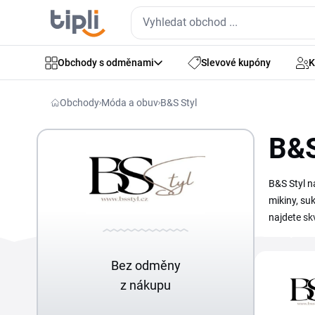
Obchody s odměnami
Slevové kupóny
K
Obchody
Móda a obuv
B&S Styl
B&S
B&S Styl n
mikiny, su
najdete sk
ušetřit i t
Bez odměny
z nákupu