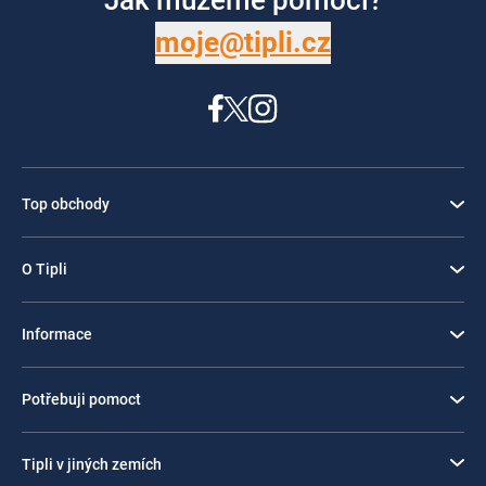
moje@tipli.cz
Top obchody
O Tipli
Informace
Potřebuji pomoct
Tipli v jiných zemích