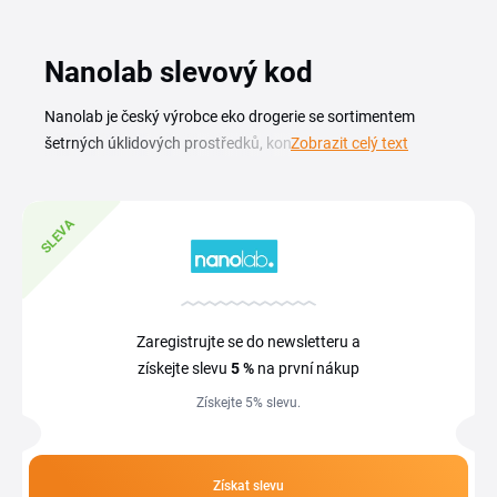
Nanolab slevový kod
Nanolab je český výrobce eko drogerie se sortimentem
šetrných úklidových prostředků, koncentrátů na praní i
Zobrazit celý text
přípravků na nádobí. Aktuální Nanolab slevový kupón ti
pomůže ušetřit na ekologické drogerii pro celou domácnost,
od podlah přes koupelnu až po kuchyň. Najdeš tu plnitelná
SLEVA
balení, koncentráty a sady, které šetří plast i peněženku.
Pokud hledáš ověřený Nanolab slevový kód nebo aktuální
Nanolab sleva nabídku, na této stránce máš přehled
platných kupónů. Zelená drogerie z Česka nabízí přípravky
Zaregistrujte se do newsletteru a
šetrné k povrchům i přírodě a se správným kódem zvládneš
získejte slevu
5 %
na první nákup
nákup výhodněji.
Získejte 5% slevu.
Získat slevu