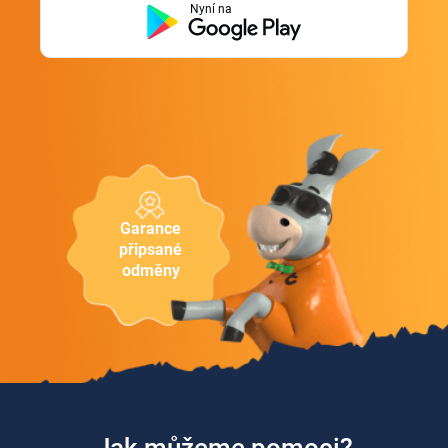
Nyní na
Garance
připsané
odměny
Jak můžeme pomoci?