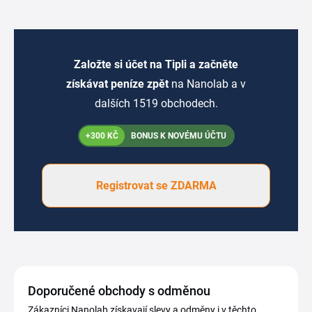
Založte si účet na Tipli a začněte
získávat peníze zpět
na Nanolab a v
dalších 1519 obchodech.
+300 KČ
BONUS K NOVÉMU ÚČTU
Registrovat se ZDARMA
Doporučené obchody s odměnou
Zákazníci Nanolab získavají slevy a odměny i v těchto