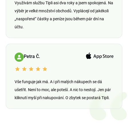
Využívám službu Tipli asi dva roky a jsem spokojená. Na
výběr je velké množství obchodů. Vyplácejí od jakékoli
„naspořené“ částky a peníze jsou během pár dní na
účtu.
Petra Č.
Vše funguje jak má. A i při malých nákupech se dá
ušetřit. Není to moc, ale poteší. A nic to nestojí. Jen pár
kliknutí myší při nakupování. O zbytek se postará Tipli.