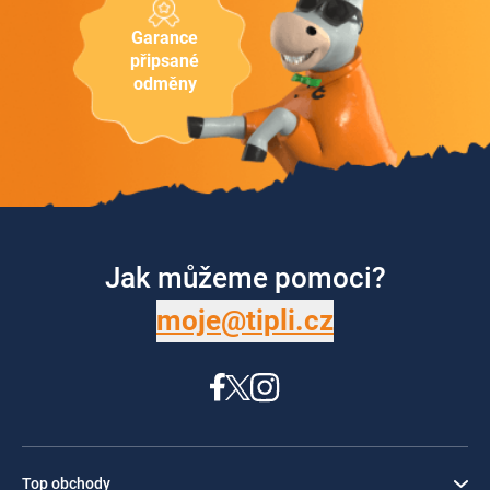
Garance
připsané
odměny
Jak můžeme pomoci?
moje@tipli.cz
Top obchody