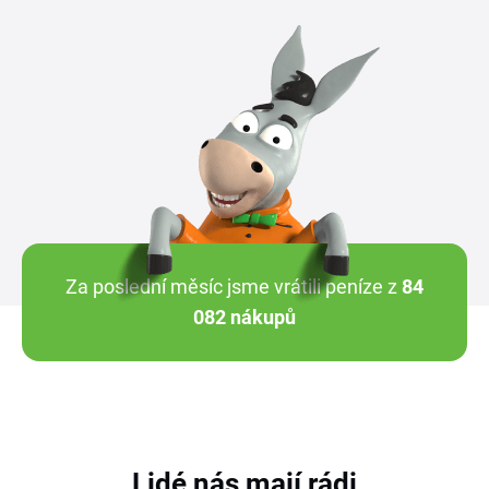
Za poslední měsíc jsme vrátili peníze z
84
082 nákupů
Lidé nás mají rádi