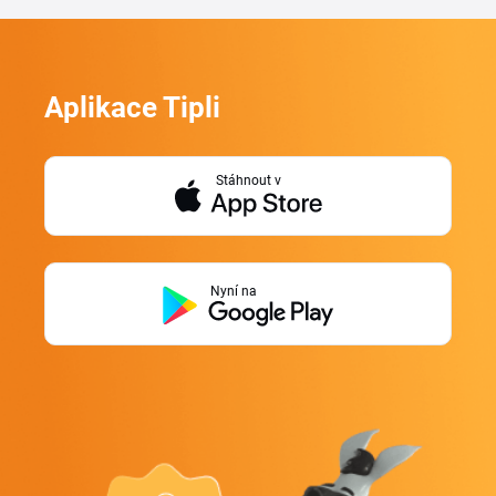
Aplikace Tipli
Stáhnout v
Nyní na