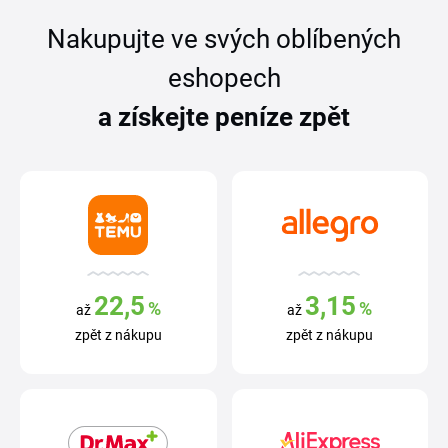
Nakupujte ve svých oblíbených
eshopech
a získejte peníze zpět
22,5
3,15
%
%
až
až
zpět z nákupu
zpět z nákupu