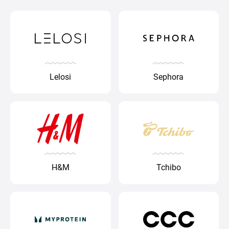
Lelosi
Sephora
H&M
Tchibo