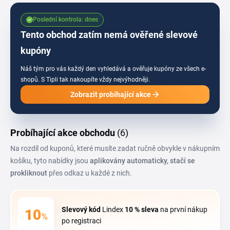
Poslední kontrola: dnes
Tento obchod zatím nemá ověřené slevové
kupóny
Náš tým pro vás každý den vyhledává a ověřuje kupóny ze všech e-
shopů.
S Tipli tak nakoupíte vždy nejvýhodněji.
Zobrazit probíhající akce
Probíhající akce obchodu
(6)
Na rozdíl od kuponů, které musíte zadat ručně obvykle v nákupním
košíku, tyto nabídky jsou
aplikovány automaticky, stačí se
prokliknout
přes odkaz u každé z nich.
Slevový kód
Lindex
10 %
sleva
na první nákup
10
%
po registraci