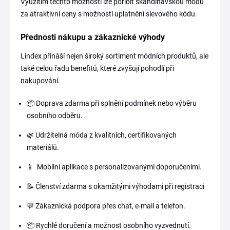
Využitím těchto možností lze pořídit skandinávskou módu
za atraktivní ceny s možností uplatnění slevového kódu.
Přednosti nákupu a zákaznické výhody
Lindex přináší nejen široký sortiment módních produktů, ale
také celou řadu benefitů, které zvyšují pohodlí při
nakupování.
📦 Doprava zdarma při splnění podmínek nebo výběru
osobního odběru.
🌿 Udržitelná móda z kvalitních, certifikovaných
materiálů.
📱 Mobilní aplikace s personalizovanými doporučeními.
📝 Členství zdarma s okamžitými výhodami při registraci
💬 Zákaznická podpora přes chat, e-mail a telefon.
📦 Rychlé doručení a možnost osobního vyzvednutí.