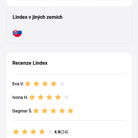
Lindex v jiných zemích
Recenze Lindex
Eva V.
Ivona H.
Dagmar Š.
4.8
(24)