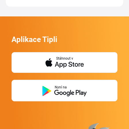
Aplikace Tipli
Stáhnout v
Nyní na