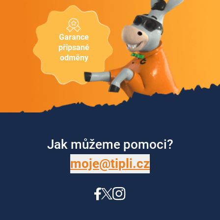
Garance
připsané
odměny
Jak můžeme pomoci?
moje@tipli.cz