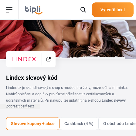
Vytvořit účet
Lindex slevový kód
Lindex.cz je skandinávský e-shop s módou pro ženy, muže, děti a miminka.
Nabízí oblečení a doplňky pro různé příležitosti z certifikovaných a
udržitelných materiálů. Při nákupu lze uplatnit na e-shopu
Lindex slevový
Zobrazit celý text
kód
a získat tak výhodnější cenu objednávky. K dispozici je také věrnostní
program, který může nabízet různé výhody pro registrované zákazníky.
Slevové kupóny + akce
Cashback (4 %)
O obchodu Linde