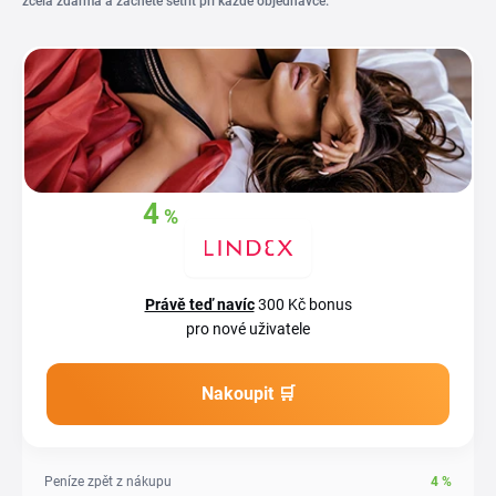
zcela zdarma a začněte šetřit při každé objednávce.
4
%
Získejte zpět
z
vašich nákupů
Právě teď navíc
300 Kč bonus
pro nové uživatele
Nakoupit 🛒
Peníze zpět z nákupu
4
%