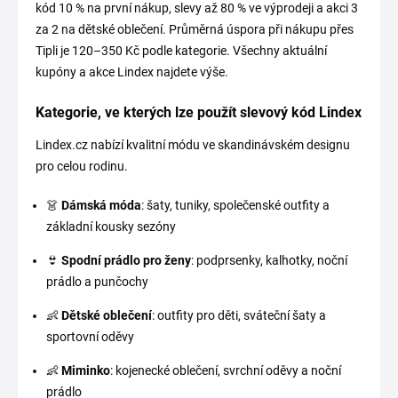
kód 10 % na první nákup, slevy až 80 % ve výprodeji a akci 3
za 2 na dětské oblečení. Průměrná úspora při nákupu přes
Tipli je 120–350 Kč podle kategorie. Všechny aktuální
kupóny a akce Lindex najdete výše.
Kategorie, ve kterých lze použít slevový kód Lindex
Lindex.cz nabízí kvalitní módu ve skandinávském designu
pro celou rodinu.
👗
Dámská móda
: šaty, tuniky, společenské outfity a
základní kousky sezóny
👙
Spodní prádlo pro ženy
: podprsenky, kalhotky, noční
prádlo a punčochy
👶
Dětské oblečení
: outfity pro děti, sváteční šaty a
sportovní oděvy
👶
Miminko
: kojenecké oblečení, svrchní oděvy a noční
prádlo