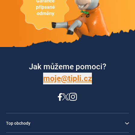
Garance
připsané
odměny
Jak můžeme pomoci?
moje@tipli.cz
Top obchody