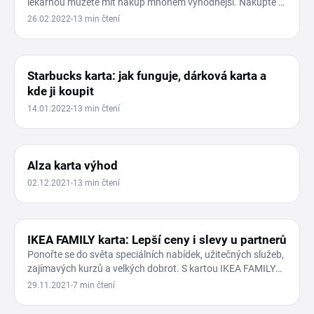
lékárnou můžete mít nákup mnohem výhodnější. Nakupte si
léky nebo…
26.02.2022
13 min čtení
JÍDLO
Starbucks karta: jak funguje, dárková karta a
kde ji koupit
14.01.2022
13 min čtení
VĚRNOSTNÍ PROGRAMY
Alza karta výhod
02.12.2021
13 min čtení
VĚRNOSTNÍ PROGRAMY
IKEA FAMILY karta: Lepší ceny i slevy u partnerů
Ponořte se do světa speciálních nabídek, užitečných služeb,
zajímavých kurzů a velkých dobrot. S kartou IKEA FAMILY
si…
29.11.2021
7 min čtení
VĚRNOSTNÍ PROGRAMY