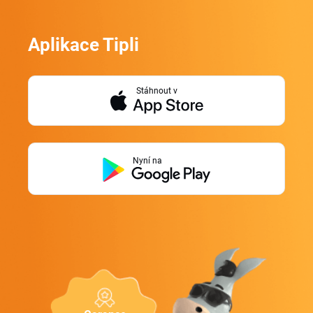
Aplikace Tipli
Stáhnout v
Nyní na