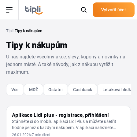
Vytvořit účet
Tipli
›
Tipy k nákupům
Tipy k nákupům
U nás najdete všechny akce, slevy, kupóny a novinky na
jednom místě. A také návody, jak z nákupu vytěžit
maximum.
Vše
MDŽ
Ostatní
Cashback
Letáková hlídka
VĚRNOSTNÍ PROGRAMY
Aplikace Lidl plus - registrace, přihlášení
Stáhněte si do mobilu aplikaci Lidl Plus a můžete ušetřit
hodně peněz s každým nákupem. V aplikaci naleznete
výhodné…
26.01.2026
7 min čtení