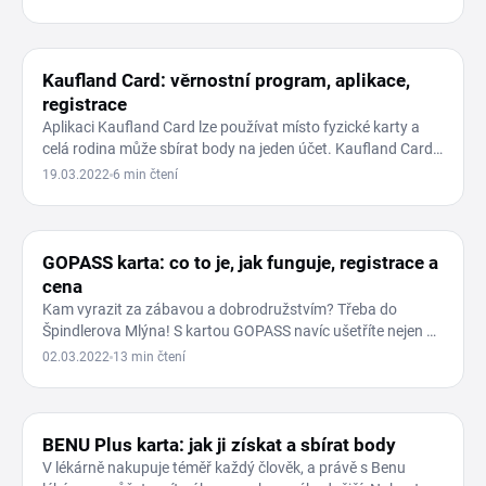
VĚRNOSTNÍ PROGRAMY
Kaufland Card: věrnostní program, aplikace,
registrace
Aplikaci Kaufland Card lze používat místo fyzické karty a
celá rodina může sbírat body na jeden účet. Kaufland Card
lze…
19.03.2022
6 min čtení
VĚRNOSTNÍ PROGRAMY
GOPASS karta: co to je, jak funguje, registrace a
cena
Kam vyrazit za zábavou a dobrodružstvím? Třeba do
Špindlerova Mlýna! S kartou GOPASS navíc ušetříte nejen na
jízdenkách…
02.03.2022
13 min čtení
VĚRNOSTNÍ PROGRAMY
BENU Plus karta: jak ji získat a sbírat body
V lékárně nakupuje téměř každý člověk, a právě s Benu