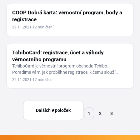
COOP Dobrá karta: věrnostní program, body a
registrace
29.11.2021
12 min čtení
VĚRNOSTNÍ PROGRAMY
TchiboCard: registrace, účet a výhody
věrnostního programu
TchiboCard je věrnostní program obchodu Tchibo.
Poradíme vám, jak proběhne registrace, k čemu slouží
TchiboCard účet a…
22.11.2021
12 min čtení
Dalších 9 položek
1
2
3