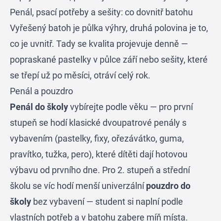
Penál, psací potřeby a sešity: co dovnitř batohu
Vyřešený batoh je půlka výhry, druhá polovina je to,
co je uvnitř. Tady se kvalita projevuje denně —
popraskané pastelky v půlce září nebo sešity, které
se třepí už po měsíci, otráví celý rok.
Penál a pouzdro
Penál do školy
vybírejte podle věku — pro první
stupeň se hodí klasické dvoupatrové penály s
vybavením (pastelky, fixy, ořezávátko, guma,
pravítko, tužka, pero), které dítěti dají hotovou
výbavu od prvního dne. Pro 2. stupeň a střední
školu se víc hodí menší univerzální
pouzdro do
školy
bez vybavení — student si naplní podle
vlastních potřeb a v batohu zabere míň místa.