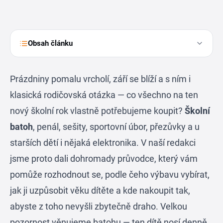
Obsah článku
Prázdniny pomalu vrcholí, září se blíží a s ním i
klasická rodičovská otázka — co všechno na ten
nový školní rok vlastně potřebujeme koupit?
Školní
batoh
, penál, sešity, sportovní úbor, přezůvky a u
starších dětí i nějaká elektronika. V naší redakci
jsme proto dali dohromady průvodce, který vám
pomůže rozhodnout se, podle čeho výbavu vybírat,
jak ji uzpůsobit věku dítěte a kde nakoupit tak,
abyste z toho nevyšli zbytečně draho. Velkou
pozornost věnujeme batohu — ten dítě nosí denně