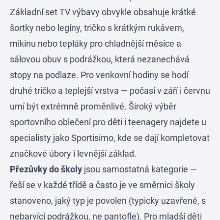
Základní set TV výbavy obvykle obsahuje krátké
šortky nebo legíny, tričko s krátkým rukávem,
mikinu nebo tepláky pro chladnější měsíce a
sálovou obuv s podrážkou, která nezanechává
stopy na podlaze. Pro venkovní hodiny se hodí
druhé tričko a teplejší vrstva — počasí v září i červnu
umí být extrémně proměnlivé. Široký výběr
sportovního oblečení pro děti i teenagery najdete u
specialisty jako
Sportisimo
, kde se dají kompletovat
značkové úbory i levnější základ.
Přezůvky do školy
jsou samostatná kategorie —
řeší se v každé třídě a často je ve směrnici školy
stanoveno, jaký typ je povolen (typicky uzavřené, s
nebarvící podrážkou, ne pantofle). Pro mladší děti