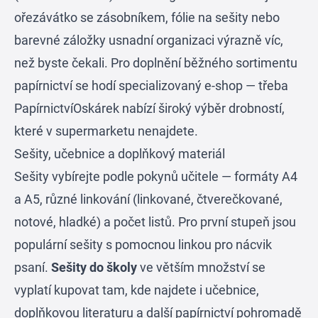
ořezávátko se zásobníkem, fólie na sešity nebo
barevné záložky usnadní organizaci výrazně víc,
než byste čekali. Pro doplnění běžného sortimentu
papírnictví se hodí specializovaný e-shop — třeba
PapírnictvíOskárek
nabízí široký výběr drobností,
které v supermarketu nenajdete.
Sešity, učebnice a doplňkový materiál
Sešity vybírejte podle pokynů učitele — formáty A4
a A5, různé linkování (linkované, čtverečkované,
notové, hladké) a počet listů. Pro první stupeň jsou
populární sešity s pomocnou linkou pro nácvik
psaní.
Sešity do školy
ve větším množství se
vyplatí kupovat tam, kde najdete i učebnice,
doplňkovou literaturu a další papírnictví pohromadě