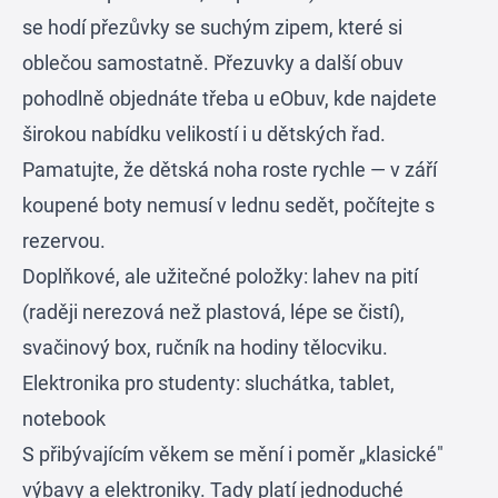
se hodí přezůvky se suchým zipem, které si
oblečou samostatně. Přezuvky a další obuv
pohodlně objednáte třeba u
eObuv
, kde najdete
širokou nabídku velikostí i u dětských řad.
Pamatujte, že dětská noha roste rychle — v září
koupené boty nemusí v lednu sedět, počítejte s
rezervou.
Doplňkové, ale užitečné položky: lahev na pití
(raději nerezová než plastová, lépe se čistí),
svačinový box, ručník na hodiny tělocviku.
Elektronika pro studenty: sluchátka, tablet,
notebook
S přibývajícím věkem se mění i poměr „klasické"
výbavy a elektroniky. Tady platí jednoduché