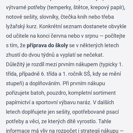
výtvarné potřeby (temperky, štětce, krepový papír),
notové sešity, slovníky, čtečka knih nebo třeba
lyžařský kurz. Konkrétní seznam dostanete obvykle
od učitele na konci června nebo v srpnu — počítejte
s tím, že
příprava do školy
se v některých letech
zhustí do dvou týdnů a vyplatí se nečekat.
Důležitý je rozdíl mezi prvním nákupem (typicky 1.
třída, případně 6. třída a 1. ročník SŠ, kdy se mění
stupeň) a doplňováním. Při prvním nákupu
pořizujete batoh, pouzdro, kompletní sortiment
papírnictví a sportovní výbavu naráz. V dalších
letech doplňujete jen sešity, opotřebované psací
potřeby a věci, ze kterých dítě vyrostlo. Tahle
informace má vliv na rozpočet i strategii nákupu —