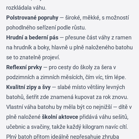
rozkládala váhu.
Polstrované popruhy
— široké, měkké, s možností
pohodlného seřízení podle růstu.
Hrudní a bederní pás
— přesune část váhy z ramen
na hrudník a boky, hlavně u plně naloženého batohu
se to znatelně projeví.
Reflexní prvky
— pro cesty do školy za šera v
podzimních a zimních měsících, čím víc, tím lépe.
Kvalitní zipy a švy
— slabé místo většiny levných
batohů, šetřit zde znamená kupovat za rok znovu.
Vlastní váha batohu by měla být co nejnižší — dítě v
plně naložené
školní aktovce
přidává váhu sešitů,
učebnic a svačiny, takže každý kilogram navíc cítí.
Plný batoh přitom ideálně nepřesahuje zhruba