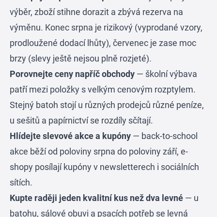
výběr, zboží stihne dorazit a zbývá rezerva na
výměnu. Konec srpna je rizikový (vyprodané vzory,
prodloužené dodací lhůty), červenec je zase moc
brzy (slevy ještě nejsou plně rozjeté).
Porovnejte ceny napříč obchody
— školní výbava
patří mezi položky s velkým cenovým rozptylem.
Stejný batoh stojí u různých prodejců různé peníze,
u sešitů a papírnictví se rozdíly sčítají.
Hlídejte slevové akce a kupóny
— back-to-school
akce běží od poloviny srpna do poloviny září, e-
shopy posílají kupóny v newsletterech i sociálních
sítích.
Kupte raději jeden kvalitní kus než dva levné
— u
batohu, sálové obuvi a psacích potřeb se levná