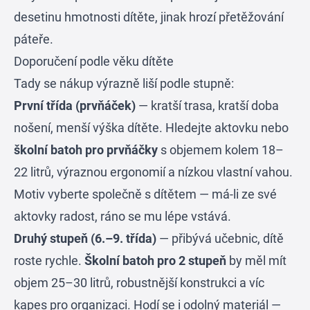
desetinu hmotnosti dítěte, jinak hrozí přetěžování
páteře.
Doporučení podle věku dítěte
Tady se nákup výrazně liší podle stupně:
První třída (prvňáček)
— kratší trasa, kratší doba
nošení, menší výška dítěte. Hledejte aktovku nebo
školní batoh pro prvňáčky
s objemem kolem 18–
22 litrů, výraznou ergonomií a nízkou vlastní vahou.
Motiv vyberte společně s dítětem — má-li ze své
aktovky radost, ráno se mu lépe vstává.
Druhý stupeň (6.–9. třída)
— přibývá učebnic, dítě
roste rychle.
Školní batoh pro 2 stupeň
by měl mít
objem 25–30 litrů, robustnější konstrukci a víc
kapes pro organizaci. Hodí se i odolný materiál —