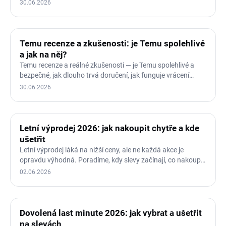
30.06.2026
Temu recenze a zkušenosti: je Temu spolehlivé
a jak na něj?
Temu recenze a reálné zkušenosti — je Temu spolehlivé a
bezpečné, jak dlouho trvá doručení, jak funguje vrácení
zboží a…
30.06.2026
Letní výprodej 2026: jak nakoupit chytře a kde
ušetřit
Letní výprodej láká na nižší ceny, ale ne každá akce je
opravdu výhodná. Poradíme, kdy slevy začínají, co nakoupit
a…
02.06.2026
Dovolená last minute 2026: jak vybrat a ušetřit
na slevách