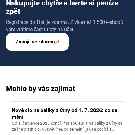
Nakupujte chytře a berte si peníze
zpět
Registrace do Tipli je zdarma. Z více než 1 500 e-shopů
vám vrátíme část útraty na účet.
Zapojit se zdarma
Mohlo by vás zajímat
Nové clo na balíky z Číny od 1. 7. 2026: co se
mění
Od 1. července 2026 končí limit 150 eur a na balíky z Číny se
začne platit clo. Vysvětlíme, co se mění, jak se počítá a…