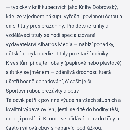
— typicky v knihkupectvích jako
Knihy Dobrovský
,
kde lze v jednom nákupu vyřešit i povinnou četbu a
další tituly přes prázdniny. Pro dětské knihy a
vzdělávací tituly se hodí specializované
vydavatelství
Albatros Media
— nabízí pohádky,
dětské encyklopedie i tituly pro starší ročníky.
K sešitům přidejte i obaly (papírové nebo plastové)
a štítky se jménem — zdánlivá drobnost, která
ušetří hodně dohadování, čí sešit je čí.
Sportovní úbor, přezůvky a obuv
Tělocvik patří k povinné výuce na všech stupních a
kvalitní výbava ovlivní, jestli se dítě do hodiny těší,
nebo ji proklíná. K tomu se přidává obuv do třídy a
často i sálová obuv s nebarvící podrážkou.