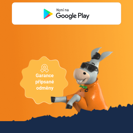
Nyní na
Garance
připsané
odměny