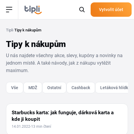
Vytvořit účet
Tipli
›
Tipy k nákupům
Tipy k nákupům
U nás najdete všechny akce, slevy, kupóny a novinky na
jednom místě. A také návody, jak z nákupu vytěžit
maximum.
Vše
MDŽ
Ostatní
Cashback
Letáková hlídka
JÍDLO
Starbucks karta: jak funguje, dárková karta a
kde ji koupit
14.01.2022
13 min čtení