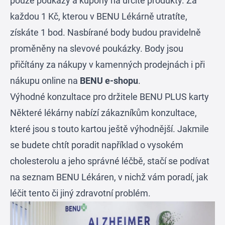
pouze poukazy a kupony na určité produkty. Za
každou 1 Kč, kterou v BENU Lékárně utratíte,
získáte 1 bod. Nasbírané body budou pravidelně
proměněny na slevové poukázky. Body jsou
přičítány za nákupy v kamenných prodejnách i při
nákupu online na
BENU e-shopu
.
Výhodné konzultace pro držitele BENU PLUS karty
Některé lékárny nabízí zákazníkům konzultace,
které jsou s touto kartou ještě výhodnější. Jakmile
se budete chtít poradit například o vysokém
cholesterolu a jeho správné léčbě, stačí se podívat
na seznam BENU Lékáren, v nichž vám poradí, jak
léčit tento či jiný zdravotní problém.