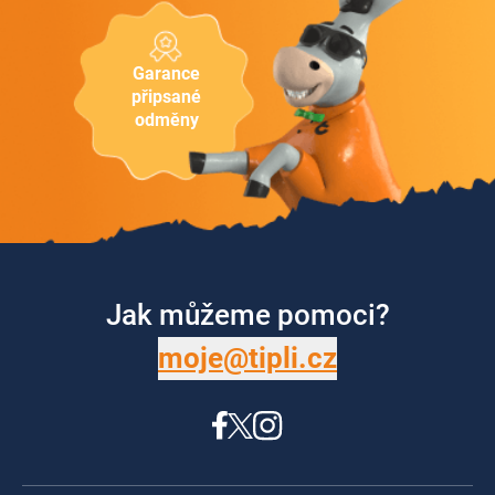
Garance
připsané
odměny
Jak můžeme pomoci?
moje@tipli.cz