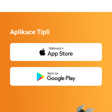
Aplikace Tipli
Stáhnout v
Nyní na