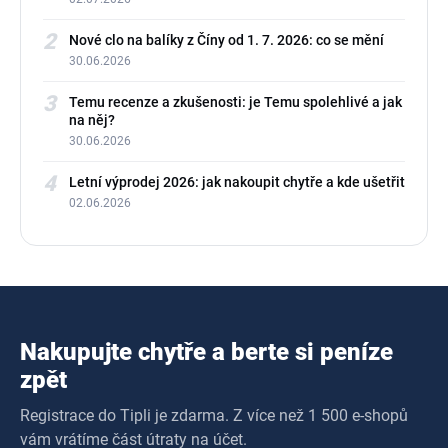
2
Nové clo na balíky z Číny od 1. 7. 2026: co se mění
30.06.2026
3
Temu recenze a zkušenosti: je Temu spolehlivé a jak
na něj?
30.06.2026
4
Letní výprodej 2026: jak nakoupit chytře a kde ušetřit
02.06.2026
Nakupujte chytře a berte si peníze
zpět
Registrace do Tipli je zdarma. Z více než 1 500 e-shopů
vám vrátíme část útraty na účet.