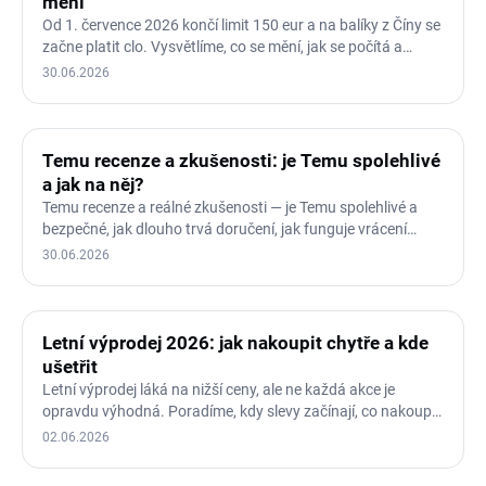
mění
Od 1. července 2026 končí limit 150 eur a na balíky z Číny se
začne platit clo. Vysvětlíme, co se mění, jak se počítá a…
30.06.2026
Temu recenze a zkušenosti: je Temu spolehlivé
a jak na něj?
Temu recenze a reálné zkušenosti — je Temu spolehlivé a
bezpečné, jak dlouho trvá doručení, jak funguje vrácení
zboží a…
30.06.2026
Letní výprodej 2026: jak nakoupit chytře a kde
ušetřit
Letní výprodej láká na nižší ceny, ale ne každá akce je
opravdu výhodná. Poradíme, kdy slevy začínají, co nakoupit
a…
02.06.2026