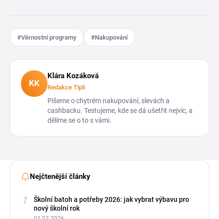
#Věrnostní programy
#Nakupování
Klára Kozáková
KK
Redakce Tipli
Píšeme o chytrém nakupování, slevách a
cashbacku. Testujeme, kde se dá ušetřit nejvíc, a
dělíme se o to s vámi.
Nejčtenější články
1
Školní batoh a potřeby 2026: jak vybrat výbavu pro
nový školní rok
02.07.2026