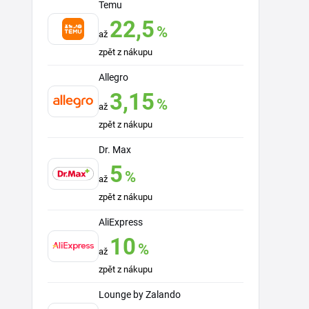
Temu
22,5
%
až
zpět z nákupu
Allegro
3,15
%
až
zpět z nákupu
Dr. Max
5
%
až
zpět z nákupu
AliExpress
10
%
až
zpět z nákupu
Lounge by Zalando