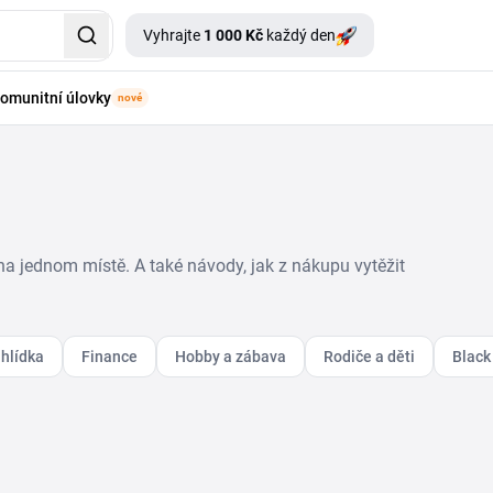
Vyhrajte
1 000 Kč
každý den
omunitní úlovky
nové
na jednom místě. A také návody, jak z nákupu vytěžit
hlídka
Finance
Hobby a zábava
Rodiče a děti
Black