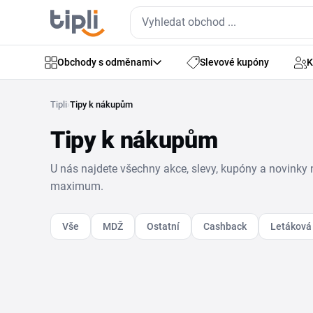
Obchody s odměnami
Slevové kupóny
K
Tipli
›
Tipy k nákupům
Tipy k nákupům
U nás najdete všechny akce, slevy, kupóny a novinky 
maximum.
Vše
MDŽ
Ostatní
Cashback
Letáková 