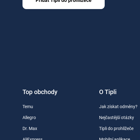
Přidat Tipli do prohlížeče
Top obchody
O Tipli
Temu
Jak získat odměny?
Allegro
Nejčastější otázky
Dr. Max
Tipli do prohlížeče
AliExpress
Mobilní aplikace