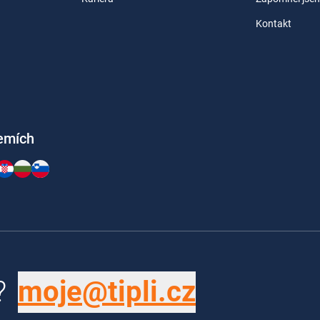
Kontakt
zemích
?
moje@tipli.cz