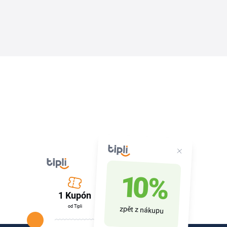
10 %
1 Kupón
od Tipli
zpět z nákupu