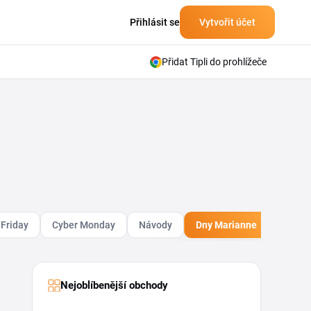
Přihlásit se
Vytvořit účet
Přidat Tipli do prohlížeče
 Friday
Cyber Monday
Návody
Dny Marianne
Móda
Nejoblíbenější obchody