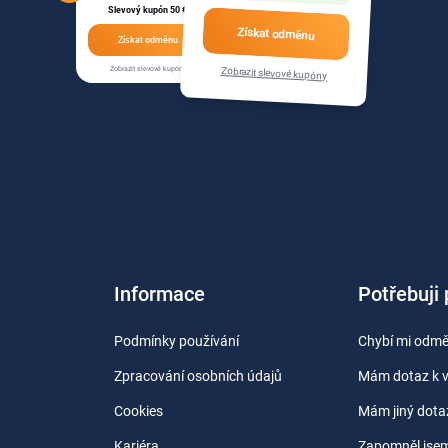
Slevový kupón 50 €
Získat odměnu
Získat odměnu
Zobrazit slevové kupóny
Zobrazit slevové kupóny
Informace
Potřebuji
Podmínky používání
Chybí mi odm
Zpracování osobních údajů
Mám dotaz k 
Cookies
Mám jiný dota
Kariéra
Zapomněl jsem