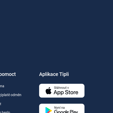
 pomoct
Aplikace Tipli
ěna
Stáhnout v
výplatě odměn
z
Nyní na
 heslo