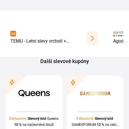
TEMU - Letní slevy vrcholí +
Agoda -
cashback 22,5 %
ubytová
Další slevové kupóny
Exkluzivně:
Slevový kód
Queens
Exkluzivně:
Slevový kód
10 %
na nezlevněné zboží
GAMESPORIUM
12 %
na celou