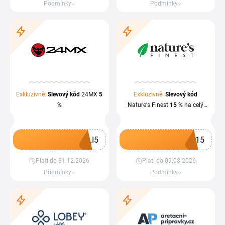
Podmínky
Podmínky
Exkluzivně:
Slevový kód
24MX
5
Exkluzivně:
Slevový kód
%
Nature's Finest
15 %
na celý
nákup
LI5
Z15
Platí do 31.12.2026
Platí do 09.08.2026
Získat kupón
Získat kupón
Podmínky
Podmínky