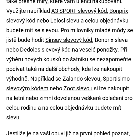
také přesné míry, které vám ulehčí nakupování.
Využijte například
A3 SPORT slevový kód
,
Bonprix
slevový kód
nebo
Lelosi slevu
a celou objednávku
budete mít se slevou. Pro milovníky mladé módy se
jistě bude hodit
Sinsay slevový kód
, Bonprix sleva
nebo
Dedoles slevový kód
na veselé ponožky. Při
výběru nových kousků do šatníku se nezapomeňte
podívat také na další obchody, kde lze nakoupit
výhodně. Například se Zalando slevou
,
Sportisimo
slevovým kódem
nebo
Zoot slevou
si lze nakoupit
na letní nebo zimní dovolenou veškeré oblečení pro
celou rodinu a na celou objednávku budete mít
slevu.
Jestliže je na vaší obuvi již na první pohled poznat,