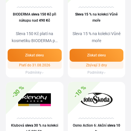
BIODERMA
sleva
150 Kč
při
Sleva
15 %
na kolekci Vůně
nákupu nad
490 Kč
moře
Sleva 150 Kč platí na
Sleva 15 % na kolekci Vůně
kosmetiku BIODERMA při
moře
nákupu produktů nad…
Získat slevu
Získat slevu
Platí do 31.08.2026
Zbývají 3 dny
Podmínky
Podmínky
-30 %
-10 %
Klubová
sleva
30 %
na kolekci
Osmo Action 6: Akční
sleva
10