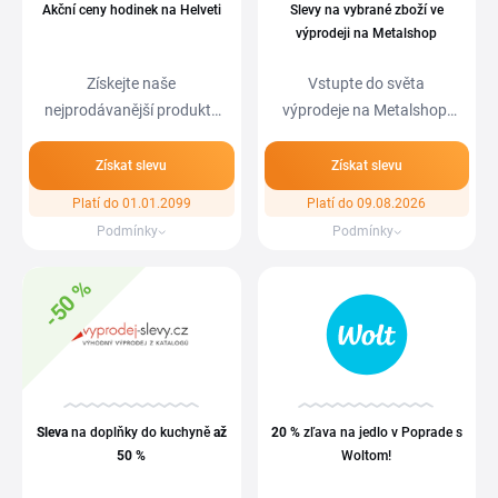
Akční ceny hodinek na Helveti
Slevy na vybrané zboží ve
výprodeji na Metalshop
Získejte naše
Vstupte do světa
nejprodávanější produkty
výprodeje na Metalshop.
za fantastické ceny.…
Čeká na vás mnoho…
Získat slevu
Získat slevu
Platí do 01.01.2099
Platí do 09.08.2026
Podmínky
Podmínky
-50 %
Sleva
na doplňky do kuchyně
až
20 %
zľava na jedlo v Poprade s
50 %
Woltom!