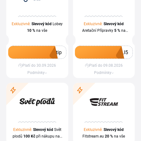
Exkluzivně:
Slevový kód
Lobey
Exkluzivně:
Slevový kód
10 %
na vše
Aretační Přípravky
5 %
na
všechny produkty
tip
LI5
Platí do 30.09.2026
Platí do 09.08.2026
Získat kupón
Získat kupón
Podmínky
Podmínky
Exkluzivně:
Slevový kód
Svět
Exkluzivně:
Slevový kód
plodů
100 Kč
při nákupu nad
Fitstream.eu
20 %
na vše