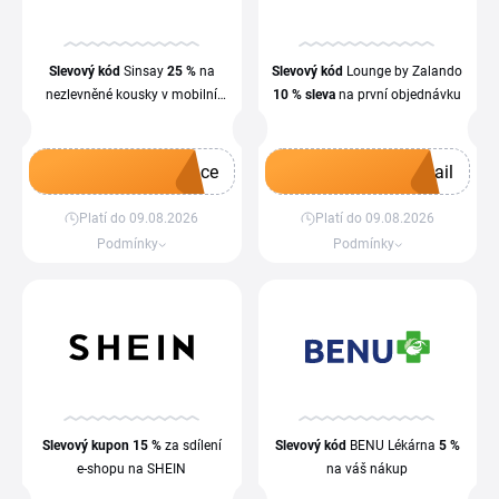
Slevový kód
Sinsay
25 %
na
Slevový kód
Lounge by Zalando
nezlevněné kousky v mobilní
10 %
sleva
na první objednávku
aplikaci
ace
ail
Platí do 09.08.2026
Platí do 09.08.2026
Získat kupón
Získat kupón
Podmínky
Podmínky
Slevový kupon
15 %
za sdílení
Slevový kód
BENU Lékárna
5 %
e-shopu na SHEIN
na váš nákup