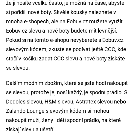
že ji nosíte vcelku často, je možná na čase, abyste
si pořídili nové boty. Skvělé kousky naleznete v
mnoha e-shopech, ale na Eobuv.cz můžete využít
Eobuv.cz slevu
a nové boty budete mít levnější.
Pokud si na tomto e-shopu nevyberete s Eobuv.cz
slevovým kódem, zkuste se podívat ještě CCC, kde
stačí v košíku zadat
CCC slevu
a nové boty získáte
se slevou.
Dalším módním zbožím, které se jistě hodí nakoupit
se slevou, protože jej nosí každý, je spodní prádlo. S
Dedoles slevou,
H&M slevou
,
Astratex slevou
nebo
Zalando Lounge slevovým kódem
si mohou
nakoupit muži, ženy i děti spodní prádlo, na které
získají slevu a ušetří