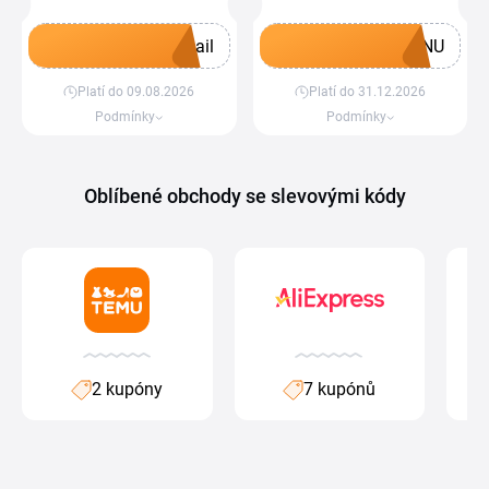
ail
ENU
Platí do 09.08.2026
Platí do 31.12.2026
Získat kupón
Získat kupón
Podmínky
Podmínky
Oblíbené obchody se slevovými kódy
2 kupóny
7 kupónů