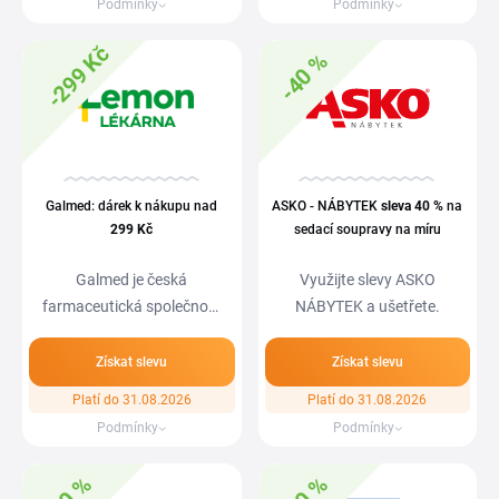
Podmínky
Podmínky
-299 Kč
-40 %
Galmed: dárek k nákupu nad
ASKO - NÁBYTEK
sleva
40 %
na
299 Kč
sedací soupravy na míru
Galmed je česká
Využijte slevy ASKO
farmaceutická společnost
NÁBYTEK a ušetřete.
vyrábějící kvalitní…
Získat slevu
Získat slevu
Platí do 31.08.2026
Platí do 31.08.2026
Podmínky
Podmínky