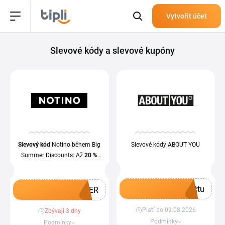
Vytvořit účet
Slevové kódy a slevové kupóny
Slevový kód
Notino během Big
Slevové kódy ABOUT YOU
Summer Discounts: Až
20 %
sleva
na vybrané značky a
produkty
čtu
MER
Platí do 09.08.2026
Zbývají 3 dny
Získat kupón
Získat kupón
Podmínky
Podmínky