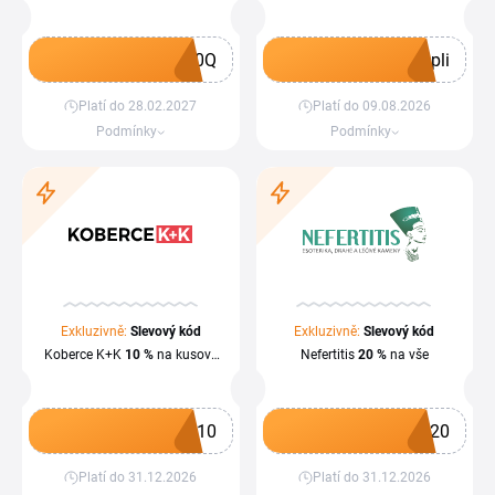
objednávku při minimální
hodnotě objednávky
1 €
10Q
pli
Platí do 28.02.2027
Platí do 09.08.2026
Získat kupón
Získat kupón
Podmínky
Podmínky
Exkluzivně:
Slevový kód
Exkluzivně:
Slevový kód
Koberce K+K
10 %
na kusové
Nefertitis
20 %
na vše
koberce
I10
P20
Platí do 31.12.2026
Platí do 31.12.2026
Získat kupón
Získat kupón