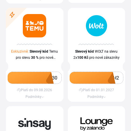
Exkluzivně:
Slevový kód
Temu
Slevový kód
WOLT na slevu
pro slevu
30 %
pro nové
2x
100 Kč
pro nové zákazníky
zákazníky
W30
6H2
Platí do 09.08.2026
Platí do 01.01.2027
Získat kupón
Získat kupón
Podmínky
Podmínky