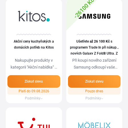
-26100 Kč
Akční ceny kuchyňských a
Ušetřete
až 26
100 Kč
s
domácích potřeb na Kitos
programem Trade In při nákupu
nových Galaxy Z Fold
8
Ultra, Z
Fold
8
a Z Flip8
Nakupujte produkty v
Při koupi nového zařízení
kategorii "Akční nabídka" a
Samsung odkoupí vaše
ušetřete.
staré zařízení,…
Získat slevu
Získat slevu
Platí do 09.08.2026
Pouze dnes
Podmínky
Podmínky