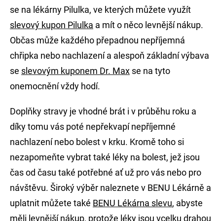
se na lékárny Pilulka, ve kterých můžete využít
slevový kupon Pilulka
a mít o něco levnější nákup.
Občas může každého přepadnou nepříjemná
chřipka nebo nachlazení a alespoň základní výbava
se
slevovým kuponem Dr. Max
se na tyto
onemocnění vždy hodí.
Doplňky stravy je vhodné brát i v průběhu roku a
díky tomu vás poté nepřekvapí nepříjemné
nachlazení nebo bolest v krku. Kromě toho si
nezapomeňte vybrat také léky na bolest, jež jsou
čas od času také potřebné ať už pro vás nebo pro
návštěvu. Široký výběr naleznete v BENU Lékárně a
uplatnit můžete také
BENU Lékárna slevu
, abyste
měli levnější nákup, protože léky jsou vcelku drahou