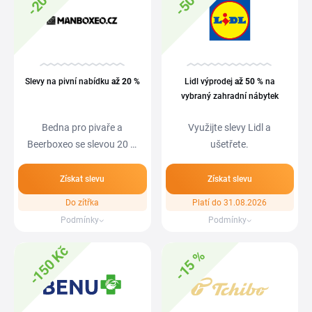
-20 %
-50 %
Slevy na pivní nabídku
až 20 %
Lidl výprodej
až 50 %
na
vybraný zahradní nábytek
Bedna pro pivaře a
Využijte slevy Lidl a
Beerboxeo se slevou 20 %
ušetřete.
či akce 1+1 na…
Získat slevu
Získat slevu
Do zítřka
Platí do 31.08.2026
Podmínky
Podmínky
-150 Kč
-15 %