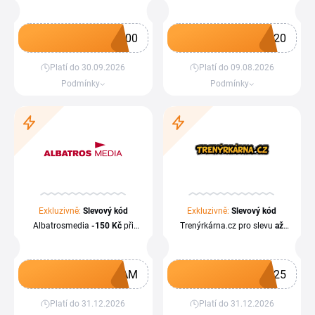
899 Kč
100
I20
Platí do 30.09.2026
Platí do 09.08.2026
Získat kupón
Získat kupón
Podmínky
Podmínky
Exkluzivně:
Slevový kód
Exkluzivně:
Slevový kód
Albatrosmedia
-150 Kč
při
Trenýrkárna.cz pro slevu
až
nákupu nad
1
000 Kč
a
25 %
doprava zdarma
0AM
Z25
Platí do 31.12.2026
Platí do 31.12.2026
Získat kupón
Získat kupón