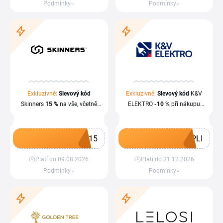
Podmínky
Podmínky
Exkluzivně:
Slevový kód
Exkluzivně:
Slevový kód
K&V
Skinners
15 %
na vše, včetně
ELEKTRO
-10 %
při nákupu
výprodeje
nezlevněného zboží nad
1
500
Kč
Z15
PLI
Platí do 09.08.2026
Platí do 31.12.2026
Získat kupón
Získat kupón
Podmínky
Podmínky