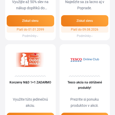
Využijte až 50% slev na
Najedzte sa za lacno aj v
nákup doplňků do
Poprade.
kuchyně!
Získat slevu
Získat slevu
Platí do 01.01.2099
Platí do 09.08.2026
Podmínky
Podmínky
Konzervy N&D 1+
1
ZADARMO
Tesco akcia na obľúbené
produkty!
Využite túto jedinečnú
Prezrite si ponuku
akciu.
produktov v akcii.