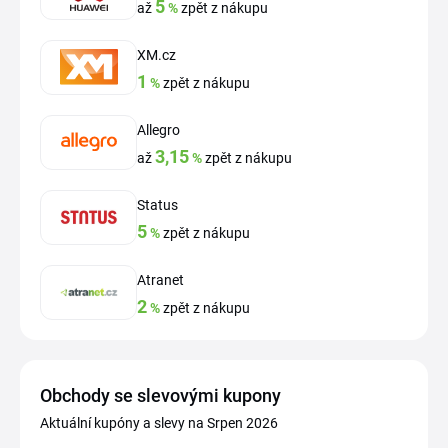
5
až
%
zpět z nákupu
XM.cz
1
%
zpět z nákupu
Allegro
3,15
až
%
zpět z nákupu
Status
5
%
zpět z nákupu
Atranet
2
%
zpět z nákupu
Obchody se slevovými kupony
Aktuální kupóny a slevy na Srpen 2026