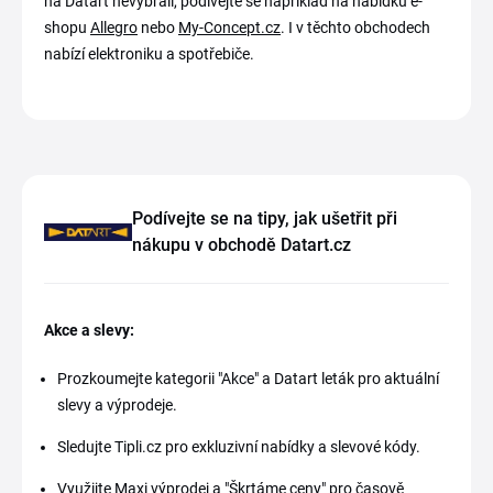
na Datart nevybrali, podívejte se například na nabídku e-
shopu
Allegro
nebo
My-Concept.cz
. I v těchto obchodech
nabízí elektroniku a spotřebiče.
Podívejte se na tipy, jak ušetřit při
nákupu v obchodě Datart.cz
Akce a slevy:
Prozkoumejte kategorii "Akce" a Datart leták pro aktuální
slevy a výprodeje.
Sledujte Tipli.cz pro exkluzivní nabídky a slevové kódy.
Využijte Maxi výprodej a "Škrtáme ceny" pro časově