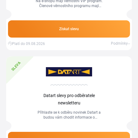
Na e-shopu mají věrnostní VIP program.
Členové věrnostního programu mají
přístup ke speciálním nabídkám a
věrnostním slevám.
Získat slevu
Podmínky
Platí do 09.08.2026
SLEVA
Datart slevy pro odběratele
newsletteru
Přihlaste se k odběru novinek Datart a
budou vám chodit informace o
novinkách a slevách. Dorazit vám může
i slevový kód se slevou na nákup.