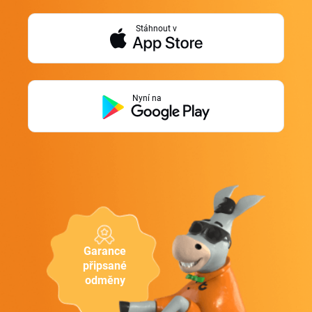
Stáhnout v
Nyní na
Garance
připsané
odměny