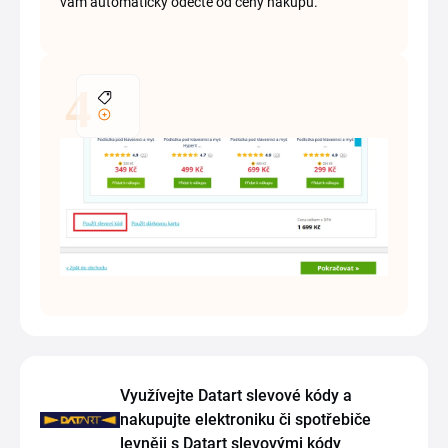
vám automaticky odečte od ceny nákupu.
Využívejte Datart slevové kódy a
nakupujte elektroniku či spotřebiče
levněji s Datart slevovými kódy