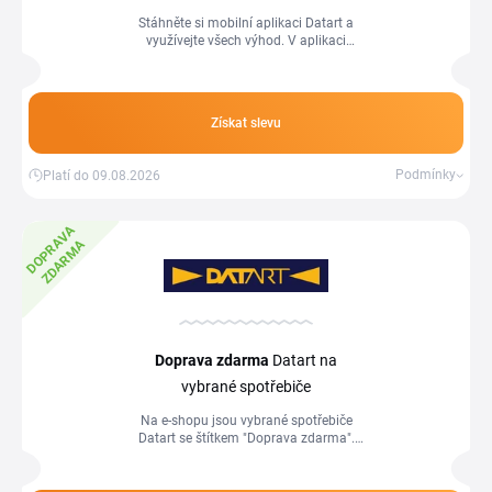
Stáhněte si mobilní aplikaci Datart a
využívejte všech výhod. V aplikaci
najdete i Speciální akce, díky kterým
ušetříte.
Získat slevu
Podmínky
Platí do 09.08.2026
D
O
P
R
A
V
A
Z
D
A
R
M
A
Doprava zdarma
Datart na
vybrané spotřebiče
Na e-shopu jsou vybrané spotřebiče
Datart se štítkem "Doprava zdarma".
Nákupem těchto produktů nemusíte
platit poštovné.