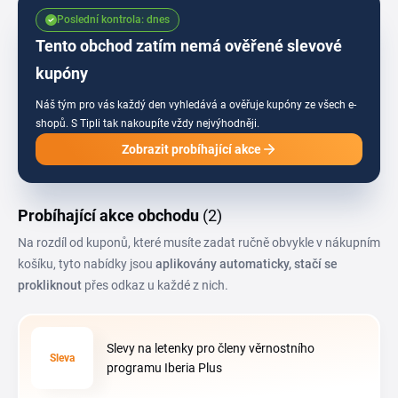
rezervaci letenky.
Poslední kontrola: dnes
Tento obchod zatím nemá ověřené slevové
kupóny
Náš tým pro vás každý den vyhledává a ověřuje kupóny ze všech e-
shopů.
S Tipli tak nakoupíte vždy nejvýhodněji.
Zobrazit probíhající akce
Probíhající akce obchodu
(2)
Na rozdíl od kuponů, které musíte zadat ručně obvykle v nákupním
košíku, tyto nabídky jsou
aplikovány automaticky, stačí se
prokliknout
přes odkaz u každé z nich.
Slevy na letenky pro členy věrnostního
Sleva
programu Iberia Plus