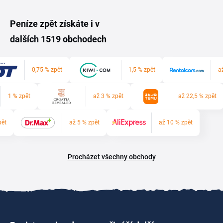
Peníze zpět získáte i v
dalších 1519 obchodech
0,75 % zpět
1,5 % zpět
a
1 % zpět
až 3 % zpět
až 22,5 % zpět
pět
až 5 % zpět
až 10 % zpět
Procházet všechny obchody