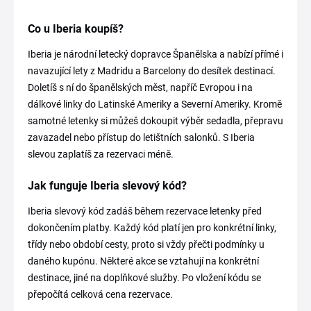
Co u Iberia koupíš?
Iberia je národní letecký dopravce Španělska a nabízí přímé i
navazující lety z Madridu a Barcelony do desítek destinací.
Doletíš s ní do španělských měst, napříč Evropou i na
dálkové linky do Latinské Ameriky a Severní Ameriky. Kromě
samotné letenky si můžeš dokoupit výběr sedadla, přepravu
zavazadel nebo přístup do letištních salonků. S Iberia
slevou zaplatíš za rezervaci méně.
Jak funguje Iberia slevový kód?
Iberia slevový kód zadáš během rezervace letenky před
dokončením platby. Každý kód platí jen pro konkrétní linky,
třídy nebo období cesty, proto si vždy přečti podmínky u
daného kupónu. Některé akce se vztahují na konkrétní
destinace, jiné na doplňkové služby. Po vložení kódu se
přepočítá celková cena rezervace.