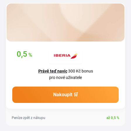
Získejte zpět
0,5
%
až
z vašich
nákupů
Právě teď navíc
300 Kč bonus
pro nové uživatele
Nakoupit 🛒
Peníze zpět z nákupu
až
0,5
%