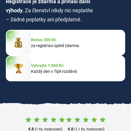
Registrace je zdarma a přináší další
výhody.
Za členství nikdy nic neplatíte
– žádné poplatky ani předplatné.
Bonus 300 Kč
za registraci úplně zdarma
Vyhrajte 1 000 Kč
Každý den v Tipli rozdává
4.8
4.8
(1 tis. hodnocení)
(1,1 tis. hodnocení)