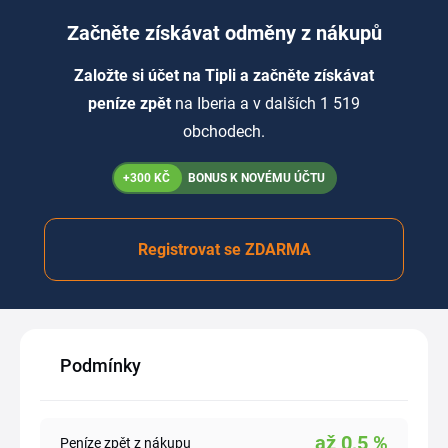
Začněte získávat odměny z nákupů
Založte si účet na Tipli a začněte získávat
peníze zpět
na Iberia a v dalších 1 519
obchodech.
+300 KČ
BONUS K NOVÉMU ÚČTU
Registrovat se ZDARMA
Podmínky
až
0,5
%
Peníze zpět z nákupu