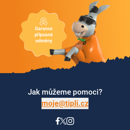
Garance
připsané
odměny
Jak můžeme pomoci?
moje@tipli.cz