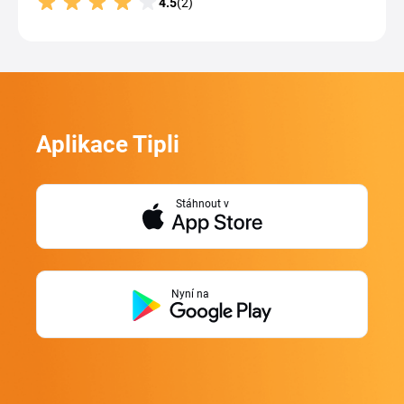
4.5
(2)
Aplikace Tipli
Stáhnout v
Nyní na