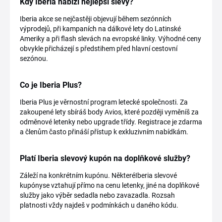
Kdy Iberia nabízí nejlepší slevy?
Iberia akce se nejčastěji objevují během sezónních
výprodejů, při kampaních na dálkové lety do Latinské
Ameriky a při flash slevách na evropské linky. Výhodné ceny
obvykle přicházejí s předstihem před hlavní cestovní
sezónou.
Co je Iberia Plus?
Iberia Plus je věrnostní program letecké společnosti. Za
zakoupené lety sbíráš body Avios, které později vyměníš za
odměnové letenky nebo upgrade třídy. Registrace je zdarma
a členům často přináší přístup k exkluzivním nabídkám.
Platí Iberia slevový kupón na doplňkové služby?
Záleží na konkrétním kupónu. NěkteréIberia slevové
kupónyse vztahují přímo na cenu letenky, jiné na doplňkové
služby jako výběr sedadla nebo zavazadla. Rozsah
platnosti vždy najdeš v podmínkách u daného kódu.