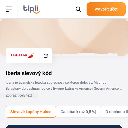
Vytvořit účet
Iberia slevový kód
Iberia je španělská letecká společnost, se kterou doletíš z Madridu i
Barcelony do destinací po celé Evropě, Latinské Americe i Severní Americe. S
Iberia slevovým kódem zaplatíš za letenku nebo doplňkové služby
Zobrazit celý text
výhodnější cenu. Aktuální Iberia slevový kupón a probíhající akce najdeš v
přehledu na této stránce. Kromě klasických letenek nabízí Iberia i upgrade
Slevové kupóny + akce
Cashback (až 0,5 %)
O obchodu I
sedadel, výběr zavazadel a věrnostní program Iberia Plus se sbíráním bodů
Avios. Sleduj tuto stránku, ať ti neuteče žádná akce na lety do Španělska
ani sezónní výprodej spojení do zámoří. Promo kód vložíš ručně při