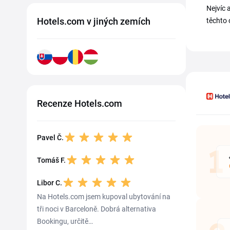
Nejvíc 
Hotels.com v jiných zemích
těchto 
Recenze Hotels.com
Pavel Č.
Tomáš F.
Libor C.
Na Hotels.com jsem kupoval ubytování na
tři noci v Barceloně. Dobrá alternativa
Bookingu, určitě…