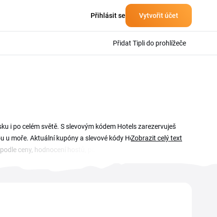
Přihlásit se
Vytvořit účet
Přidat Tipli do prohlížeče
Česku i po celém světě. S slevovým kódem Hotels zarezervuješ
nou u moře. Aktuální kupóny a slevové kódy Hotels najdeš na
Zobrazit celý text
ješ podle ceny, hodnocení hostů, polohy nebo vybavení. Kupón
, ať ti neuteče žádná akce na hotely a slevy na cestování.