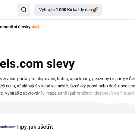
Vyhrajte
1 000 Kč
každý den
omunitní úlovky
nové
els.com slevy
rezervační portál pro ubytování, hotely, apartmány, penziony i resorty v 
ižší cenu, ať plánuješ víkend ve městě, lázeňský pobyt nebo delší dovole
ce. Vybíráš z ubytování v Praze, Brně i zahraničních destinacích a filtru
atníš přímo při rezervaci a snížíš tak celkovou cenu pobytu. Sleduj stránku
Tipy, jak ušetřit