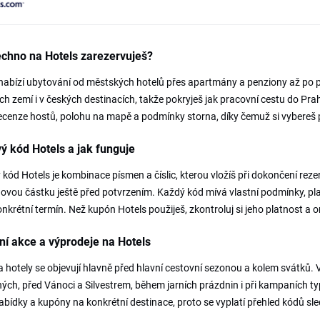
chno na Hotels zarezervuješ?
nabízí ubytování od městských hotelů přes apartmány a penziony až po p
ch zemí i v českých destinacích, takže pokryješ jak pracovní cestu do Pra
recenze hostů, polohu na mapě a podmínky storna, díky čemuž si vybereš
ý kód Hotels a jak funguje
 kód Hotels je kombinace písmen a číslic, kterou vložíš při dokončení rez
novou částku ještě před potvrzením. Každý kód mívá vlastní podmínky, pla
nkrétní termín. Než kupón Hotels použiješ, zkontroluj si jeho platnost a o
í akce a výprodeje na Hotels
a hotely se objevují hlavně před hlavní cestovní sezonou a kolem svátků. 
ých, před Vánoci a Silvestrem, během jarních prázdnin i při kampaních typ
abídky a kupóny na konkrétní destinace, proto se vyplatí přehled kódů sl