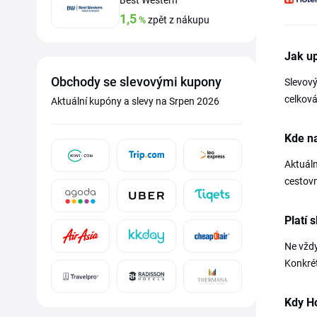
Best Western
1,5
%
zpět z nákupu
Jak up
Obchody se slevovými kupony
Slevový
celková
Aktuální kupóny a slevy na Srpen 2026
Kde na
Aktuáln
cestovn
Platí 
Ne vždy
Konkré
Kdy Ho