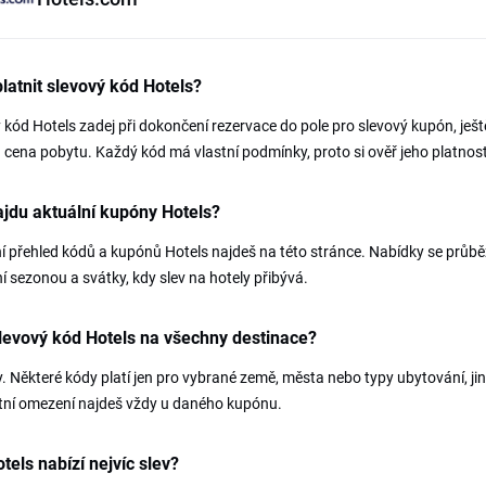
latnit slevový kód Hotels?
 kód Hotels zadej při dokončení rezervace do pole pro slevový kupón, ješt
 cena pobytu. Každý kód má vlastní podmínky, proto si ověř jeho platnost
jdu aktuální kupóny Hotels?
í přehled kódů a kupónů Hotels najdeš na této stránce. Nabídky se průběž
í sezonou a svátky, kdy slev na hotely přibývá.
slevový kód Hotels na všechny destinace?
. Některé kódy platí jen pro vybrané země, města nebo typy ubytování, jin
tní omezení najdeš vždy u daného kupónu.
tels nabízí nejvíc slev?