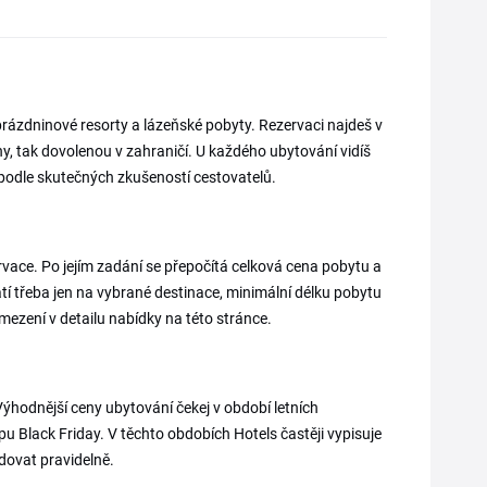
rázdninové resorty a lázeňské pobyty. Rezervaci najdeš v
hy, tak dovolenou v zahraničí. U každého ubytování vidíš
 podle skutečných zkušeností cestovatelů.
ervace. Po jejím zadání se přepočítá celková cena pobytu a
tí třeba jen na vybrané destinace, minimální délku pobytu
mezení v detailu nabídky na této stránce.
Výhodnější ceny ubytování čekej v období letních
u Black Friday. V těchto obdobích Hotels častěji vypisuje
edovat pravidelně.