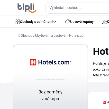
Obchody s odměnami
Slevové kupóny
K
Obchody
Ubytování a cestování
Hotels.com
Hot
Hotels je 
pokoj za n
této strán
Hotels upl
Bez odměny
z nákupu