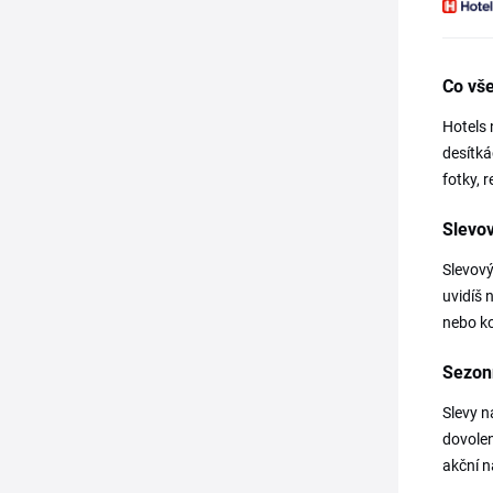
Co vše
Hotels 
desítká
fotky, 
Slevov
Slevový
uvidíš 
nebo ko
Sezonn
Slevy n
dovolen
akční n