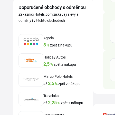
Doporučené obchody s odměnou
Zákazníci Hotels.com získavají slevy a
odměny i v těchto obchodech
Agoda
3
%
zpět z nákupu
Holiday Autos
2,5
%
zpět z nákupu
Marco Polo Hotels
2,5
až
%
zpět z nákupu
Traveloka
2,25
až
%
zpět z nákupu