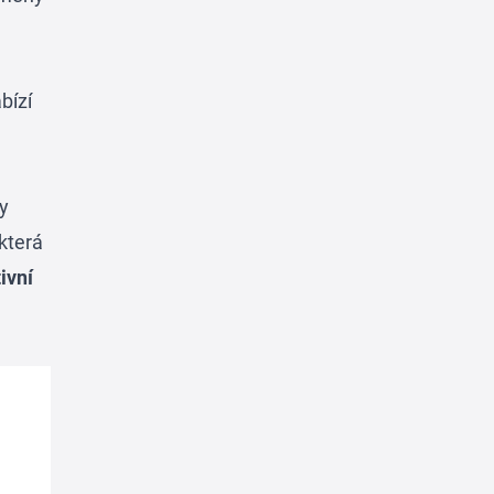
bízí
dy
 která
ivní