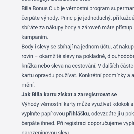
Billa Bonus Club je věrnostní program supermark
čerpáte výhody. Princip je jednoduchý: při ka
sbíráte za nákupy body a zároveň máte přístup
kampaním.
Body i slevy se sbíhají na jednom účtu, ať nakup
rovin – okamžité slevy na pokladně, dlouhodob
knížka nebo sleva na cestování. V dalších částec
kartu opravdu používat. Konkrétní podmínky a ak
mění.
Jak Billa kartu získat a zaregistrovat se
Výhody věrnostní karty může využívat kdokoli 
vyplníte papírovou
přihlášku
, odevzdáte ji u po
čerpáte ihned. Při registraci doporučujeme vypl
narozeninovou slevu.