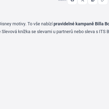
Disney motivy. To vše nabízí
pravidelné kampaně Billa B
e Slevová knížka se slevami u partnerů nebo sleva s ITS Bi