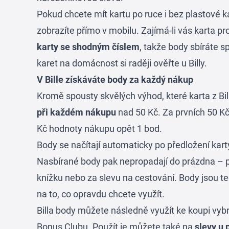
Pokud chcete mít kartu po ruce i bez plastové kart
zobrazíte přímo v mobilu. Zajímá-li vás karta p
karty se shodným číslem
, takže body sbíráte s
karet na domácnost si raději ověřte u Billy.
V Bille získáváte body za každý nákup
Kromě spousty skvělých výhod, které karta z Bil
při každém nákupu
nad 50 Kč. Za prvních 50 K
Kč hodnoty nákupu opět 1 bod.
Body se načítají automaticky po předložení karty
Nasbírané body pak nepropadají do prázdna – 
knížku nebo za slevu na cestování. Body jsou te
na to, co opravdu chcete využít.
Billa body můžete následně využít ke koupi vy
Bonus Clubu. Použít je můžete také na
slevy u 