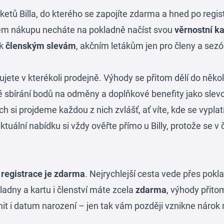
etů Billa, do kterého se zapojíte zdarma a hned po regis
ždém nákupu necháte na pokladně načíst svou
věrnostní ka
 k
členským slevám
, akčním letákům jen pro členy a sez
ujete v kterékoli prodejně. Výhody se přitom dělí do někol
é sbírání bodů na odměny a doplňkové benefity jako slev
h si projdeme každou z nich zvlášť, ať víte, kde se vyplat
tuální nabídku si vždy ověřte přímo u Billy, protože se v
a
registrace je zdarma
. Nejrychlejší cesta vede přes pokl
kladny a kartu i členství máte zcela
zdarma
, výhody přito
nit i datum narození – jen tak vám později vznikne nárok