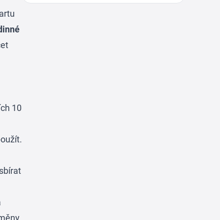
kartu
dinné
čet
ích 10
oužít.
sbírat
a
dměny