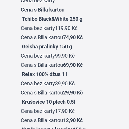
Cena bez karty
Cena s Billa kartou
Tchibo Black&White 250 g
Cena bez karty
119,90 Kč
Cena s Billa kartou
74,90 Kč
Geisha pralinky 150 g
Cena bez karty
99,90 Kč
Cena s Billa kartou
69,90 Kč
Relax 100% džus 1 l
Cena bez karty
39,90 Kč
Cena s Billa kartou
29,90 Kč
Krušovice 10 plech 0,5l
Cena bez karty
17,90 Kč
Cena s Billa kartou
12,90 Kč