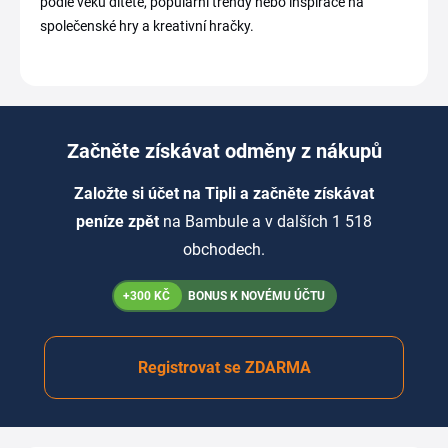
podle věku dítěte, populární trendy nebo inspirace na
společenské hry a kreativní hračky.
Začněte získávat odměny z nákupů
Založte si účet na Tipli a začněte získávat
peníze zpět
na Bambule a v dalších 1 518
obchodech.
+300 KČ
BONUS K NOVÉMU ÚČTU
Registrovat se ZDARMA