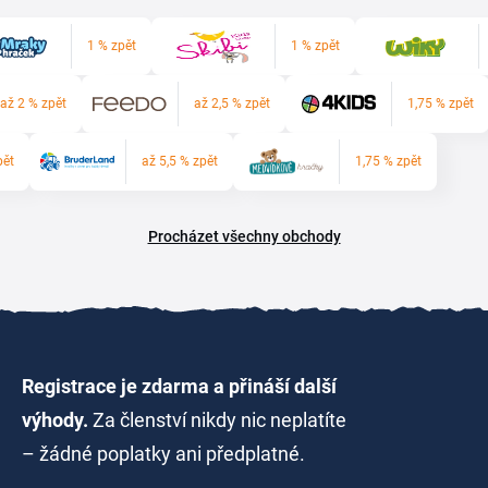
1 % zpět
1 % zpět
až 2 % zpět
až 2,5 % zpět
1,75 % zpět
pět
až 5,5 % zpět
1,75 % zpět
Procházet všechny obchody
Registrace je zdarma a přináší další
výhody.
Za členství nikdy nic neplatíte
– žádné poplatky ani předplatné.