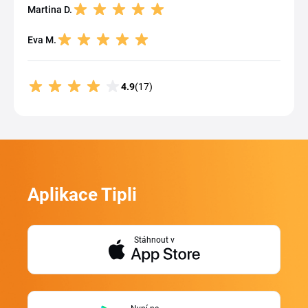
Martina D.
Eva M.
4.9
(17)
Aplikace Tipli
Stáhnout v