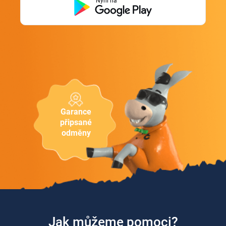
Nyní na
Garance
připsané
odměny
Jak můžeme pomoci?