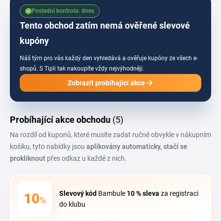
vybíráš vánoční překvapení pod stromeček. Vyplatí se sledovat i období
Poslední kontrola: dnes
výprodejů, kdy obchod zlevňuje skladové zásoby a starší kolekce hraček.
Tento obchod zatím nemá ověřené slevové
kupóny
Náš tým pro vás každý den vyhledává a ověřuje kupóny ze všech e-
shopů.
S Tipli tak nakoupíte vždy nejvýhodněji.
Zobrazit probíhající akce
Probíhající akce obchodu
(5)
Na rozdíl od kuponů, které musíte zadat ručně obvykle v nákupním
košíku, tyto nabídky jsou
aplikovány automaticky, stačí se
prokliknout
přes odkaz u každé z nich.
Slevový kód
Bambule
10 %
sleva
za registraci
10
%
do klubu