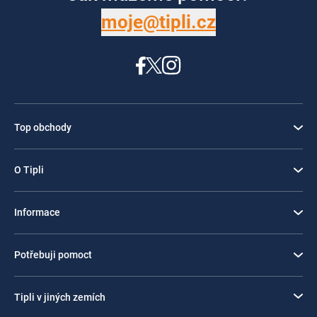
moje@tipli.cz
Top obchody
O Tipli
Informace
Potřebuji pomoct
Tipli v jiných zemích