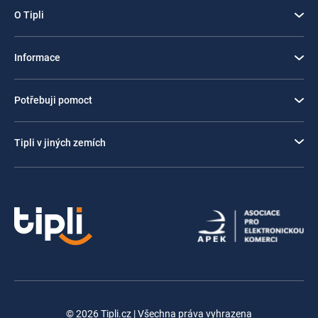
O Tipli
Informace
Potřebuji pomoct
Tipli v jiných zemích
© 2026 Tipli.cz | Všechna práva vyhrazena