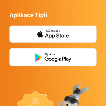
Aplikace Tipli
Stáhnout v
Nyní na