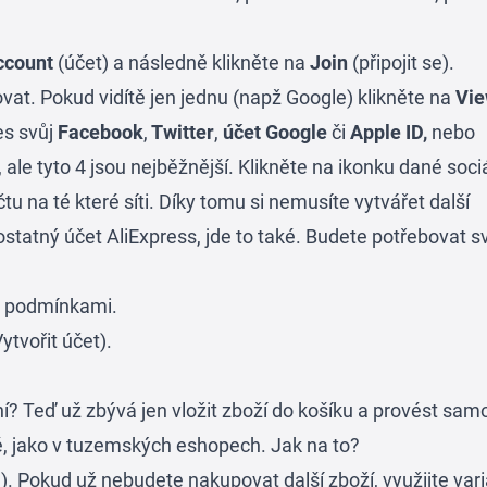
ccount
(účet) a následně klikněte na
Join
(připojit se).
ovat. Pokud vidítě jen jednu (napž Google) klikněte na
Vi
es svůj
Facebook
,
Twitter
,
účet Google
či
Apple ID,
nebo
 ale tyto 4 jsou nejběžnější. Klikněte na ikonku dané sociá
tu na té které síti. Díky tomu si nemusíte vytvářet další
mostatný účet AliExpress, jde to také. Budete potřebovat sv
i podmínkami.
ytvořit účet).
aní? Teď už zbývá jen vložit zboží do košíku a provést sam
jné, jako v tuzemských eshopech. Jak na to?
u). Pokud už nebudete nakupovat další zboží, využijte var