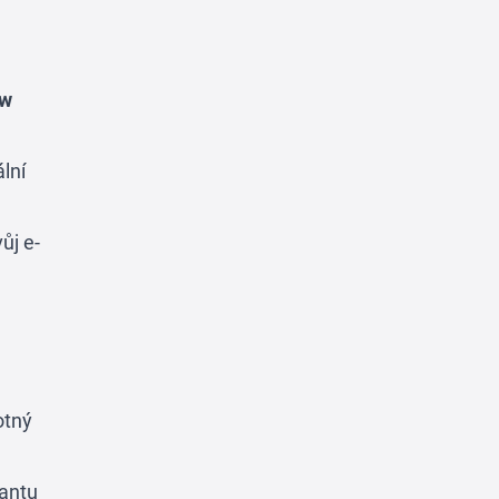
ew
lní
ůj e-
otný
iantu