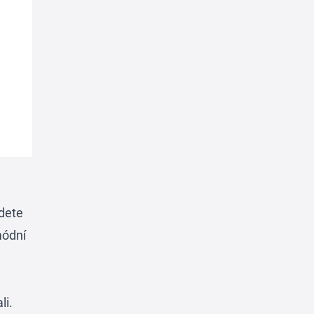
jdete
módní
li.