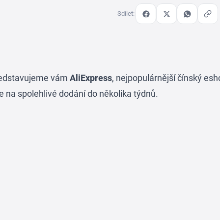
Sdílet:
Představujeme vám
AliExpress
, nejpopulárnější čínský es
e na spolehlivé dodání do několika týdnů.