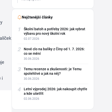
Nejčtenější články
ny
1
Školní batoh a potřeby 2026: jak vybrat
výbavu pro nový školní rok
alíček
02.07.2026
2
Nové clo na balíky z Číny od 1. 7. 2026:
co se mění
30.06.2026
uje
3
Temu recenze a zkušenosti: je Temu
spolehlivé a jak na něj?
 i
30.06.2026
4
Letní výprodej 2026: jak nakoupit chytře
a kde ušetřit
02.06.2026