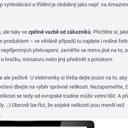
ip vyhledávání a třídění je obdobný jako např. na Amazon
, ale taky ve
zpětné vazbě od zákazníků
. Přečtěte si, jak
m produktem – ve většině případů tu najdete i reálné fotk
t nepříjemných překvapení. zaměřte se mimo jiné na to, z
 o hračku, miniaturu nebo jiný předmět s potiskem.
 ale pečlivě. U elektroniky si třeba dejte pozor na to, ab
blečení dbejte na výběr správné velikosti. Nezapomeňte, 
likosti se tedy od evropské tradice může velmi lišit. A p
 ;-) Obecně lze říct, že asijské velikosti jsou menší než
.