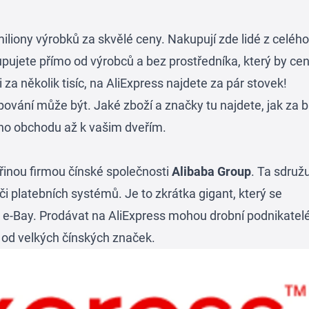
miliony výrobků za skvělé ceny. Nakupují zde lidé z celého
pujete přímo od výrobců a bez prostředníka, který by ce
 za několik tisíc, na AliExpress najdete za pár stovek!
ání může být. Jaké zboží a značky tu najdete, jak za b
kého obchodu až k vašim dveřím.
eřinou firmou čínské společnosti
Alibaba Group
. Ta sdruž
či platebních systémů. Je to zkrátka gigant, který se
Bay. Prodávat na AliExpress mohou drobní podnikatelé
y od velkých čínských značek.