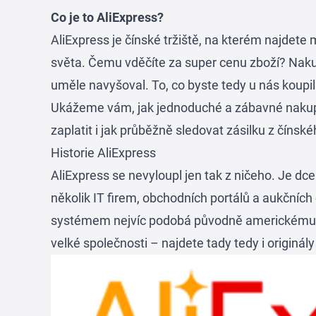
Co je to AliExpress?
AliExpress je čínské tržiště, na kterém najdete 
světa. Čemu vděčíte za super cenu zboží? Naku
uměle navyšoval. To, co byste tedy u nás koupili
Ukážeme vám, jak jednoduché a zábavné nakupov
zaplatit i jak průběžně sledovat zásilku z číns
Historie AliExpress
AliExpress se nevyloupl jen tak z ničeho. Je dc
několik IT firem, obchodních portálů a aukčních 
systémem nejvíc podobá původně americkému e-
velké společnosti – najdete tady tedy i originál