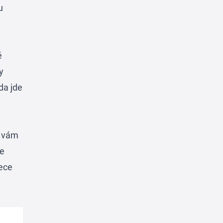
u
é
y
da jde
y vám
že
řece