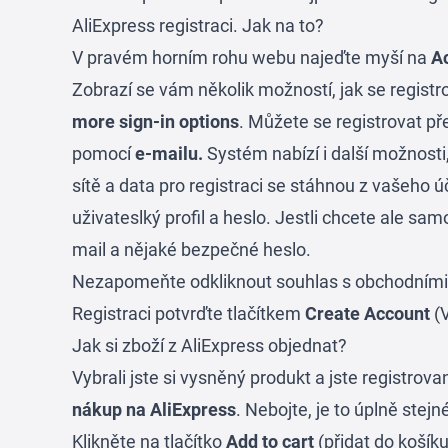
AliExpress registraci. Jak na to?
V pravém horním rohu webu najeďte myší na
A
Zobrazí se vám několik možností, jak se registr
more sign-in options
. Můžete se registrovat př
pomocí
e-mailu.
Systém nabízí i další možnosti,
sítě a data pro registraci se stáhnou z vašeho úč
uživateslký profil a heslo. Jestli chcete ale sa
mail a nějaké bezpečné heslo.
Nezapomeňte odkliknout souhlas s obchodním
Registraci potvrďte tlačítkem
Create Account
(V
Jak si zboží z AliExpress objednat?
Vybrali jste si vysněný produkt a jste registrov
nákup na AliExpress
. Nebojte, je to úplně ste
Klikněte na tlačítko
Add to cart
(přidat do košík