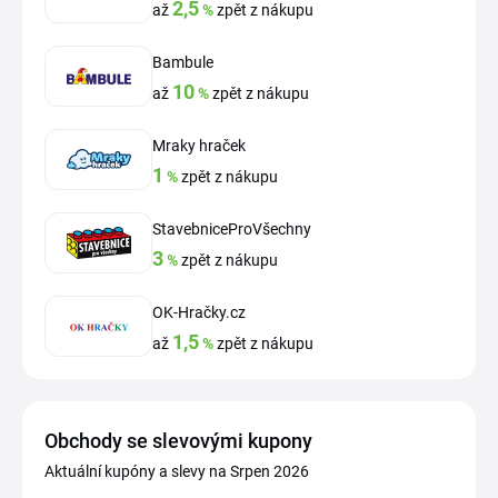
2,5
až
%
zpět z nákupu
Bambule
10
až
%
zpět z nákupu
Mraky hraček
1
%
zpět z nákupu
StavebniceProVšechny
3
%
zpět z nákupu
OK-Hračky.cz
1,5
až
%
zpět z nákupu
Obchody se slevovými kupony
Aktuální kupóny a slevy na Srpen 2026