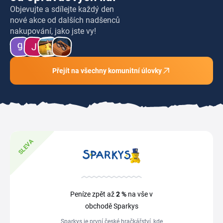
Objevujte a sdílejte každý den
nové akce od dalších nadšenců
nakupování, jako jste vy!
Přejít na všechny komunitní úlovky
SLEVA
Peníze zpět až
2 %
na vše v
obchodě Sparkys
Sparkys je první české hračkářství, kde