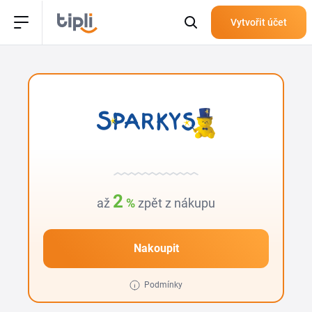
Vytvořit účet
2
až
%
zpět z nákupu
Nakoupit
Podmínky