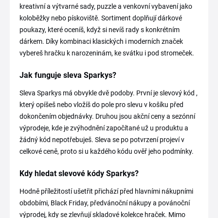
kreativní a výtvarné sady, puzzle a venkovní vybavení jako
koloběžky nebo pískoviště. Sortiment doplňují dárkové
poukazy, které oceníš, když si nevíš rady s konkrétním
dárkem. Díky kombinaci klasických i moderních značek
vybereš hračku k narozeninám, ke svátku i pod stromeček.
Jak funguje sleva Sparkys?
Sleva Sparkys má obvykle dvě podoby. První je slevový kód ,
který opíšeš nebo vložíš do pole pro slevu v košíku před
dokončením objednávky. Druhou jsou akční ceny a sezónní
výprodeje, kde je zvýhodnění započítané už u produktu a
žádný kód nepotřebuješ. Sleva se po potvrzení projeví v
celkové ceně, proto si u každého kódu ověř jeho podmínky.
Kdy hledat slevové kódy Sparkys?
Hodně příležitostí ušetřit přichází před hlavními nákupními
obdobími, Black Friday, předvánoční nákupy a povánoční
výprodej, kdy se zlevňují skladové kolekce hraček. Mimo