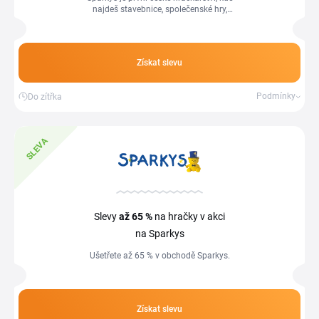
najdeš stavebnice, společenské hry,
plyšáky, panenky i kreativní a výtvarné
sady pro děti každého věku. Se...
Získat slevu
Podmínky
Do zítřka
SLEVA
Slevy
až 65 %
na hračky v akci
na Sparkys
Ušetřete až 65 % v obchodě Sparkys.
Získat slevu