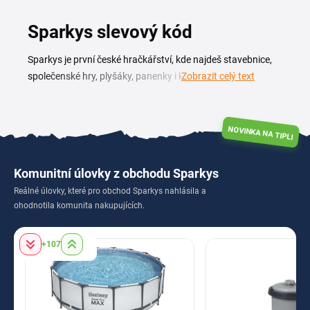
Sparkys slevový kód
Sparkys je první české hračkářství, kde najdeš stavebnice,
společenské hry, plyšáky, panenky i kreativní a výtvarné
Zobrazit celý text
sady pro děti každého věku. Se slevovým kódem Sparkys
pořídíš oblíbené značky a dárky o něco výhodněji. Hledáš
slevy na hračky před narozeninami nebo Vánoci? Když je
NOVINKA NA TIPLI
dostupný Sparkys slevový kód, najdeš ho v tomto přehledu
spolu s aktuálními akcemi obchodu. Sleduj kupóny i sezónní
Komunitní úlovky z obchodu Sparkys
výprodeje a kombinuj je s dopravou za lepších podmínek, ať
Reálné úlovky, které pro obchod Sparkys nahlásila a
na nákupu hraček a her ušetříš co nejvíc.
ohodnotila komunita nakupujících.
+107