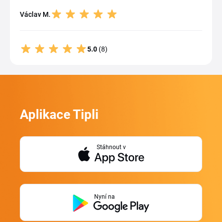
Václav M.
5.0
(8)
Aplikace Tipli
Stáhnout v
Nyní na