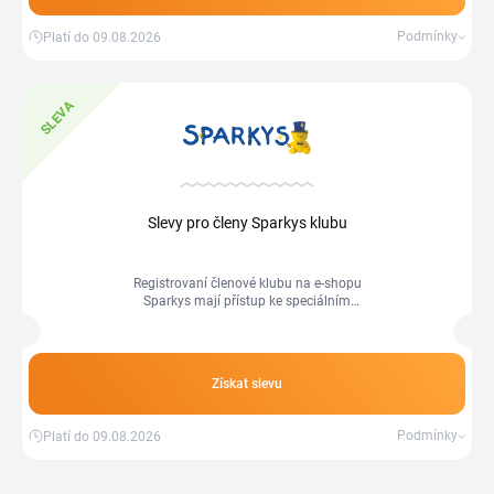
Podmínky
Platí do 09.08.2026
SLEVA
Slevy pro členy Sparkys klubu
Registrovaní členové klubu na e-shopu
Sparkys mají přístup ke speciálním
slevám a nabídkám. Podmínky pro
jejich získání a využití stanovuje obchod
a tyto informace jsou k dispozici na
webu, kde se mohou průběžně
Získat slevu
aktualizovat.
Podmínky
Platí do 09.08.2026