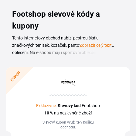
Footshop slevové kódy a
kupony
Tento internetový obchod nabízí pestrou škálu
značkových tenisek, kozaček, pantoflí, ale i doplňků a
Zobrazit celý text
oblečení. Na e-shopu mají i sportovní oblečení a
doplňky. Nové kousky do botníku si můžete koupit za ještě
výhodnější ceny s
Footshop slevovým kódem
. Dále je
KUPÓN
možné ušetřit tak, že si budete vybírat zlevněné produkty v
kategorii Slevy. Pokud se přihlásíte do Footshop Clubu,
budete mít přístup k věrnostní slevě a dalším výhodným
nabídkám. Zákazníci, kteří si nakoupí nad určitou částku,
získají na objednávku dopravu zdarma a nebudou muset
Exkluzivně:
Slevový kód
Footshop
platit za poštovné a balné.
10 %
na nezlevněné zboží
Slevový kupon využijte v košíku
obchodu.