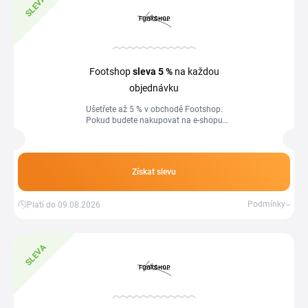
SLEVA
Footshop
sleva
5 %
na každou
objednávku
Ušetřete až 5 % v obchodě Footshop.
Pokud budete nakupovat na e-shopu
jako člen Footshop clubu, budete mít na
každý nákup slevu 5 %. Věrnostní
program přináší i další výhody pro
registrované.
Získat slevu
Podmínky
Platí do 09.08.2026
SLEVA