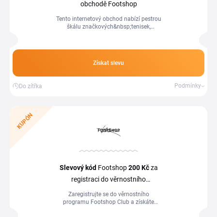
obchodě Footshop
Tento internetový obchod nabízí pestrou
škálu značkových&nbsp;tenisek,
kozaček, pantoflí, ale i doplňků a
oblečení. Na e-shopu mají i sportovní...
Získat slevu
Podmínky
Do zítřka
KUPÓN
Slevový kód
Footshop
200 Kč
za
registraci do věrnostního
programu
Zaregistrujte se do věrnostního
programu Footshop Club a získáte
voucher na slevu 200 Kč při nákupu nad