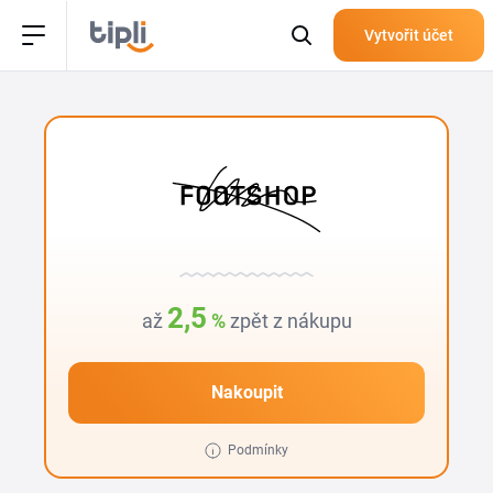
Vytvořit účet
2,5
až
%
zpět z nákupu
Nakoupit
Podmínky