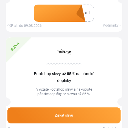
3 000 Kč. Součástí registrace je také
odběr newsletteru.
ail
Získat kupón
Podmínky
Platí do 09.08.2026
SLEVA
Footshop slevy
až 85 %
na pánské
doplňky
Využijte Footshop slevy a nakupujte
pánské doplňky se slevou až 85 %.
Získat slevu