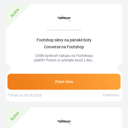
SLEVA
Footshop slevy na pánské boty
Converse na Footshop
Chtěli byste při nákupu na Footshopu
ušetřit? Potom si vybírejte zboží z Akce.
Nákupem zlevněných výrobků ušetříte.
V akci mají i pánské boty značky
Converse.
Získat slevu
Podmínky
Platí do 09.08.2026
SLEVA