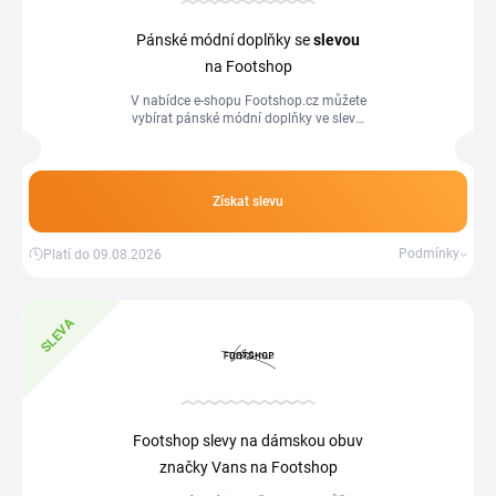
Pánské módní doplňky se
slevou
na Footshop
V nabídce e-shopu Footshop.cz můžete
vybírat pánské módní doplňky ve slevě.
Nákupem těchto produktů ušetříte. Na
objednávky můžete uplatnit i vybrané
slevové kódy a kupony Footshop.
Získat slevu
Podmínky
Platí do 09.08.2026
SLEVA
Footshop slevy na dámskou obuv
značky Vans na Footshop