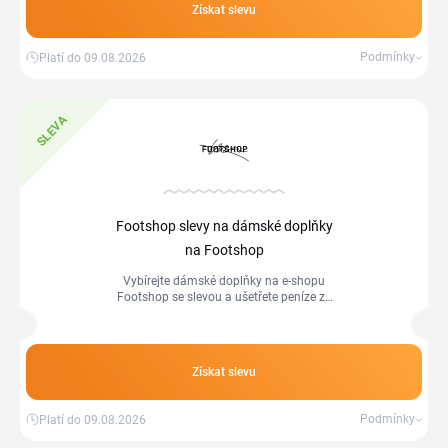
Získat slevu
Podmínky
Platí do 09.08.2026
SLEVA
Footshop slevy na dámské doplňky
na Footshop
Vybírejte dámské doplňky na e-shopu
Footshop se slevou a ušetřete peníze za
každou vaši objednávku. Navíc pokud
nákup uskutečníte přes Tipli, získáte z
nákupu část peněz zpět.
Získat slevu
Podmínky
Platí do 09.08.2026