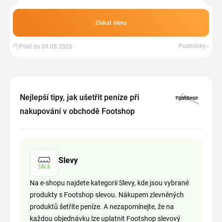
nákupního košíku a jakmile vaše
objednávka přesáhne určitou částku,
automaticky získáte poštovné zdarma.
Získat slevu
Podmínky
Platí do 09.08.2026
Nejlepší tipy, jak ušetřit peníze při
nakupování v obchodě Footshop
Slevy
Na e-shopu najdete kategorii Slevy, kde jsou vybrané
produkty s Footshop slevou. Nákupem zlevněných
produktů šetříte peníze. A nezapomínejte, že na
každou objednávku lze uplatnit Footshop slevový