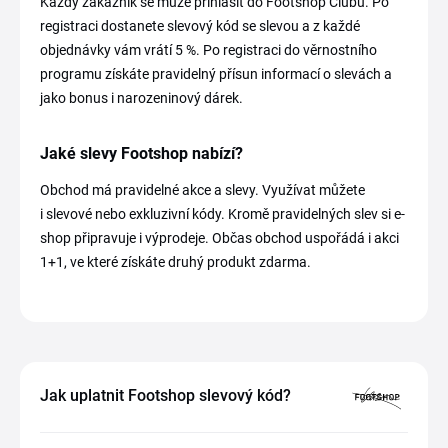
Každý zákazník se může přihlásit do Footshop Clubu. Po
registraci dostanete slevový kód se slevou a z každé
objednávky vám vrátí 5 %. Po registraci do věrnostního
programu získáte pravidelný přísun informací o slevách a
jako bonus i narozeninový dárek.
Jaké slevy Footshop nabízí?
Obchod má pravidelné akce a slevy. Využívat můžete
i slevové nebo exkluzivní kódy. Kromě pravidelných slev si e-
shop připravuje i výprodeje. Občas obchod uspořádá i akci
1+1, ve které získáte druhý produkt zdarma.
Jak uplatnit Footshop slevový kód?