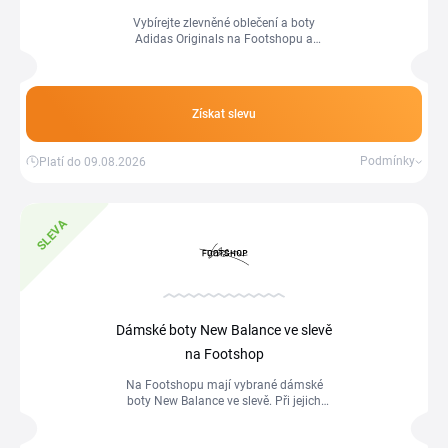
Vybírejte zlevněné oblečení a boty
Adidas Originals na Footshopu a
ušetřete na vaší objednávce.
Získat slevu
Podmínky
Platí do 09.08.2026
SLEVA
Dámské boty New Balance ve slevě
na Footshop
Na Footshopu mají vybrané dámské
boty New Balance ve slevě. Při jejich
nákupu můžete uplatnit v nákupním
košíku i vybrané Footshop slevové kódy