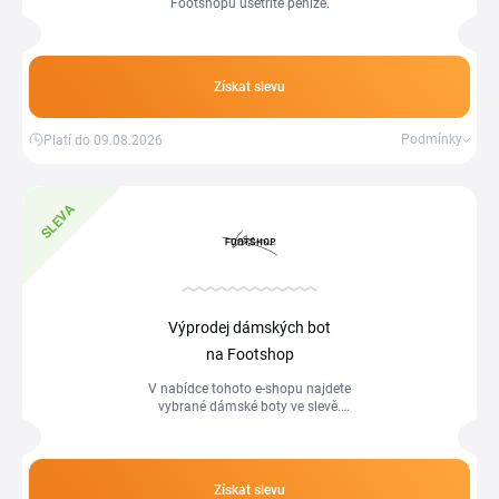
Footshopu ušetříte peníze.
Získat slevu
Podmínky
Platí do 09.08.2026
SLEVA
Výprodej dámských bot
na Footshop
V nabídce tohoto e-shopu najdete
vybrané dámské boty ve slevě.
Nezapomeňte, že i na zboží ve výprodeji
můžete uplatnit vybrané slevové kódy a
kupony.
Získat slevu