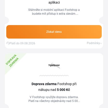
aplikaci
Stáhněte si mobilní aplikaci Footshop a
budete mít přístup k extra slevám.
Pokud si necháte zapnutá upozornění,
aplikace vás sama upozorní ve chvíli,
kdy se objeví nová sleva, slevový kód
nebo začnou výprodeje na e-shopu.
Získat slevu
Podmínky
Platí do 09.08.2026
D
O
P
R
A
V
A
Z
D
A
R
M
A
Doprava zdarma
Footshop při
nákupu nad
5
000 Kč
V Footshop využijte dopravu zdarma.
Platí na všechny objednávky nad 5 000
Kč. Jednoduše si dejte zboží do