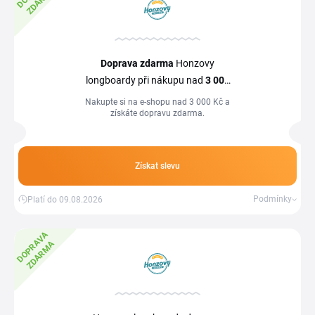
A
Doprava zdarma
Honzovy
longboardy při nákupu nad
3
000
Kč
Nakupte si na e-shopu nad 3 000 Kč a
získáte dopravu zdarma.
Získat slevu
Podmínky
Platí do 09.08.2026
D
O
P
R
A
V
A
Z
D
A
R
M
A