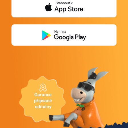
Stáhnout v
Nyní na
Garance
připsané
odměny