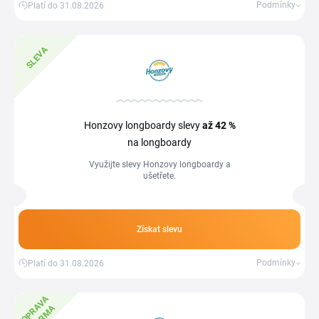
Podmínky
Platí do 31.08.2026
SLEVA
Honzovy longboardy slevy
až 42 %
na longboardy
Využijte slevy Honzovy longboardy a
ušetřete.
Získat slevu
Podmínky
Platí do 31.08.2026
D
O
P
R
A
V
A
Z
D
A
R
M