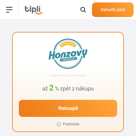
Vytvořit účet
2
až
%
zpět z nákupu
Nakoupit
Podmínky