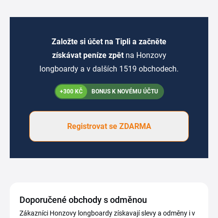
Založte si účet na Tipli a začněte
získávat peníze zpět
na Honzovy
longboardy a v dalších 1519 obchodech.
+300 KČ
BONUS K NOVÉMU ÚČTU
Registrovat se ZDARMA
Doporučené obchody s odměnou
Zákazníci Honzovy longboardy získavají slevy a odměny i v