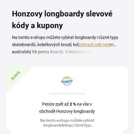
Honzovy longboardy slevové
kódy a kupony
Na tomto e-shopu můžete vybírat longboardy i různé typy
skateboardů, kolečkových bruslí, koloběžek a dokonce i
Zobrazit celý text
australský hit penny boardy. S
Honzovy longboardy
slevovým kódem
koupíte také stylové koloboty - boty na
kolečkách. Nasaďte helmu a vyjeďte na silnici! Využijte
SLEVA
slevy a dopravu zdarma a užijte si jízdu naplno. Honzovy
longboardy recenze jsou k přečtení na sociálních sítích
firmy.
Peníze zpět až
2 %
na vše v
obchodě Honzovy longboardy
Na tomto e-shopu můžete vybírat
longboardy&nbsp;i různé typy
skateboardů, kolečkových bruslí,