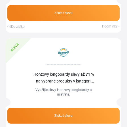
koloběžek a dokonce i australský hit
penny&nbsp...
Získat slevu
Podmínky
Do zítřka
SLEVA
Honzovy longboardy slevy
až 71 %
na vybrané produkty v kategorii
Akce
Využijte slevy Honzovy longboardy a
ušetřete.
Získat slevu