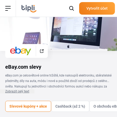
Vytvořit účet
eBay.com slevy
eBay.com je celosvětové online tržiště, kde nakoupíš elektroniku, sběratelské
předměty, díly na auta, módu i nové a použité zboží od prodejců z celého
světa. Nakupují tu jednotlivci i obchodníci formou aukcí nebo nákupu za
Zobrazit celý text
pevnou cenu. Se slevovým kódem eBay zaplatíš za vybrané položky méně,
ať sháníš nový telefon, náhradní díl, nebo raritní kousek do sbírky. Aktuální
přehled slev a kódů najdeš na této stránce. Když je k dispozici kupón eBay,
Slevové kupóny + akce
Cashback (až 2 %)
O obchodu eB
zkopíruj ho a vlož v košíku do pole pro slevový kód ještě před dokončením
objednávky. Nabídky se na eBay mění podle sezóny i jednotlivých prodejců,