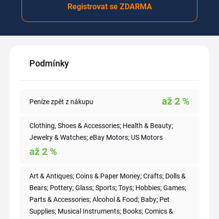
Registrovat se ZDARMA
Podmínky
až
2
%
Peníze zpět z nákupu
Clothing, Shoes & Accessories; Health & Beauty;
Jewelry & Watches; eBay Motors; US Motors
až
2
%
Art & Antiques; Coins & Paper Money; Crafts; Dolls &
Bears; Pottery; Glass; Sports; Toys; Hobbies; Games;
Parts & Accessories; Alcohol & Food; Baby; Pet
Supplies; Musical Instruments; Books; Comics &