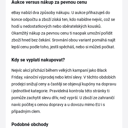
Aukce versus nákup za pevnou cenu
eBay nabízí dva způsoby nákupu. U aukce přihazuješ do
konce odpočtu a zboží získá ten, kdo nabídne nejvíc, což se
hodí u nedostatkových nebo sběratelských kousků.
Okamžitý nákup za pevnou cenu ti naopak umožní pořídit
zboží hned bez čekání. Srovnání obou variant pomáhá najít
lepší cenu podle toho, jestli spěcháš, nebo si můžeš počkat.
Kdy se vyplatí nakupovat?
Nejvíc akcí přichází během velkých kampaní jako Black
Friday, vánoční výprodej nebo letní slevy. V těchto obdobích
prodejci snižují ceny a častěji se objevují kupóny na dopravu
i jednotlivé kategorie. Pravidelná kontrola této stránky ti
pomůže zachytit slevu dřív, než vyprší. U zboží ze zahraničí
navíc počítej s cenou dopravy a u dovozu mimo EU i s
případným clem.
Podobné obchody