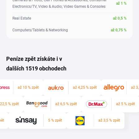
Cameras & Photo; Cell Phones & Accessories; Consumer
až
1
%
Electronics/TV, Video & Audio; Video Games & Consoles
Real Estate
až
0,5
%
Computers/Tablets & Networking
až
0,75
%
Peníze zpět získáte i v
dalších 1519 obchodech
až 10 % zpět
až 4,25 % zpět
až 3
 22,5 % zpět
až 6,5 % zpět
až 5 % zpět
pět
5 % zpět
až 3,5 % zpět