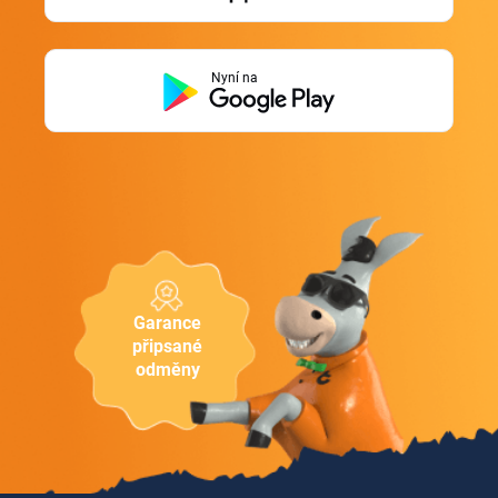
Nyní na
Garance
připsané
odměny