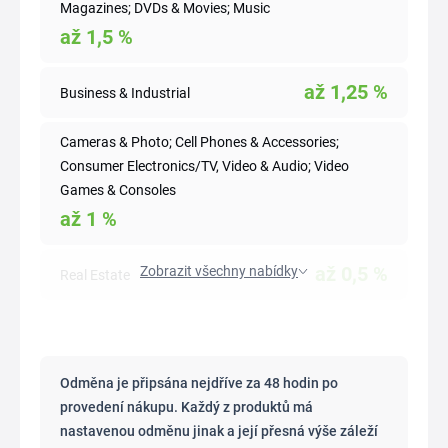
Magazines; DVDs & Movies; Music
až
1,5
%
až
1,25
%
Business & Industrial
Cameras & Photo; Cell Phones & Accessories;
Consumer Electronics/TV, Video & Audio; Video
Games & Consoles
až
1
%
až
0,5
%
Zobrazit všechny nabídky
Real Estate
Odměna je připsána nejdříve za 48 hodin po
provedení nákupu. Každý z produktů má
nastavenou odměnu jinak a její přesná výše záleží