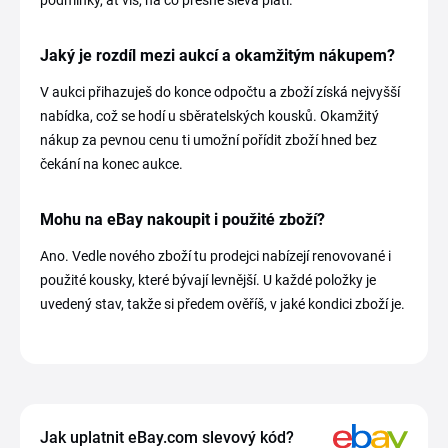
podmínky, ať víš, na co přesně sleva platí.
Jaký je rozdíl mezi aukcí a okamžitým nákupem?
V aukci přihazuješ do konce odpočtu a zboží získá nejvyšší
nabídka, což se hodí u sběratelských kousků. Okamžitý
nákup za pevnou cenu ti umožní pořídit zboží hned bez
čekání na konec aukce.
Mohu na eBay nakoupit i použité zboží?
Ano. Vedle nového zboží tu prodejci nabízejí renovované i
použité kousky, které bývají levnější. U každé položky je
uvedený stav, takže si předem ověříš, v jaké kondici zboží je.
Jak uplatnit eBay.com slevový kód?