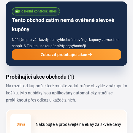
takže se na stránku vyplatí dívat pravidelně, ať ti neuteče žádná akce.
Poslední kontrola: dnes
Tento obchod zatím nemá ověřené slevové
kupóny
Náš tým pro vás každý den vyhledává a ověřuje kupóny ze všech e-
shopů.
S Tipli tak nakoupíte vždy nejvýhodněji.
Zobrazit probíhající akce
Probíhající akce obchodu
(1)
Na rozdíl od kuponů, které musíte zadat ručně obvykle v nákupním
košíku, tyto nabídky jsou
aplikovány automaticky, stačí se
prokliknout
přes odkaz u každé z nich.
Nakupujte a prodávejte na eBay za skvělé ceny
Sleva