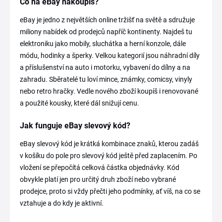
Co na eBay nakoupíš?
eBay je jedno z největších online tržišť na světě a sdružuje
miliony nabídek od prodejců napříč kontinenty. Najdeš tu
elektroniku jako mobily, sluchátka a herní konzole, dále
módu, hodinky a šperky. Velkou kategorií jsou náhradní díly
a příslušenství na auto i motorku, vybavení do dílny a na
zahradu. Sběratelé tu loví mince, známky, comicsy, vinyly
nebo retro hračky. Vedle nového zboží koupíš i renovované
a použité kousky, které dál snižují cenu.
Jak funguje eBay slevový kód?
eBay slevový kód je krátká kombinace znaků, kterou zadáš
v košíku do pole pro slevový kód ještě před zaplacením. Po
vložení se přepočítá celková částka objednávky. Kód
obvykle platí jen pro určitý druh zboží nebo vybrané
prodejce, proto si vždy přečti jeho podmínky, ať víš, na co se
vztahuje a do kdy je aktivní.