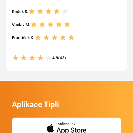
Radek S.
Václav M.
František K.
4.9
(43)
Aplikace Tipli
Stáhnout v