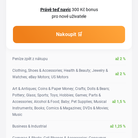
Právě teď navíc
300 Kč bonus
pro nové uživatele
Nakoupit 🛒
Peníze zpět z nákupu
až
2
%
Clothing, Shoes & Accessories; Health & Beauty; Jewelry &
až
2
%
Watches; eBay Motors; US Motors
Art & Antiques; Coins & Paper Money; Crafts; Dolls & Bears;
Pottery; Glass; Sports; Toys; Hobbies; Games; Parts &
Accessories; Alcohol & Food; Baby; Pet Supplies; Musical
až
1,5
%
Instruments; Books; Comics & Magazines; DVDs & Movies;
Music
Business & Industrial
až
1,25
%