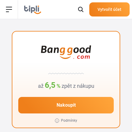
Vytvořit účet
6,5
až
%
zpět z nákupu
Nakoupit
Podmínky