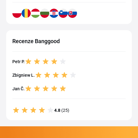
Recenze Banggood
Petr P.
Zbigniew L.
Jan Č.
4.8
(25)