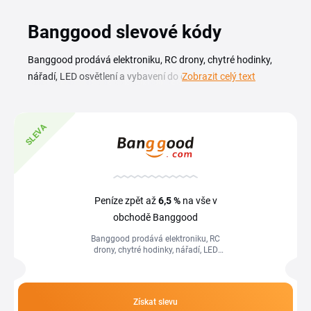
Banggood slevové kódy
Banggood prodává elektroniku, RC drony, chytré hodinky,
nářadí, LED osvětlení a vybavení do domácnosti od stovek
Zobrazit celý text
značek na jednom místě. S Banggood slevovým kódem
nakoupíš gadgety a příslušenství k telefonu za nižší cenu,
aktuální kupóny Banggood najdeš v přehledu na této
SLEVA
stránce. Ať řešíš novou dronovou stavbu, chytrou
domácnost nebo jen drobnou elektroniku, kódy a akce ti
pomůžou stáhnout cenu objednávky. Stačí vybrat platný
kupón, zkopírovat ho a vložit při placení. Nové kódy
Peníze zpět až
6,5 %
na vše v
přibývají před sezónními výprodeji i během akcí jako Black
obchodě Banggood
Friday.
Banggood prodává elektroniku, RC
drony, chytré hodinky, nářadí, LED
osvětlení a vybavení do domácnosti od
stovek značek na jednom místě. S
Banggood...
Získat slevu