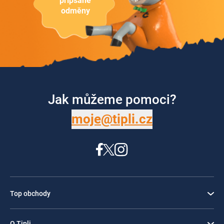
připsané
odměny
Jak můžeme pomoci?
moje@tipli.cz
Top obchody
O Tipli