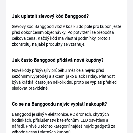
Jak uplatnit slevový kód Banggood?
Slevový kód Banggood vlož v košíku do pole pro kupón ještě
před dokončením objednávky. Po potvrzení se přepočítá
celková cena. Každý kód má vlastní podmínky, proto si
zkontroluj, na jaké produkty se vztahuje.
Jak často Banggood přidává nové kupóny?
Nové kódy přibývají v průběhu měsíce a nejvíc před
sezónními výprodeji a akcemi jako Black Friday. Platnost
bývá krátká, často jen několik dní, proto se vyplatí přehled
sledovat pravidelně.
Co se na Banggoodu nejvíc vyplatí nakoupit?
Banggood je silný v elektronice, RC dronech, chytrých
hodinkách, příslušenství k telefonům, LED osvětlení a
nářadí. Právě u těchto kategorií najdeš nejvíc gadgetů za
výhodné ceny i platných kuponů.