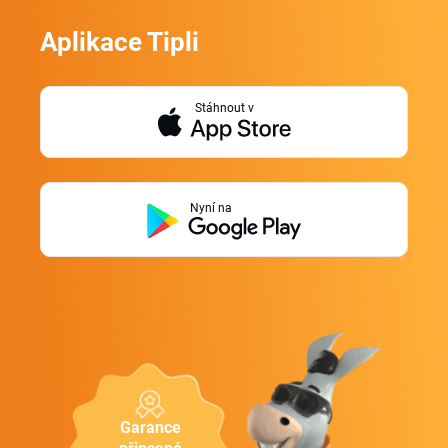
Aplikace Tipli
Stáhnout v
Nyní na
Garance