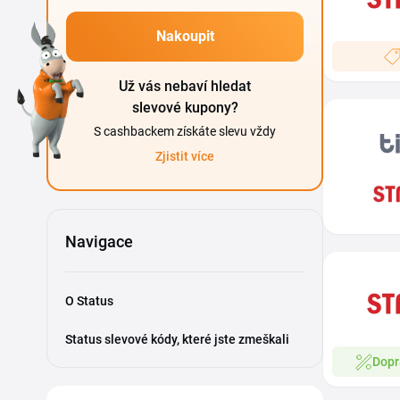
Nakoupit
Už vás nebaví hledat
slevové kupony?
S cashbackem získáte slevu vždy
Zjistit více
Navigace
O Status
Status slevové kódy, které jste zmeškali
Dopr