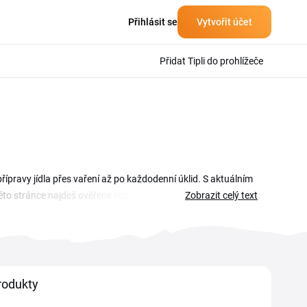
Přihlásit se
Vytvořit účet
Přidat Tipli do prohlížeče
ípravy jídla přes vaření až po každodenní úklid. S aktuálním
o stránce najdeš ověřené kupóny i tipy, jak je správně
Zobrazit celý text
této stránce, vyber platný Status slevový kupón a zkopíruj ho
jí, takže před každým nákupem se vyplatí zkontrolovat
rodukty