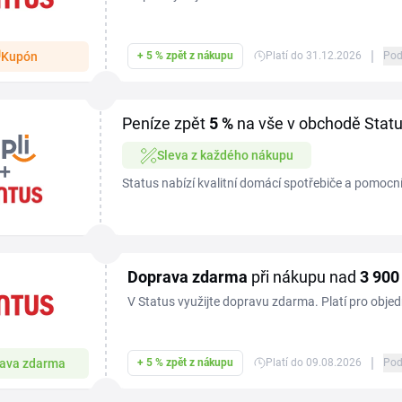
|
Kupón
+ 5 % zpět z nákupu
Platí do 31.12.2026
Pod
Peníze zpět
5 %
na vše v obchodě Stat
Sleva z každého nákupu
Status nabízí kvalitní domácí spotřebiče a pomocn
domácnosti, od přípravy jídla přes vaření až po kaž
aktuálním...
Doprava zdarma
při nákupu nad
3
900
V Status využijte dopravu zdarma. Platí pro obje
|
ava zdarma
+ 5 % zpět z nákupu
Platí do 09.08.2026
Pod