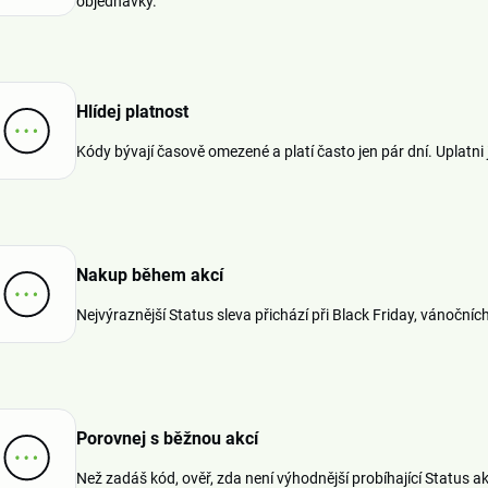
objednávky.
Hlídej platnost
Kódy bývají časově omezené a platí často jen pár dní. Uplatni 
Nakup během akcí
Nejvýraznější Status sleva přichází při Black Friday, vánočníc
Porovnej s běžnou akcí
Než zadáš kód, ověř, zda není výhodnější probíhající Status 