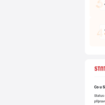
Co u S
Status 
příprav