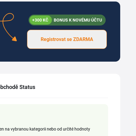
+300 KČ
BONUS K NOVÉMU ÚČTU
Registrovat se ZDARMA
 obchodě Status
jen na vybranou kategorii nebo od určité hodnoty