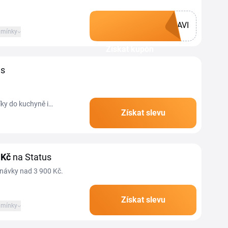
AVI
mínky
Získat kupón
us
íky do kuchyně i
Získat slevu
dodenní úklid. S
 Kč
na Status
dnávky nad 3 900 Kč.
Získat slevu
mínky