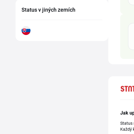
Status v jiných zemích
Jak up
Status 
Každý k