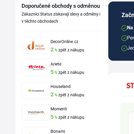
Doporučené obchody s odměnou
Začn
Zákazníci Status získavají slevy a odměny i
v těchto obchodech
Na 
Pen
DecorOnline.cz
Je
2
%
zpět z nákupu
Ariete
5
%
zpět z nákupu
Houseland
2
%
zpět z nákupu
Momenti
5
%
zpět z nákupu
Bonami