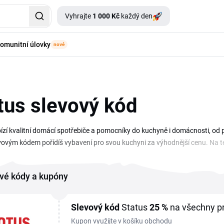
Vyhrajte
1 000 Kč
každý den
omunitní úlovky
nové
tus slevový kód
ízí kvalitní domácí spotřebiče a pomocníky do kuchyně i domácnosti, od př
vovým kódem pořídíš vybavení pro svou kuchyni za výhodnější cenu. Na tét
Hledáš konkrétní spotřebič a chceš u nákupu ušetřit? Projdi si přehled na 
 dokončením objednávky. Status sleva i sezonní akce se průběžně obměňu
vé kódy a kupóny
abídku.
Slevový kód
Status
25 %
na všechny p
Kupon využijte v košíku obchodu