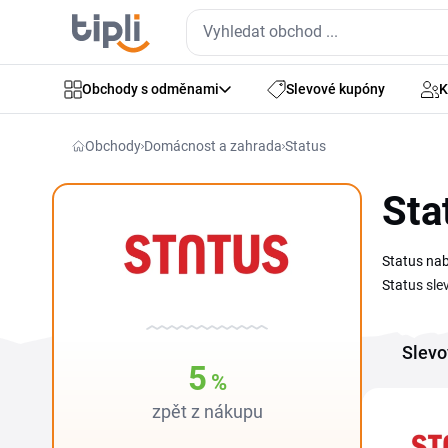
Obchody s odměnami
Slevové kupóny
K
Obchody
Domácnost a zahrada
Status
Sta
Status nab
Status sle
uplatnit. 
ještě před
Slevo
aktuální n
5
%
zpět z nákupu