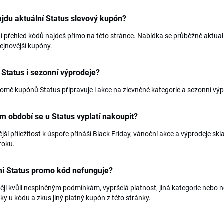
jdu aktuální Status slevový kupón?
í přehled kódů najdeš přímo na této stránce. Nabídka se průběžně aktual
nejnovější kupóny.
 Status i sezonní výprodeje?
omě kupónů Status připravuje i akce na zlevněné kategorie a sezonní výpr
m období se u Status vyplatí nakoupit?
jší příležitost k úspoře přináší Black Friday, vánoční akce a výprodeje s
roku.
mi Status promo kód nefunguje?
ěji kvůli nesplněným podmínkám, vypršelá platnost, jiná kategorie nebo
y u kódu a zkus jiný platný kupón z této stránky.