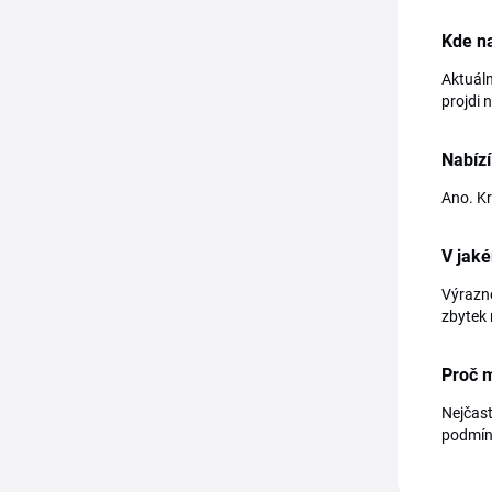
Kde na
Aktuáln
projdi 
Nabízí
Ano. Kr
V jaké
Výrazně
zbytek 
Proč 
Nejčast
podmínk