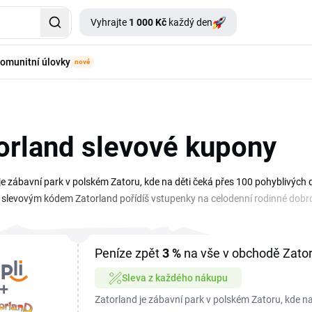
Vyhrajte
1 000 Kč
každý den
omunitní úlovky
nové
orland slevové kupony
je zábavní park v polském Zatoru, kde na děti čeká přes 100 pohyblivých d
e slevovým kódem Zatorland pořídíš vstupenky na celodenní rodinné dobro
póny a akce na vstupenky do parku. Stačí vybrat platnou nabídku, zkopíro
ou ušetříš.
Peníze zpět
3 %
na vše v obchodě Zato
Sleva z každého nákupu
Zatorland je zábavní park v polském Zatoru, kde na