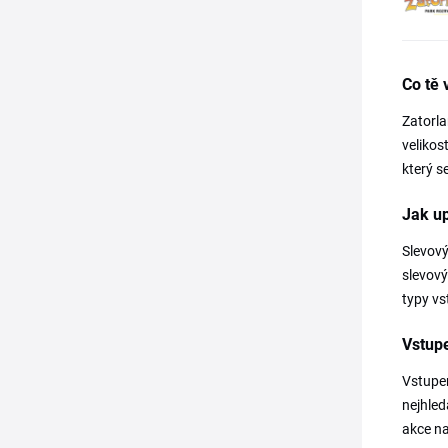
Co tě 
Zatorla
velikos
který s
Jak up
Slevový
slevový
typy vs
Vstup
Vstupen
nejhled
akce na