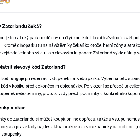
v Zatorlandu čeká?
nd je tematický park rozdělený do čtyř zón, kde hlavní hvězdou je svět po
ti. Kromě dinoparku tu na návštěvníky čekají kolotoče, herní zóny a atrakce
e vejde do jednoho výletu, a s slevovým kuponem Zatorland vyjde nákup vs
latnit slevový kód Zatorland?
 kód funguje při rezervaci vstupenek na webu parku. Vyber na této stránc
 kód v košíku před dokončením objednávky. Po vložení se přepočítá celkov
tupenek nebo termíny, proto si vždy přečti podmínky u konkrétního kupón
enky a akce
ky do Zatorlandu si můžeš koupit online dopředu, takže u vstupu nemusíš 
anější, a právě tady najdeš aktuální akce a slevové nabídky na rodinné i je
 vstupenky.