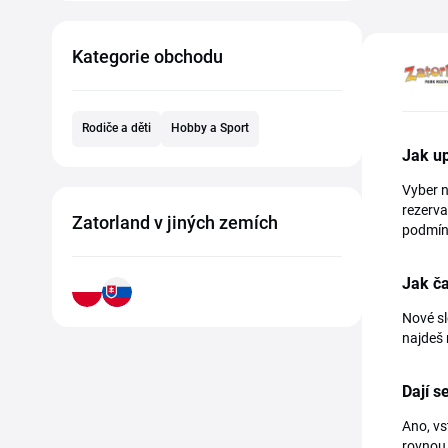
Kategorie obchodu
Rodiče a děti
Hobby a Sport
Jak up
Vyber n
rezerva
Zatorland v jiných zemích
podmín
Jak ča
Nové sl
najdeš 
Dají s
Ano, vs
rovnou 