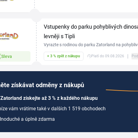
pohyblivých dinosaurů, čtyři tematické zóny, koloto
Vstupenky do parku pohyblivých dinos
levněji s Tipli
Vyrazte s rodinou do parku Zatorland na pohyblivé
vstupenky přes odkaz na Tipli a získáte část peně
|
Sleva
+ 3 % zpět z nákupu
Platí do 09.08.2026
Pod
ěte získávat odměny z nákupů
Zatorland získejte až 3 % z každého nákupu
íze vám vrátíme také v dalších 1 519 obchodech
dnoduché a úplně zdarma