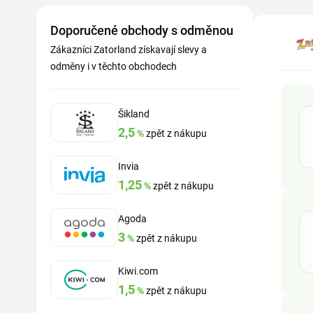
Doporučené obchody s odměnou
Zákazníci Zatorland získavají slevy a
odměny i v těchto obchodech
Šikland
2,5
%
zpět z nákupu
Invia
1,25
%
zpět z nákupu
Agoda
3
%
zpět z nákupu
Kiwi.com
1,5
%
zpět z nákupu