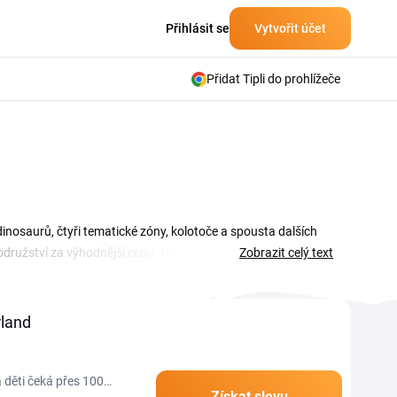
Přihlásit se
Vytvořit účet
Přidat Tipli do prohlížeče
inosaurů, čtyři tematické zóny, kolotoče a spousta dalších
družství za výhodnější cenu. Na této stránce najdeš aktuální
Zobrazit celý text
vat kód a uplatnit ho při nákupu vstupenek, a na výletě s
rland
 děti čeká přes 100
Získat slevu