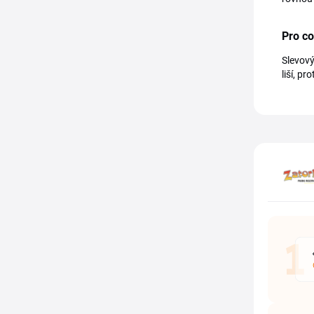
Pro co
Slevový
liší, p