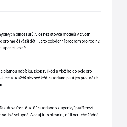
hyblivých dinosaurů, více než stovka modelů v životní
 pro malé i větší děti. Je to celodenní program pro rodiny,
tupenek levněji.
e platnou nabídku, zkopíruj kód a vlož ho do pole pro
á cena. Každý slevový kód Zatorland platí jen pro určité
u.
stát ve frontě. Klíč "Zatorland vstupenky" patří mezi
dnotlivé vstupné. Sleduj tuto stránku, ať ti neuteče žádná