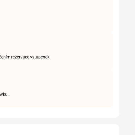
nčením rezervace vstupenek.
ávku.