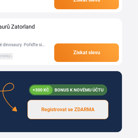
če a spousta dalších...
aurů Zatorland
 dinosaury. Pořiďte si
z zpět.
Získat slevu
mínky
+300 KČ
BONUS K NOVÉMU ÚČTU
Registrovat se ZDARMA