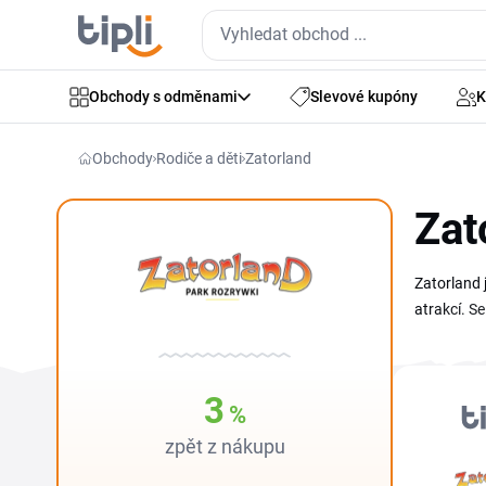
Obchody s odměnami
Slevové kupóny
K
Obchody
Rodiče a děti
Zatorland
Zat
Zatorland 
atrakcí. S
slevové ku
dětmi rovn
3
%
zpět z nákupu