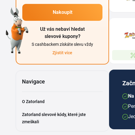
Nakoupit
Už vás nebaví hledat
slevové kupony?
S cashbackem získáte slevu vždy
Zjistit více
Navigace
Začn
Na 
O Zatorland
Pen
Zatorland slevové kódy, které jste
Je
zmeškali