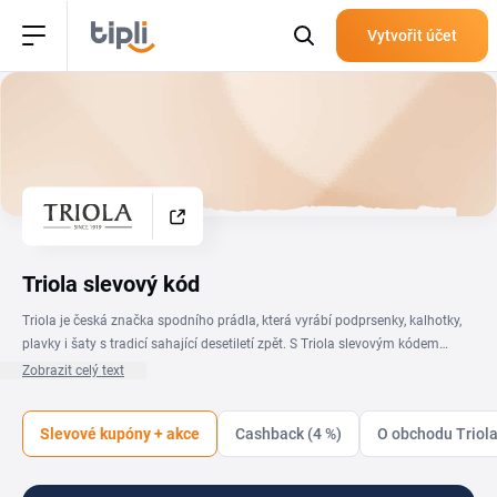
Vytvořit účet
Triola slevový kód
Triola je česká značka spodního prádla, která vyrábí podprsenky, kalhotky,
plavky i šaty s tradicí sahající desetiletí zpět. S Triola slevovým kódem
pořídíš tvarující prádlo, kojicí podprsenky nebo letní plavky za příznivější
Zobrazit celý text
cenu přímo na triola.cz. Na této stránce najdeš aktuální kupóny a slevy
Triola pohromadě. Stačí si vybrat platnou nabídku, zkopírovat kód a
Slevové kupóny + akce
Cashback (4 %)
O obchodu Triol
uplatnit ho v košíku, a ušetříš na nákupu prádla i doplňků, které ti sednou.