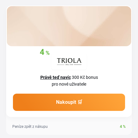
4
%
Získejte zpět
z
vašich nákupů
Právě teď navíc
300 Kč bonus
pro nové uživatele
Nakoupit 🛒
Peníze zpět z nákupu
4
%