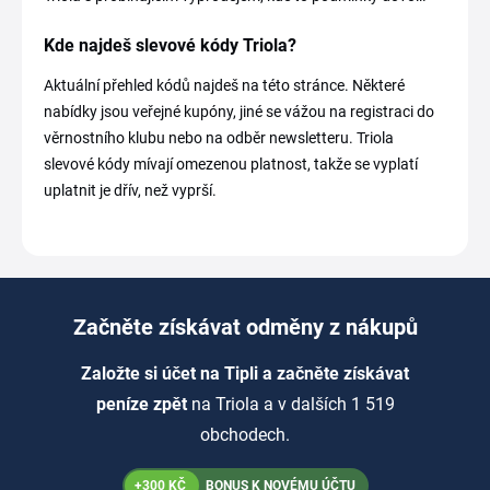
Kde najdeš slevové kódy Triola?
Aktuální přehled kódů najdeš na této stránce. Některé
nabídky jsou veřejné kupóny, jiné se vážou na registraci do
věrnostního klubu nebo na odběr newsletteru. Triola
slevové kódy mívají omezenou platnost, takže se vyplatí
uplatnit je dřív, než vyprší.
Začněte získávat odměny z nákupů
Založte si účet na Tipli a začněte získávat
peníze zpět
na Triola a v dalších 1 519
obchodech.
+300 KČ
BONUS K NOVÉMU ÚČTU