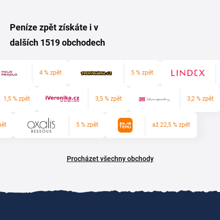
Peníze zpět získáte i v
dalších 1519 obchodech
4 % zpět
5 % zpět
1,5 % zpět
3,5 % zpět
3,2 % zpět
pět
5 % zpět
až 22,5 % zpět
Procházet všechny obchody