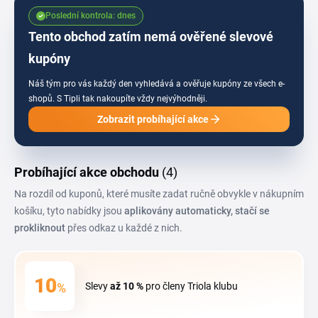
Poslední kontrola: dnes
Tento obchod zatím nemá ověřené slevové
kupóny
Náš tým pro vás každý den vyhledává a ověřuje kupóny ze všech e-
shopů.
S Tipli tak nakoupíte vždy nejvýhodněji.
Zobrazit probíhající akce
Probíhající akce obchodu
(4)
Na rozdíl od kuponů, které musíte zadat ručně obvykle v nákupním
košíku, tyto nabídky jsou
aplikovány automaticky, stačí se
prokliknout
přes odkaz u každé z nich.
10
%
Slevy
až 10 %
pro členy Triola klubu