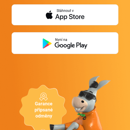
Stáhnout v
Nyní na
Garance
připsané
odměny