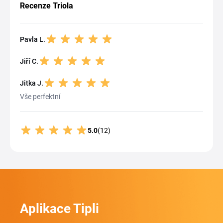
Recenze Triola
Pavla L.
Jiří C.
Jitka J.
Vše perfektní
5.0
(12)
Aplikace Tipli