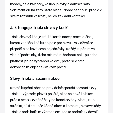
modely, dále kalhotky, košilky, plavky a dámské šaty.
Sortiment cílí na ženy, které hledají dobře padnoucí prádlo v
širším rozsahu velikostí, ne jen základní konfekci.
Jak funguje Triola slevový kód?
Triola slevový kód je krátká kombinace písmen a čísel,
kterou zadáš v košíku do pole pro slevu. Po vložení se
přepočítá celková cena objednávky. Každý kupón mívá
vlastní podmínky, třeba minimální hodnotu nákupu nebo
platnost jen na vybranou kolekci, proto si je před
dokončením objednávky vždy přečti.
Slevy Triola a sezónní akce
Kromě kupónů obchod pravidelně spouští sezónní slevy
Triola — výprodej plavek po létě, akce na nové kolekce
prádla nebo zlevněné šaty na konci sezóny. Sleduj tuto
stránku, ať ti neuteče žádná akce, a kombinuj slevové kódy
Triola s probíhajícím výprodejem, kde to podmínky dovolí.