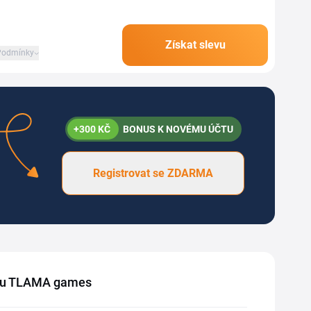
Získat slevu
Podmínky
+300 KČ
BONUS K NOVÉMU ÚČTU
Registrovat se ZDARMA
shopu TLAMA games