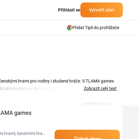
Přihlásit se
Vytvořit účet
Přidat Tipli do prohlížeče
ečenskými hrami pro rodiny i zkušené hráče. S TLAMA games
 Aktuální kupóny a slevy na tuto sezónu najdeš v přehledu na
Zobrazit celý text
p? Stačí si vybrat platný kód, zkopírovat ho a vložit v
kategorie, takže se vyplatí stránku sledovat a nakoupit
TLAMA games
i hrami, karetními hrami
Získat slevu