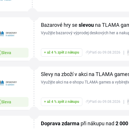
a společenskými hrami pro rodiny i zkušené hráč
slevovým...
Bazarové hry se
slevou
na TLAMA ga
Využijte bazarový výprodej deskových her a nakup
tituly výhodně za skvělé ceny. Můžete také prodat
do bazaru a získat kreditový poukaz na nákup no
|
Sleva
+ až 4 % zpět z nákupu
Platí do 09.08.2026
navíc získáte ještě jednorázovou 10 % slevu na ná
TLAMA games.
Slevy na zboží v akci na TLAMA game
Využijte akci na e-shopu TLAMA games a vybírejt
|
Sleva
+ až 4 % zpět z nákupu
Platí do 09.08.2026
Doprava zdarma
při nákupu nad
2
000