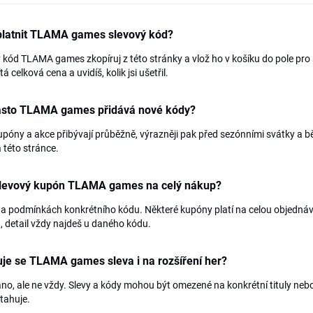
platnit TLAMA games slevový kód?
 kód TLAMA games zkopíruj z této stránky a vlož ho v košíku do pole pro
á celková cena a uvidíš, kolik jsi ušetřil.
asto TLAMA games přidává nové kódy?
póny a akce přibývají průběžně, výrazněji pak před sezónními svátky a 
 této stránce.
 slevový kupón TLAMA games na celý nákup?
na podmínkách konkrétního kódu. Některé kupóny platí na celou objednávk
 detail vždy najdeš u daného kódu.
je se TLAMA games sleva i na rozšíření her?
no, ale ne vždy. Slevy a kódy mohou být omezené na konkrétní tituly neb
tahuje.