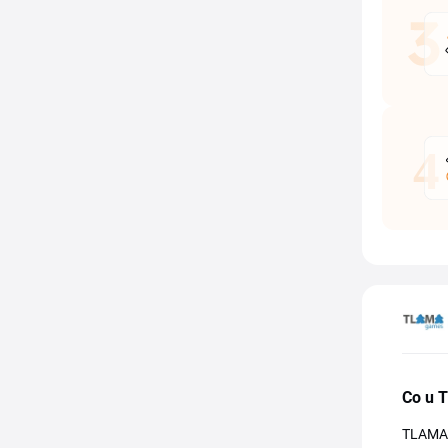
Co u 
TLAMA g