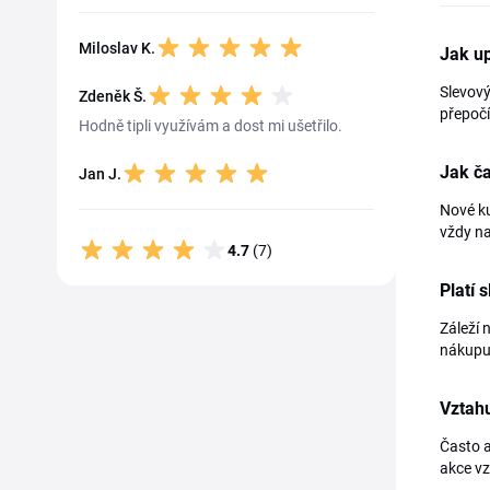
Miloslav K.
Jak u
Slevový
Zdeněk Š.
přepočít
Hodně tipli využívám a dost mi ušetřilo.
Jak č
Jan J.
Nové ku
vždy na
4.7
(7)
Platí
Záleží 
nákupu,
Vztahu
Často a
akce vz