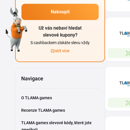
Nakoupit
Už vás nebaví hledat
slevové kupony?
S cashbackem získáte slevu vždy
Zjistit více
Navigace
O TLAMA games
Recenze TLAMA games
TLAMA games slevové kódy, které jste
zmeškali