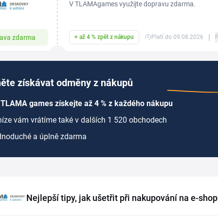
V TLAMAgames využijte dopravu zdarma.
|
ava zdarma
+ až 4 % zpět z nákupu
Platí do 09.08.2026
ěte získávat odměny z nákupů
 TLAMA games získejte až 4 % z každého nákupu
íze vám vrátíme také v dalších 1 520 obchodech
dnoduché a úplně zdarma
Nejlepší tipy, jak ušetřit při nakupování na e-