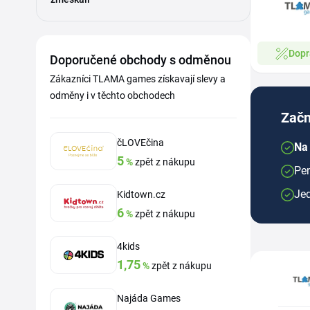
Dopr
Doporučené obchody s odměnou
Zákazníci TLAMA games získavají slevy a
odměny i v těchto obchodech
Začn
čLOVEčina
Na
5
%
zpět z nákupu
Pen
Je
Kidtown.cz
6
%
zpět z nákupu
4kids
1,75
%
zpět z nákupu
Najáda Games