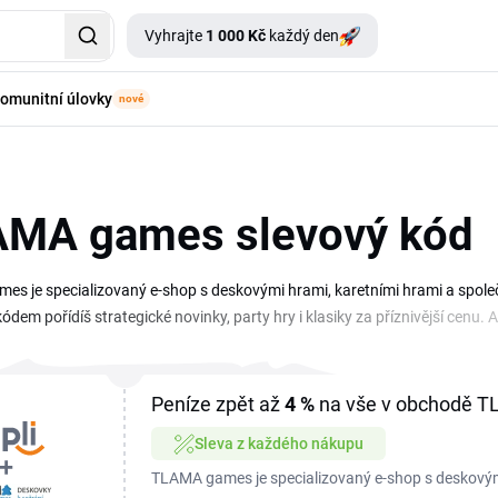
Vyhrajte
1 000 Kč
každý den
omunitní úlovky
nové
MA games slevový kód
s je specializovaný e-shop s deskovými hrami, karetními hrami a spol
ódem pořídíš strategické novinky, party hry i klasiky za příznivější cenu.
ce. Hledáš slevový kupón TLAMA games na konkrétní titul nebo na celý náku
pole pro slevu. Kromě kódů obchod pravidelně připravuje akce na vybrané 
hru ve chvíli, kdy je TLAMA games sleva nejvýhodnější.
Peníze zpět až
4 %
na vše v obchodě 
Sleva z každého nákupu
TLAMA games je specializovaný e-shop s deskovým