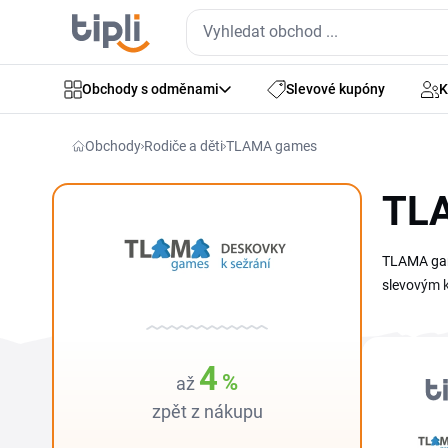
Obchody s odměnami
Slevové kupóny
K
Obchody
Rodiče a děti
TLAMA games
TLA
TLAMA game
slevovým k
této strán
košíku do 
oblíbenou 
4
%
až
zpět z nákupu