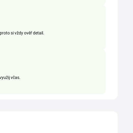
proto si vždy ověř detail.
yužij včas.