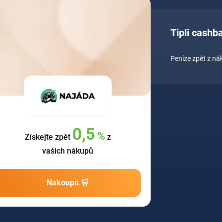
Tipli cash
Peníze zpět z n
0,5
%
Získejte zpět
z
vašich nákupů
Nakoupit 🛒