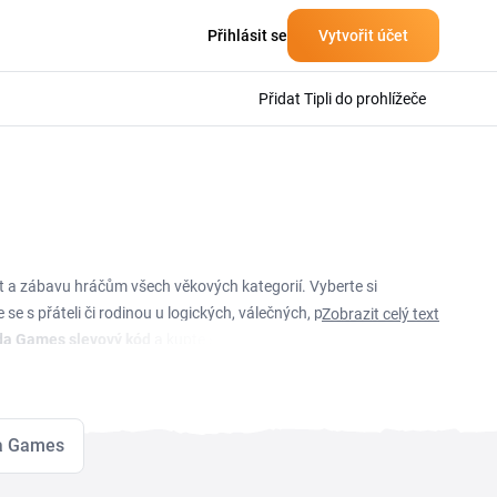
Přihlásit se
Vytvořit účet
Přidat Tipli do prohlížeče
st a zábavu hráčům všech věkových kategorií. Vyberte si
e s přáteli či rodinou u logických, válečných, party her, her
Zobrazit celý text
da Games slevový kód
a kupte si novou deskovku, karty či
t i tak, že si budete vybírat zlevněné produkty.
a Games