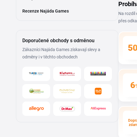
Probíh
Recenze Najáda Games
Na rozdíl
přes odka
Doporučené obchody s odměnou
5
Zákazníci Najáda Games získavají slevy a
odměny i v těchto obchodech
6
Dopr
zdar