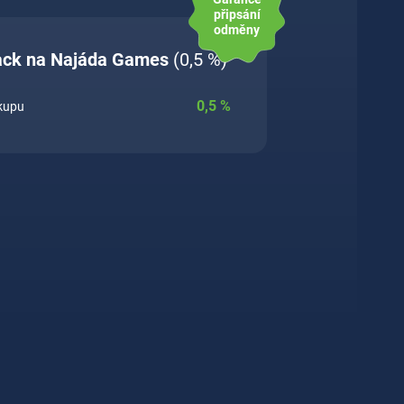
připsání
odměny
back na Najáda Games
(0,5 %)
0,5
%
ákupu