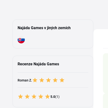
Najáda Games v jiných zemích
Recenze Najáda Games
Roman Z.
5.0
(1)