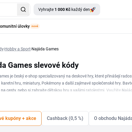
Vyhrajte
1 000 Kč
každý den
omunitní úlovky
nové
dy
Hobby a Sport
Najáda Games
da Games slevové kódy
mes je český e-shop specializovaný na deskové hry, které přinášejí rado
karetní hru, miniatury, Pokémony a další zajímavé společenské hry. Bavte s
na cesty, nebo si zahrajte dětskou hru s vašimi ratolestmi. Využijte
Najá
 předprodeje za super ceny. Při nakupování na tomto e-shopu můžete ušetři
vé kupóny + akce
Cashback (0,5 %)
O obchodu Najád