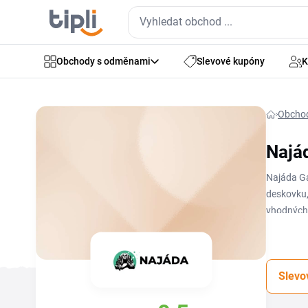
Obchody s odměnami
Slevové kupóny
K
Obcho
Najá
Najáda Ga
deskovku, 
vhodných 
novinky z
Slevo