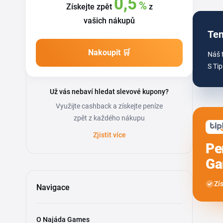
0,5
%
Získejte zpět
z
vašich nákupů
Ten
Nakoupit 🛒
Náš 
S Tip
Už vás nebaví hledat slevové kupony?
Využijte cashback a získejte peníze
zpět z každého nákupu
Zjistit více
Pe
Ga
Zí
Navigace
O Najáda Games