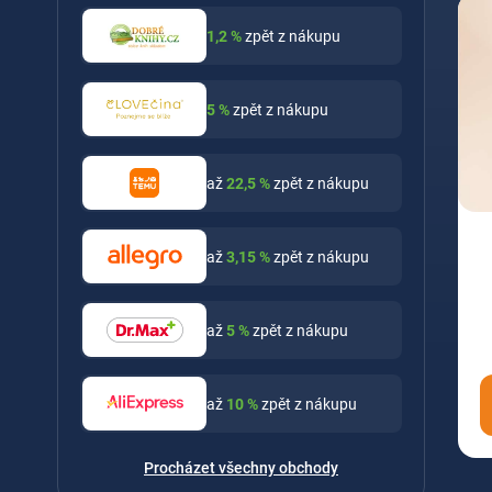
1,2
%
zpět z nákupu
5
%
zpět z nákupu
až
22,5
%
zpět z nákupu
až
3,15
%
zpět z nákupu
až
5
%
zpět z nákupu
až
10
%
zpět z nákupu
Procházet všechny obchody