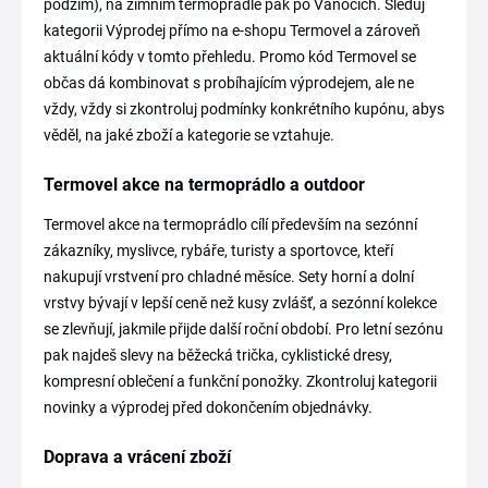
podzim), na zimním termoprádle pak po Vánocích. Sleduj
kategorii Výprodej přímo na e-shopu Termovel a zároveň
aktuální kódy v tomto přehledu. Promo kód Termovel se
občas dá kombinovat s probíhajícím výprodejem, ale ne
vždy, vždy si zkontroluj podmínky konkrétního kupónu, abys
věděl, na jaké zboží a kategorie se vztahuje.
Termovel akce na termoprádlo a outdoor
Termovel akce na termoprádlo cílí především na sezónní
zákazníky, myslivce, rybáře, turisty a sportovce, kteří
nakupují vrstvení pro chladné měsíce. Sety horní a dolní
vrstvy bývají v lepší ceně než kusy zvlášť, a sezónní kolekce
se zlevňují, jakmile přijde další roční období. Pro letní sezónu
pak najdeš slevy na běžecká trička, cyklistické dresy,
kompresní oblečení a funkční ponožky. Zkontroluj kategorii
novinky a výprodej před dokončením objednávky.
Doprava a vrácení zboží