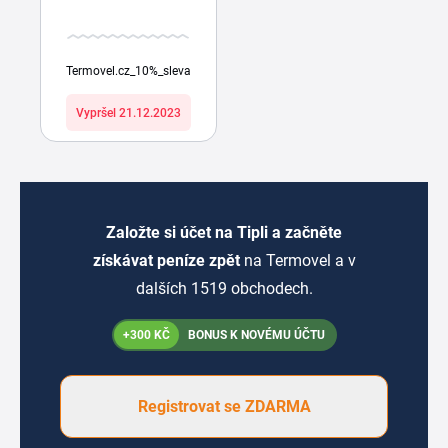
Termovel.cz_10%_sleva
Vypršel 21.12.2023
Založte si účet na Tipli a začněte
získávat peníze zpět
na Termovel a v
dalších 1519 obchodech.
+300 KČ
BONUS K NOVÉMU ÚČTU
Registrovat se ZDARMA