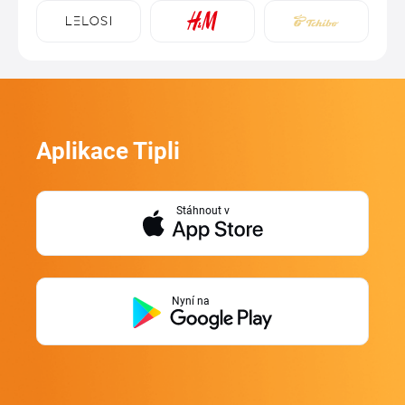
Aplikace Tipli
Stáhnout v
Nyní na