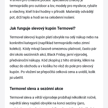
vrstvení pro chladné počasí. Specialitou značky je
termoprádlo pro outdoor a lov, modely pro myslivce, rybáře
a všechny, kteří tráví hodiny v přírodě. Materiály odvádějí
pot, drží teplo a hodí se na celodenní nošení.
Jak funguje slevový kupón Termovel?
Termovel slevový kupón platí obvykle na celý nákup nebo na
konkrétní kategorii (například termoprádlo nebo zimní
kolekci). Kódy mívají časově omezenou platnost, často pár
dní okolo sezónních akcí, Black Friday, jarní výprodej,
předvánoční nákupy. Kód zkopíruj z této stránky, klikni na
odkaz do obchodu a v košíku ho vlož do pole pro slevový
kupón. Po vložení se přepočítá celková cena a uvidíš, kolik
jsi ušetřil.
Termovel sleva a sezónní akce
Termovel sleva a větší výprodeje probíhají několikrát ročně,
největší slevy najdeš obvykle na konci sezóny (jaro,