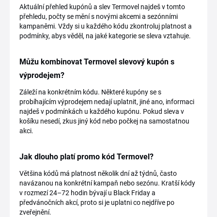
Aktuální přehled kupónů a slev Termovel najdeš v tomto
přehledu, počty se mění s novými akcemi a sezónními
kampaněmi. Vždy si u každého kódu zkontroluj platnost a
podmínky, abys věděl, na jaké kategorie se sleva vztahuje.
Můžu kombinovat Termovel slevový kupón s
výprodejem?
Záleží na konkrétním kódu. Některé kupóny se s
probíhajícím výprodejem nedají uplatnit, jiné ano, informaci
najdeš v podmínkách u každého kupónu. Pokud sleva v
košíku nesedí, zkus jiný kód nebo počkej na samostatnou
akci.
Jak dlouho platí promo kód Termovel?
Většina kódů má platnost několik dní až týdnů, často
navázanou na konkrétní kampaň nebo sezónu. Kratší kódy
v rozmezí 24–72 hodin bývají u Black Friday a
předvánočních akcí, proto si je uplatni co nejdříve po
zveřejnění.