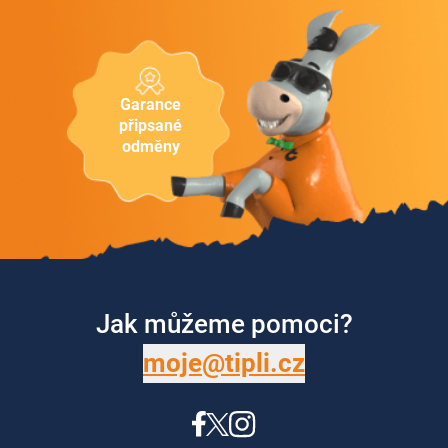
Garance
připsané
odměny
Jak můžeme pomoci?
moje@tipli.cz