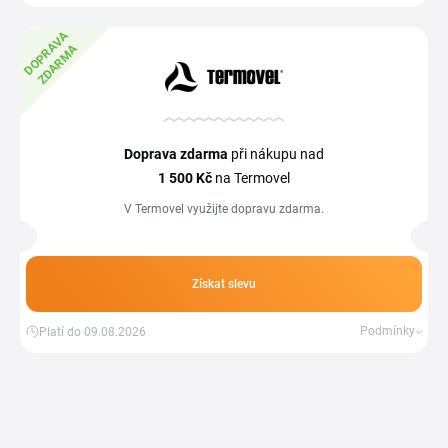
D
O
P
R
A
V
A
Z
D
A
R
M
A
Doprava zdarma
při nákupu nad
1
500 Kč
na Termovel
V Termovel využijte dopravu zdarma.
Získat slevu
Podmínky
Platí do 09.08.2026