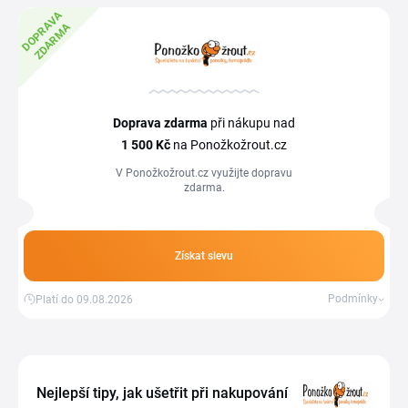
D
O
P
R
A
V
A
Z
D
A
R
M
A
Doprava zdarma
při nákupu nad
1
500 Kč
na Ponožkožrout.cz
V Ponožkožrout.cz využijte dopravu
zdarma.
Získat slevu
Podmínky
Platí do 09.08.2026
Nejlepší tipy, jak ušetřit při nakupování