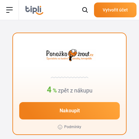
Vytvořit účet
4
%
zpět z nákupu
Nakoupit
Podmínky