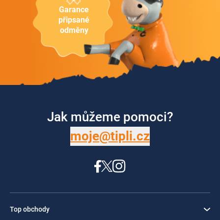
Garance
připsané
odměny
Jak můžeme pomoci?
moje@tipli.cz
Top obchody