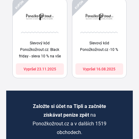
KUPÓN
KUPÓN
Slevový kód
Slevový kód
Ponožkožrout.cz: Black
Ponožkožrout.cz -10 %
friday - sleva 10 % na vše
Vypršel 23.11.2025
Vypršel 16.08.2025
Založte si účet na Tipli a začněte
získávat peníze zpět
na
Ponožkožrout.cz a v dalších 1519
obchodech.