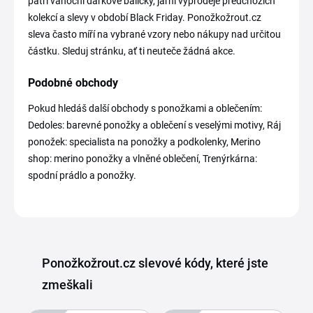
patří vánoční dárkové balíčky, jarní výprodeje předchozích
kolekcí a slevy v období Black Friday. Ponožkožrout.cz
sleva často míří na vybrané vzory nebo nákupy nad určitou
částku. Sleduj stránku, ať ti neuteče žádná akce.
Podobné obchody
Pokud hledáš další obchody s ponožkami a oblečením:
Dedoles: barevné ponožky a oblečení s veselými motivy, Ráj
ponožek: specialista na ponožky a podkolenky, Merino
shop: merino ponožky a vlněné oblečení, Trenýrkárna:
spodní prádlo a ponožky.
Ponožkožrout.cz slevové kódy, které jste
zmeškali