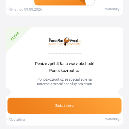
Získat kupón
Podmínky
Platí do 09.08.2026
SLEVA
Peníze zpět
4 %
na vše v obchodě
Ponožkožrout.cz
Ponožkožrout.cz se specializuje na
barevné a veselé ponožky pro celou
rodinu, od klasických bavlněných
kousků až po termo, sportovní i
designové...
Získat slevu
Podmínky
Do zítřka