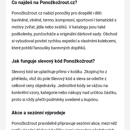
Co najdeš na Ponožkožrout.cz?
Ponožkožrout.cz nabízí ponožky pro dospělé i děti:
bavlněné, vlněné, termo, kompresní, sportovní i tematické s
motivy zvířat, jídla nebo svátků. V katalogu jsou také
podkolenky, punčocháče a originální dárkové sady. Obchod
si vybudoval pověst rychlou expedicí a vlastními kolekcemi,
které potěší fanoušky barevných doplňků.
Jak funguje slevový kód Ponožkožrout?
Slevový kód se uplatňuje přímo v košíku. Zkopíruj ho z
přehledu, vlož do pole Slevový kód a sleva se odečte z
celkové ceny objednávky. Jednotlivé kódy se vážou na
konkrétní vzory, kategorie nebo nákupy nad určitou částku,
proto si vždy přečti podmínky uvedené u kupónu.
Akce a sezónní výprodeje
Ponožkožrout pravidelně připravuje sezónní akce, mezi něž