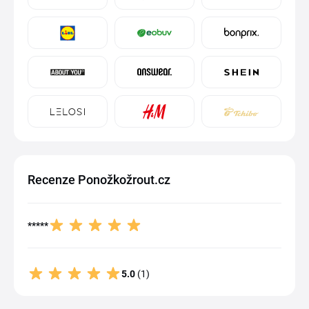
Recenze Ponožkožrout.cz
*****
5.0
(1)