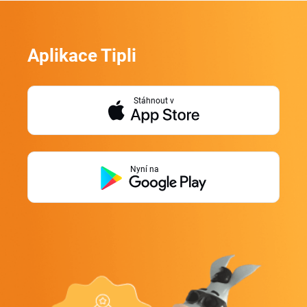
Aplikace Tipli
Stáhnout v
Nyní na