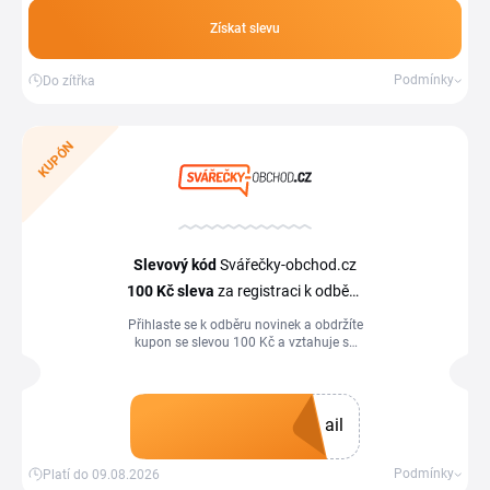
Získat slevu
Podmínky
Do zítřka
KUPÓN
Slevový kód
Svářečky-obchod.cz
100 Kč
sleva
za registraci k odběru
newsletteru
Přihlaste se k odběru novinek a obdržíte
kupon se slevou 100 Kč a vztahuje se
na první nákup v hodnotě nad 3 630 Kč
s DPH.
ail
Získat kupón
Podmínky
Platí do 09.08.2026