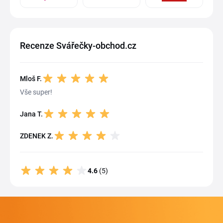
Recenze Svářečky-obchod.cz
Mloš F.
Vše super!
Jana T.
ZDENEK Z.
4.6
(5)