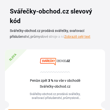
Svářečky-obchod.cz slevový
kód
Svářečky-obchod.cz prodává svářečky, svařovací
příslušenství, průmyslové stroje a nástroje pro profesionály
Zobrazit celý text
i kutily, v sortimentu najdeš přes 40 000 položek. Se
slevovým kódem Svářečky-obchod.cz pořídíš invertory,
plazmové řezačky i ochranné pomůcky za výhodnější cenu.
SLEVA
Aktuální slevové kódy a akce najdeš v přehledu na této
stránce. Než dáš dohromady objednávku svařovací
techniky, projdi si dostupné kupóny, i pár procent dolů se u
dražších strojů citelně projeví. Sleduj stránku, ať ti neuteče
Peníze zpět
3 %
na vše v obchodě
žádná akce na svářečky a vybavení do dílny.
Svářečky-obchod.cz
Svářečky-obchod.cz prodává svářečky,
svařovací příslušenství, průmyslové
stroje a nástroje pro profesionály i kutily,
v sortimentu najdeš přes 40...