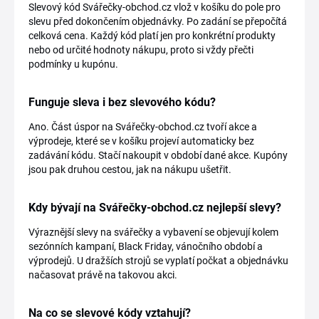
Slevový kód Svářečky-obchod.cz vlož v košíku do pole pro
slevu před dokončením objednávky. Po zadání se přepočítá
celková cena. Každý kód platí jen pro konkrétní produkty
nebo od určité hodnoty nákupu, proto si vždy přečti
podmínky u kupónu.
Funguje sleva i bez slevového kódu?
Ano. Část úspor na Svářečky-obchod.cz tvoří akce a
výprodeje, které se v košíku projeví automaticky bez
zadávání kódu. Stačí nakoupit v období dané akce. Kupóny
jsou pak druhou cestou, jak na nákupu ušetřit.
Kdy bývají na Svářečky-obchod.cz nejlepší slevy?
Výraznější slevy na svářečky a vybavení se objevují kolem
sezónních kampaní, Black Friday, vánočního období a
výprodejů. U dražších strojů se vyplatí počkat a objednávku
načasovat právě na takovou akci.
Na co se slevové kódy vztahují?