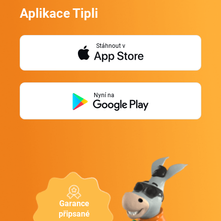
Aplikace Tipli
Stáhnout v
Nyní na
Garance
připsané