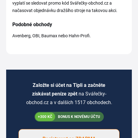
vyplatí se sledovat promo kód Svářečky-obchod.cz a
načasovat objednávku dražšího stroje na takovou akci.
Podobné obchody
Avenberg, OBI, Baumax nebo Hahn-Profi.
Založte si účet na Tipli a začněte
získávat peníze zpět
na Svářečky-
obchod.cz a v dalších 1517 obchodech.
+300 KČ
BONUS K NOVÉMU ÚČTU