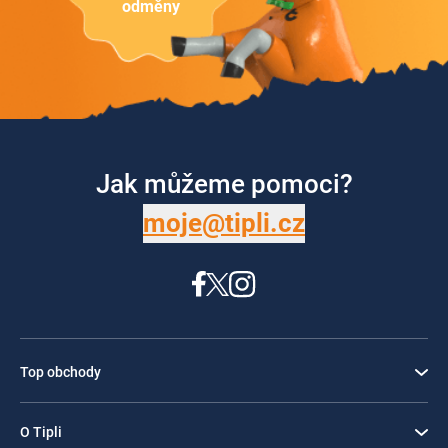
odměny
Jak můžeme pomoci?
moje@tipli.cz
Top obchody
O Tipli