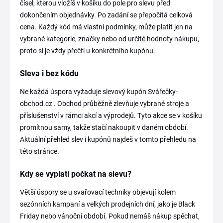
čísel, kterou vložíš v košíku do pole pro slevu před
dokončením objednávky. Po zadání se přepočítá celková
cena. Každý kód má vlastní podmínky, může platit jen na
vybrané kategorie, značky nebo od určité hodnoty nákupu,
proto si je vždy přečti u konkrétního kupónu.
Sleva i bez kódu
Ne každá úspora vyžaduje slevový kupón Svářečky-
obchod.cz . Obchod průběžně zlevňuje vybrané stroje a
příslušenství v rámci akcí a výprodejů. Tyto akce se v košíku
promítnou samy, takže stačí nakoupit v daném období.
Aktuální přehled slev i kupónů najdeš v tomto přehledu na
této stránce.
Kdy se vyplatí počkat na slevu?
Větší úspory se u svařovací techniky objevují kolem
sezónních kampaní a velkých prodejních dní, jako je Black
Friday nebo vánoční období. Pokud nemáš nákup spěchat,