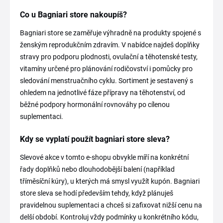
Co u Bagniari store nakoupíš?
Bagniari store se zaměřuje výhradně na produkty spojené s
ženským reprodukčním zdravím. V nabídce najdeš doplňky
stravy pro podporu plodnosti, ovulační a těhotenské testy,
vitamíny určené pro plánování rodičovství i pomůcky pro
sledování menstruačního cyklu. Sortiment je sestavený s
ohledem na jednotlivé fáze přípravy na těhotenství, od
běžné podpory hormonální rovnováhy po cílenou
suplementaci.
Kdy se vyplatí použít bagniari store sleva?
Slevové akce v tomto e-shopu obvykle míří na konkrétní
řady doplňků nebo dlouhodobější balení (například
tříměsíční kúry), u kterých má smysl využít kupón. Bagniari
store sleva se hodí především tehdy, když plánuješ
pravidelnou suplementaci a chceš si zafixovat nižší cenu na
delší období. Kontroluj vždy podmínky u konkrétního kódu,