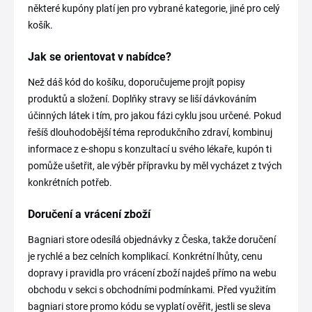
některé kupóny platí jen pro vybrané kategorie, jiné pro celý
košík.
Jak se orientovat v nabídce?
Než dáš kód do košíku, doporučujeme projít popisy
produktů a složení. Doplňky stravy se liší dávkováním
účinných látek i tím, pro jakou fázi cyklu jsou určené. Pokud
řešíš dlouhodobější téma reprodukčního zdraví, kombinuj
informace z e-shopu s konzultací u svého lékaře, kupón ti
pomůže ušetřit, ale výběr přípravku by měl vycházet z tvých
konkrétních potřeb.
Doručení a vrácení zboží
Bagniari store odesílá objednávky z Česka, takže doručení
je rychlé a bez celních komplikací. Konkrétní lhůty, cenu
dopravy i pravidla pro vrácení zboží najdeš přímo na webu
obchodu v sekci s obchodními podmínkami. Před využitím
bagniari store promo kódu se vyplatí ověřit, jestli se sleva