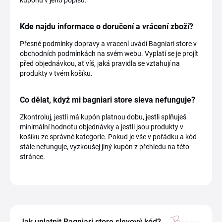
kupónu v jeho popisu.
Kde najdu informace o doručení a vrácení zboží?
Přesné podmínky dopravy a vracení uvádí Bagniari store v
obchodních podmínkách na svém webu. Vyplatí se je projít
před objednávkou, ať víš, jaká pravidla se vztahují na
produkty v tvém košíku.
Co dělat, když mi bagniari store sleva nefunguje?
Zkontroluj, jestli má kupón platnou dobu, jestli splňuješ
minimální hodnotu objednávky a jestli jsou produkty v
košíku ze správné kategorie. Pokud je vše v pořádku a kód
stále nefunguje, vyzkoušej jiný kupón z přehledu na této
stránce.
Jak uplatnit Bagniari store slevový kód?