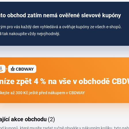
to obchod zatím nemá ověřené slevové kupóny
tým pro vás každý den vyhledává a ověřuje kupóny ze všech e-shopů.
li tak nakoupíte vždy nejvýhodněji.
+
níze zpět 4 % na vše v obchodě CB
skejte až 300 Kč ještě před nákupem v CBDWAY
ající akce obchodu
(2)
 od kuponů, které musíte zadat ručně obvykle v nákupním košíku, tyto na