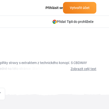
Přihlásit se
Vytvořit účet
Přidat Tipli do prohlížeče
oplňky stravy s extraktem z technického konopí. S CBDWAY
dně na této stránce. Stačí kód zkopírovat a vložit do
Zobrazit celý text
ízí akce na vybrané kategorie a doručení zdarma od
jí omezenou platnost a často se vážou ke konkrétním
Y