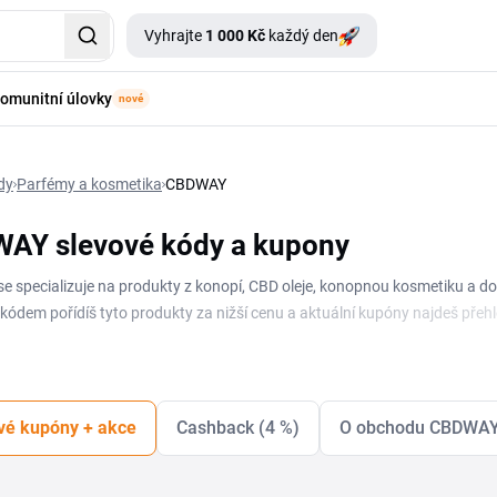
Vyhrajte
1 000 Kč
každý den
omunitní úlovky
nové
dy
Parfémy a kosmetika
CBDWAY
AY slevové kódy a kupony
 specializuje na produkty z konopí, CBD oleje, konopnou kosmetiku a d
kódem pořídíš tyto produkty za nižší cenu a aktuální kupóny najdeš přehle
ed dokončením objednávky. Kromě slevových kódů obchod pravidelně nab
 částky. Sleduj stránku, ať ti neuteče žádná sleva CBDWAY, kupóny míva
 nebo kategoriím. Než kód uplatníš, zkontroluj si jeho podmínky.
vé kupóny + akce
Cashback (4 %)
O obchodu CBDWA