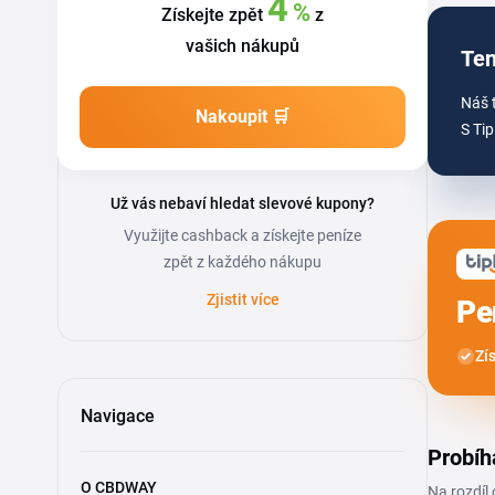
4
%
Získejte zpět
z
vašich nákupů
Ten
Náš 
Nakoupit 🛒
S Tip
Už vás nebaví hledat slevové kupony?
Využijte cashback a získejte peníze
zpět z každého nákupu
Zjistit více
Pe
Zí
Navigace
Probíh
O CBDWAY
Na rozdíl