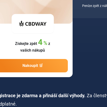
Peníze zpět z n
4
%
Získejte zpět
z
vašich nákupů
Nakoupit 🛒
istrace je zdarma a přináší další výhody.
Za členst
dplatné.