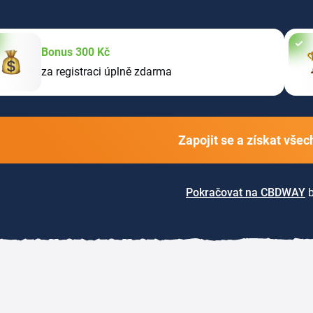
Bonus 300 Kč
za registraci úplně zdarma
Zapojit se a získat vše
Pokračovat na CBDWAY
b