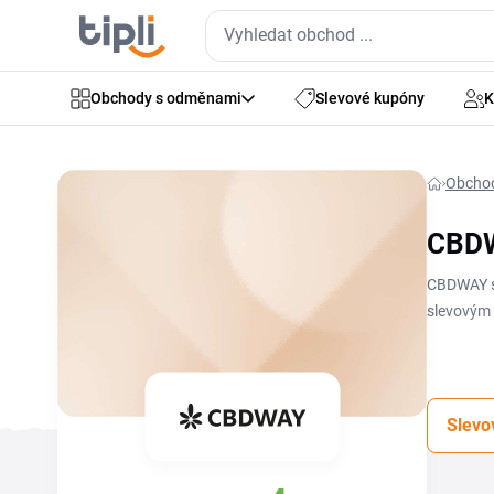
Obchody s odměnami
Slevové kupóny
K
Obcho
CBDW
CBDWAY se
slevovým 
košíku př
stanovené
produktům
Slevo