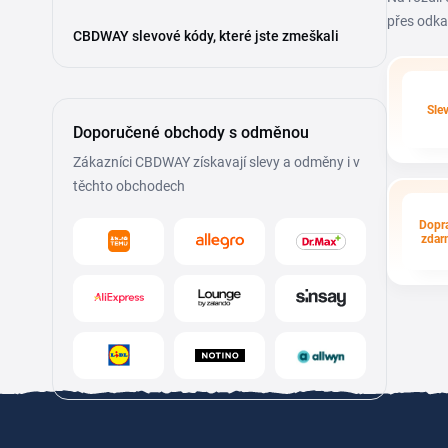
přes odka
CBDWAY slevové kódy, které jste zmeškali
Sle
Doporučené obchody s odměnou
Zákazníci CBDWAY získavají slevy a odměny i v
těchto obchodech
Dopr
zdar