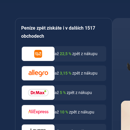
Peníze zpět získáte i v dalších 1517
obchodech
až
22,5
%
zpět z nákupu
až
3,15
%
zpět z nákupu
až
5
%
zpět z nákupu
až
10
%
zpět z nákupu