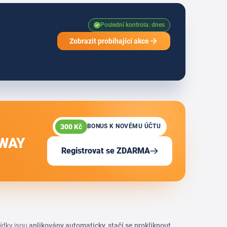
Poslední kontrola: dnes
Zobrazit probíhající akce
300 Kč
BONUS K NOVÉMU ÚČTU
DWAY
Registrovat se ZDARMA
bídky jsou
aplikovány automaticky, stačí se prokliknout