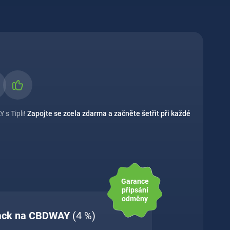
 s Tipli!
Zapojte se zcela zdarma a začněte šetřit při každé
Garance
připsání
odměny
back na CBDWAY
(4 %)