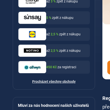
až
3
%
zpět z nákupu
5
%
zpět z nákupu
až
2,5
%
zpět z nákupu
až
2,5
%
zpět z nákupu
450
Kč
za registraci
Procházet všechny obchody
Reg
Mluví za nás hodnocení našich uživatelů
pře