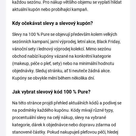
každou sezónu. Pro nákup většího objemu se vyplatí hlídat
aktuální kupón nebo probíhající kampaň.
Kdy očekávat slevy a slevový kupón?
Slevy na 100 % Pure se objevují především kolem velkých
sezónních kampaní, jarní výprodej, letní akce, Black Friday,
vánoční sety i lednový výprodej kolekcí. Mimo sezónu
obchod nabízí kupóny vázané na konkrétní kategorie
(makeup, péče o pleť, sety) nebo na minimální hodnotu
objednávky. Sleduj stránku, ať ti neuteče žádná akce.
Kupóny se obvykle mění během několika dní.
Jak vybrat slevový kód 100 % Pure?
Na této stránce projdi přehled aktuálních kódů a podívej se
na podmínky každého kupónu. Kódy mívají různé typy,
procentuální slevy na celý nákup, slevy na vybrané
kategorie, dárek k objednávce nebo dopravu zdarma od
stanovené částky. Pokud nakupuješ pleťovou péči, hledej