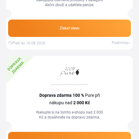
Nakupujte zlevněné produkty v kategorii
Akční zboží a ušetřete peníze.
Získat slevu
Podmínky
Platí do 16.08.2026
D
O
P
R
A
V
A
Z
D
A
R
M
A
Doprava zdarma
100 %
Pure při
nákupu nad
2
000 Kč
Nakupte si na tomto e-shopu nad 2 000
Kč a dosáhnete na dopravu zdarma.