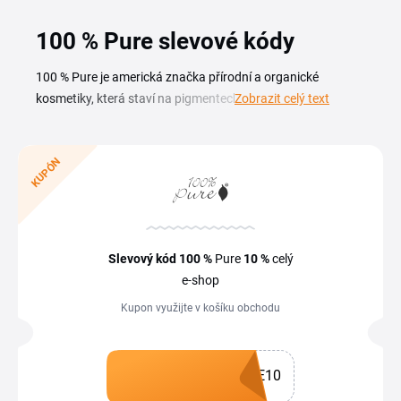
100 % Pure slevové kódy
100 % Pure je americká značka přírodní a organické
kosmetiky, která staví na pigmentech z ovoce, bylin a
Zobrazit celý text
zeleniny. Se slevovým kódem 100 % Pure dostaneš pleťovou
péči, fruit-pigmented makeup i vlasovou kosmetiku za nižší
cenu. Aktuální slevy 100 % Pure a kupóny najdeš v přehledu
KUPÓN
na této stránce. Značka vsází na veganské složení, cruelty-
free výrobu a obaly z recyklovatelných materiálů. Kromě
jednorázových kódů se vyplatí hlídat sezónní akce, Black
Friday, výprodej kolekcí i slevy na sety. Vyber slevový kupón
Slevový kód
100 %
Pure
10 %
celý
100 % Pure, který odpovídá tomu, co chceš pořídit, a vlož ho
e-shop
v košíku do pole pro kód.
Kupon využijte v košíku obchodu
E10