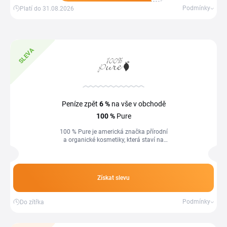
Získat kupón
Podmínky
Platí do 31.08.2026
SLEVA
Peníze zpět
6 %
na vše v obchodě
100 %
Pure
100 % Pure je americká značka přírodní
a organické kosmetiky, která staví na
pigmentech z ovoce, bylin a zeleniny. Se
slevovým kódem 100 % Pure...
Získat slevu
Podmínky
Do zítřka