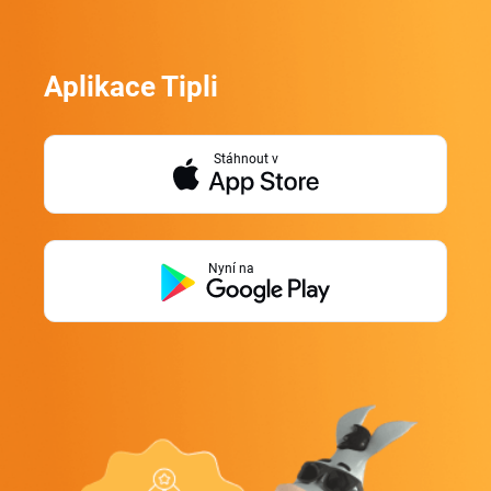
Aplikace Tipli
Stáhnout v
Nyní na