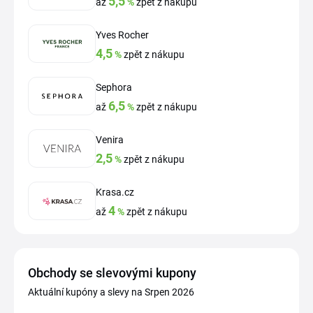
5,5
až
%
zpět z nákupu
Yves Rocher
4,5
%
zpět z nákupu
Sephora
6,5
až
%
zpět z nákupu
Venira
2,5
%
zpět z nákupu
Krasa.cz
4
až
%
zpět z nákupu
Obchody se slevovými kupony
Aktuální kupóny a slevy na Srpen 2026