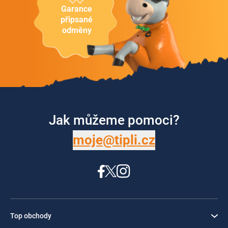
Garance
připsané
odměny
Jak můžeme pomoci?
moje@tipli.cz
Top obchody