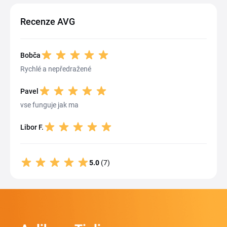
Recenze AVG
Bobča
Rychlé a nepředražené
Pavel
vse funguje jak ma
Libor F.
5.0
(7)