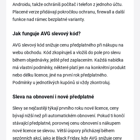
Androidu, takže ochráníš počítač i telefon z jednoho účtu.
Placené verze přidávají pokročilou ochranu, firewall a další
funkce nad rámec bezplatné varianty.
Jak funguje AVG slevový kód?
AVG slevový kód snižuje cenu předplatného při nákupu na
webu obchodu. Kód zkopíruješ a vložíš do pole pro slevu
během objednávky, ještě před zaplacením. Každá nabídka
má vlastní podmínky, některé platí jen na konkrétní produkt
nebo délku licence, jiné na první rok předplatného.
Podmínky u jednotlivých kupónů si vždy zkontroluj.
Sleva na obnovení i nové předplatné
Slevy se nejčastěji týkají prvního roku nové licence, ceny
bývají nižší než při automatickém obnovení. Pokud ti končí
stávající předplatné, porovnej cenu obnovení s nákupem
nové licence se slevou. Větší úspory přicházejí během
sezónních akcí, jako je Black Friday, kdy AVG snižuje ceny