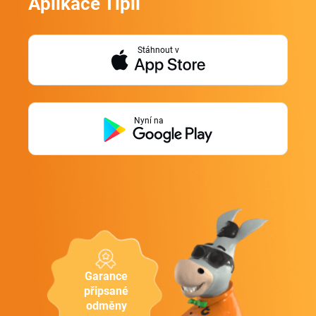
Aplikace Tipli
Stáhnout v
Nyní na
Garance
připsané
odměny