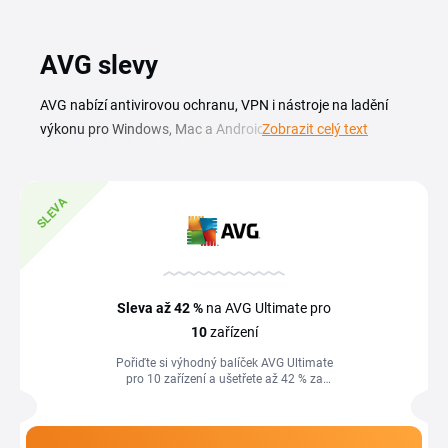
AVG slevy
AVG nabízí antivirovou ochranu, VPN i nástroje na ladění
výkonu pro Windows, Mac a Android, a s AVG slevovým
Zobrazit celý text
kódem pořídíš předplatné za výhodnější cenu. Najdeš tu
placené verze antiviru, šifrované připojení přes VPN i čištění
a zrychlení zařízení proti malwaru a zpomalení. Na této
SLEVA
stránce shromažďujeme aktuální AVG kupón a slevy na
ochranu počítače i mobilu. Stačí vybrat platnou nabídku,
projít k pokladně a snížit cenu ročního předplatného.
Přehled kódů průběžně doplňujeme, takže se vyplatí
Sleva
až 42 %
na AVG Ultimate pro
stránku sledovat před koncem platnosti aktuální licence.
10
zařízení
Pořiďte si výhodný balíček AVG Ultimate
pro 10 zařízení a ušetřete až 42 % za
první rok v obchodě AVG.