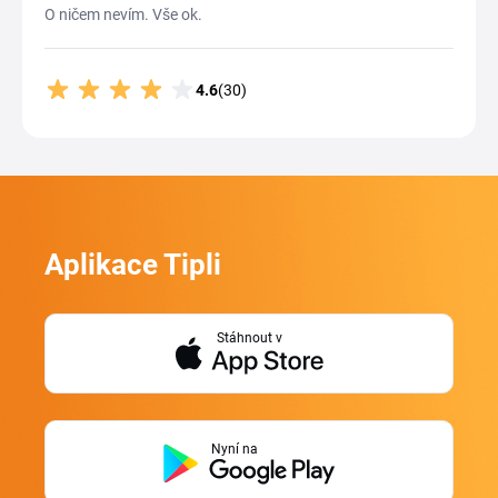
O ničem nevím. Vše ok.
4.6
(30)
Aplikace Tipli
Stáhnout v
Nyní na