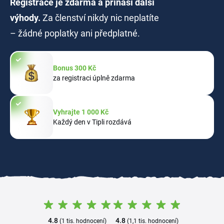
Registrace je zdarma a přináší další
výhody.
Za členství nikdy nic neplatíte
– žádné poplatky ani předplatné.
Bonus 300 Kč
za registraci úplně zdarma
Vyhrajte 1 000 Kč
Každý den v Tipli rozdává
4.8
4.8
(1 tis. hodnocení)
(1,1 tis. hodnocení)