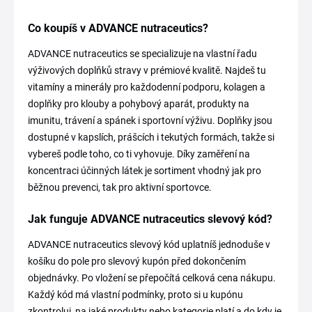
Co koupíš v ADVANCE nutraceutics?
ADVANCE nutraceutics se specializuje na vlastní řadu
výživových doplňků stravy v prémiové kvalitě. Najdeš tu
vitamíny a minerály pro každodenní podporu, kolagen a
doplňky pro klouby a pohybový aparát, produkty na
imunitu, trávení a spánek i sportovní výživu. Doplňky jsou
dostupné v kapslích, prášcích i tekutých formách, takže si
vybereš podle toho, co ti vyhovuje. Díky zaměření na
koncentraci účinných látek je sortiment vhodný jak pro
běžnou prevenci, tak pro aktivní sportovce.
Jak funguje ADVANCE nutraceutics slevový kód?
ADVANCE nutraceutics slevový kód uplatníš jednoduše v
košíku do pole pro slevový kupón před dokončením
objednávky. Po vložení se přepočítá celková cena nákupu.
Každý kód má vlastní podmínky, proto si u kupónu
zkontroluj, na jaké produkty nebo kategorie platí a do kdy je