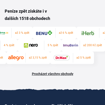
Peníze zpět získáte i v
dalších 1518 obchodech
až 3 % zpět
až 6 % zpět
a
4 % zpět
5 % zpět
až 200 Kč zpět
pět
až 3,15 % zpět
až 5 % zpět
Procházet všechny obchody