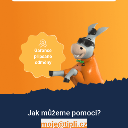
Garance
připsané
odměny
Jak můžeme pomoci?
moje@tipli.cz