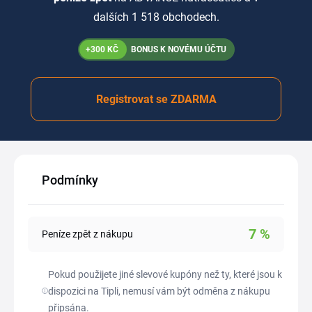
dalších 1 518 obchodech.
+300 KČ
BONUS K NOVÉMU ÚČTU
Registrovat se ZDARMA
Podmínky
7
%
Peníze zpět z nákupu
Pokud použijete jiné slevové kupóny než ty, které jsou k
dispozici na Tipli, nemusí vám být odměna z nákupu
připsána.