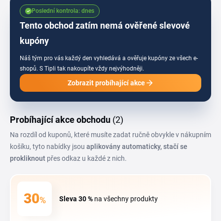
před každým nákupem, ať ti neuteče žádná výhodná nabídka na doplňky,
Poslední kontrola: dnes
které právě potřebuješ.
Tento obchod zatím nemá ověřené slevové
kupóny
Náš tým pro vás každý den vyhledává a ověřuje kupóny ze všech e-
shopů.
S Tipli tak nakoupíte vždy nejvýhodněji.
Zobrazit probíhající akce
Probíhající akce obchodu
(2)
Na rozdíl od kuponů, které musíte zadat ručně obvykle v nákupním
košíku, tyto nabídky jsou
aplikovány automaticky, stačí se
prokliknout
přes odkaz u každé z nich.
30
%
Sleva
30 %
na všechny produkty