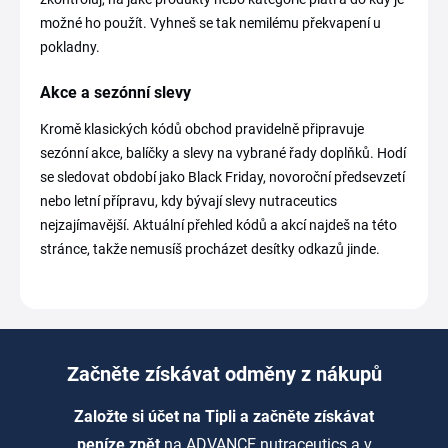
možné ho použít. Vyhneš se tak nemilému překvapení u
pokladny.
Akce a sezónní slevy
Kromě klasických kódů obchod pravidelně připravuje
sezónní akce, balíčky a slevy na vybrané řady doplňků. Hodí
se sledovat období jako Black Friday, novoroční předsevzetí
nebo letní přípravu, kdy bývají slevy nutraceutics
nejzajímavější. Aktuální přehled kódů a akcí najdeš na této
stránce, takže nemusíš procházet desítky odkazů jinde.
Začněte získávat odměny z nákupů
Založte si účet na Tipli a začněte získávat
peníze zpět
na ADVANCE nutraceutics a v