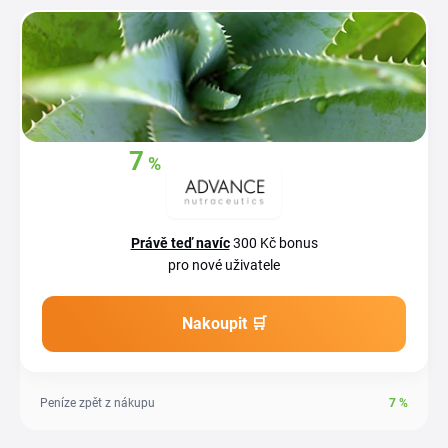
7
%
Získejte zpět
z
vašich nákupů
Právě teď navíc
300 Kč bonus
pro nové uživatele
Nakoupit 🛒
Peníze zpět z nákupu
7
%