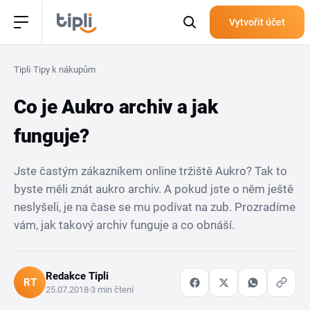
Vytvořit účet
Tipli
›
Tipy k nákupům
Co je Aukro archiv a jak
funguje?
Jste častým zákazníkem online tržiště Aukro? Tak to
byste měli znát aukro archiv. A pokud jste o něm ještě
neslyšeli, je na čase se mu podívat na zub. Prozradíme
vám, jak takový archiv funguje a co obnáší.
Redakce Tipli
RT
25.07.2018
3 min čtení