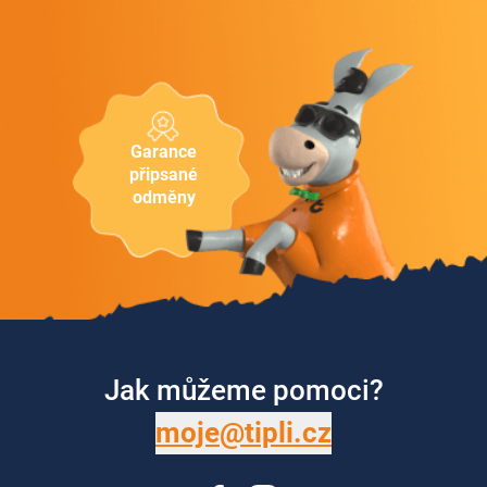
Garance
připsané
odměny
Jak můžeme pomoci?
moje@tipli.cz