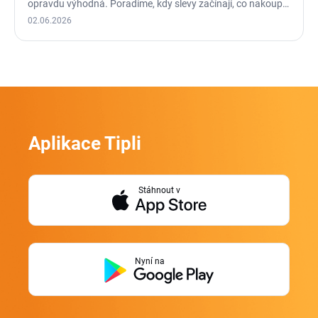
opravdu výhodná. Poradíme, kdy slevy začínají, co nakoupit
a…
02.06.2026
Aplikace Tipli
Stáhnout v
Nyní na