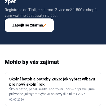
zpět
Registrace do Tipli je zdarma. Z více než 1 500 e-shopů
vám vrátíme část útraty na účet.
Zapojit se zdarma
Mohlo by vás zajímat
Školní batoh a potřeby 2026: jak vybrat výbavu
pro nový školní rok
Školní batoh, penál, sešity i sportovní úbor — připravili jsme
průvodce, jak vybrat výbavu na nový školní rok 2026…
02.07.2026