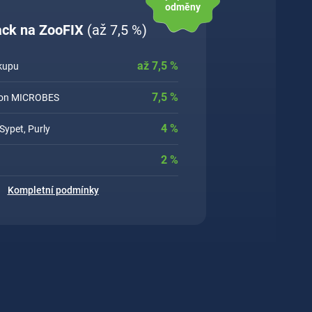
odměny
back na ZooFIX
(až 7,5 %)
až
7,5
%
ákupu
7,5
%
sion MICROBES
4
%
Sypet, Purly
2
%
Kompletní podmínky