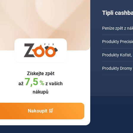
Tipli cash
Peníze zpět z n
Produkty Preci
Produkty Kořist, 
Produkty Dromy
Získejte zpět
7,5
%
až
z vašich
nákupů
Nakoupit 🛒