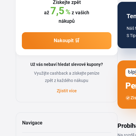
Získejte zpět
7,5
%
až
z vašich
Ten
nákupů
Náš 
S Tip
Nakoupit 🛒
Už vás nebaví hledat slevové kupony?
Využijte cashback a získejte peníze
zpět z každého nákupu
Pe
Zjistit více
Zí
Navigace
Probíh
Na rozdíl