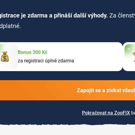
istrace je zdarma a přináší další výhody.
Za členst
dplatné.
Bonus 300 Kč
za registraci úplně zdarma
Zapojit se a získat vše
Pokračovat na ZooFIX
be