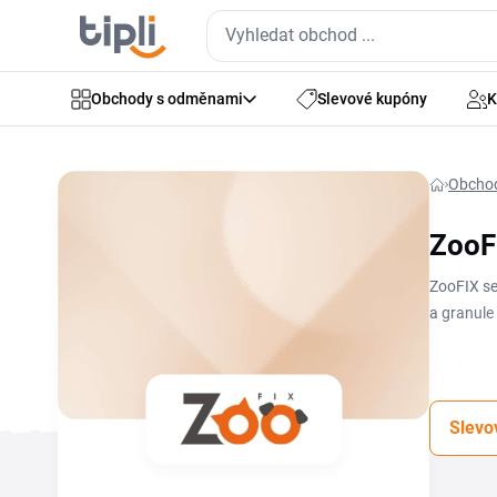
Obchody s odměnami
Slevové kupóny
K
Obcho
ZooF
ZooFIX se
a granule 
cenu. Akt
slevový k
nakoupit 
Slevo