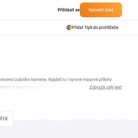
Přihlásit se
Vytvořit účet
Přidat Tipli do prohlížeče
a prevenci zubního kamene. Najdeš tu i syrové masové přílohy
levovým kupónem pořídíš tuhle péči o zvířata za příznivější
Zobrazit celý text
bídku, která se hodí k tvému nákupu, a pokud je u ní
cího psa, nebo doplňky pro koně, ZooFIX sleva ti pomůže
oFIX