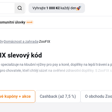
Vyhrajte
1 000 Kč
každý den
omunitní úlovky
nové
dy
Domácnost a zahrada
ZooFIX
IX slevový kód
 specializuje na kloubní výživy pro psy a koně, doplňky na lepší trávení 
pro chovatele, kteří chtějí sázet na ověřené zdravotní doplňky. S ZooFIX s
uální slevy a akce ZooFIX máš pohromadě na této stránce. Stačí vybrat na
ód, zkopírovat ho a uplatnit v košíku. Ať řešíš kloubní výživu pro stárnou
výhodněji.
vé kupóny + akce
Cashback (až 7,5 %)
O obchodu Zo