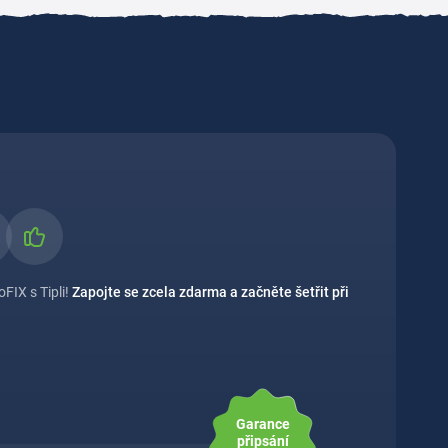
FIX s Tipli!
Zapojte se zcela zdarma a začněte šetřit při
Garance
připsání