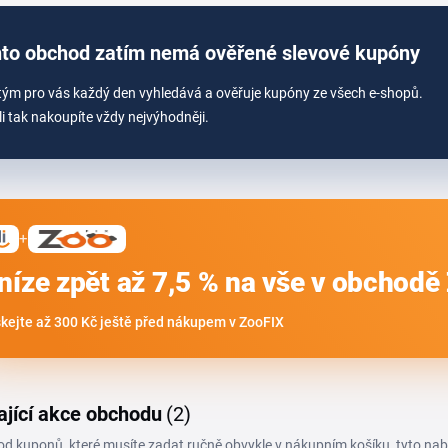
to obchod zatím nemá ověřené slevové kupóny
tým pro vás každý den vyhledává a ověřuje kupóny ze všech e-shopů.
li tak nakoupíte vždy nejvýhodněji.
+
níze zpět až 7,5 % na vše v obchodě
skejte až 300 Kč ještě před nákupem v ZooFIX
ající akce obchodu
(2)
 od kuponů, které musíte zadat ručně obvykle v nákupním košíku, tyto na