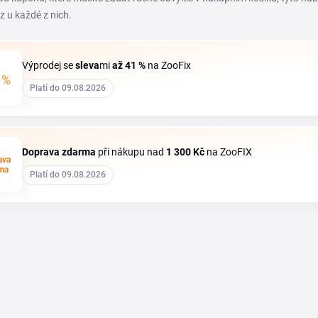
z u každé z nich.
Výprodej se
sleva
mi
až 41 %
na ZooFix
1
%
Platí do 09.08.2026
Doprava zdarma
při nákupu nad
1
300 Kč
na ZooFIX
ava
ma
Platí do 09.08.2026