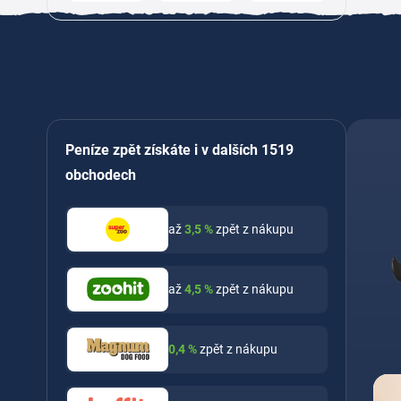
Peníze zpět získáte i v dalších 1519
obchodech
až
3,5
%
zpět z nákupu
až
4,5
%
zpět z nákupu
0,4
%
zpět z nákupu