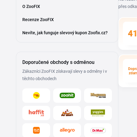
O ZooFIX
přes odka
Recenze ZooFIX
4
Nevíte, jak funguje slevový kupon Zoofix.cz?
Doporučené obchody s odměnou
Dopr
Zákazníci ZooFIX získavají slevy a odměny i v
zdar
těchto obchodech