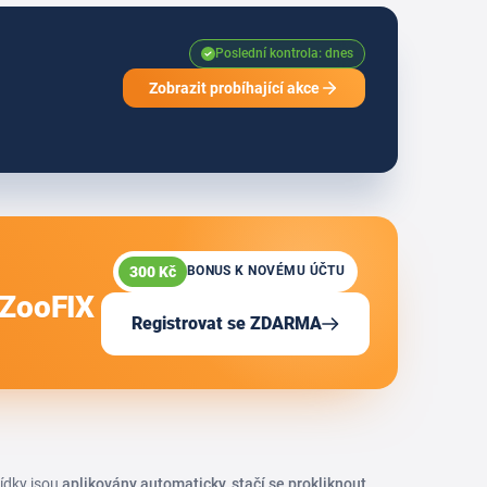
Poslední kontrola: dnes
Zobrazit probíhající akce
300 Kč
BONUS K NOVÉMU ÚČTU
 ZooFIX
Registrovat se ZDARMA
bídky jsou
aplikovány automaticky, stačí se prokliknout