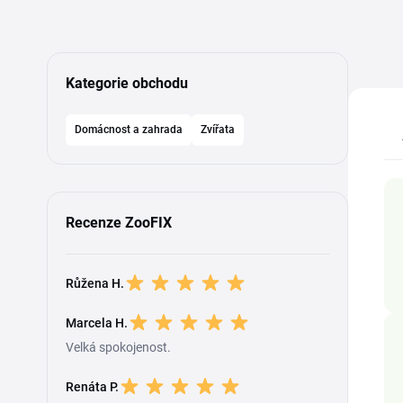
Kategorie obchodu
Domácnost a zahrada
Zvířata
Recenze ZooFIX
Růžena H.
Marcela H.
Velká spokojenost.
Renáta P.