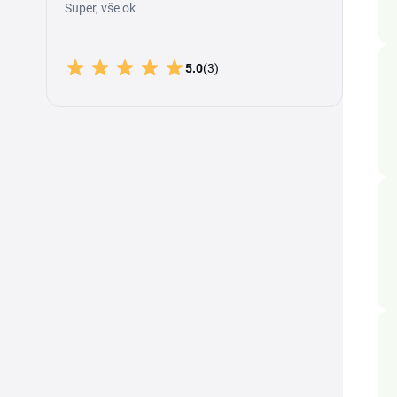
Super, vše ok
5.0
(3)