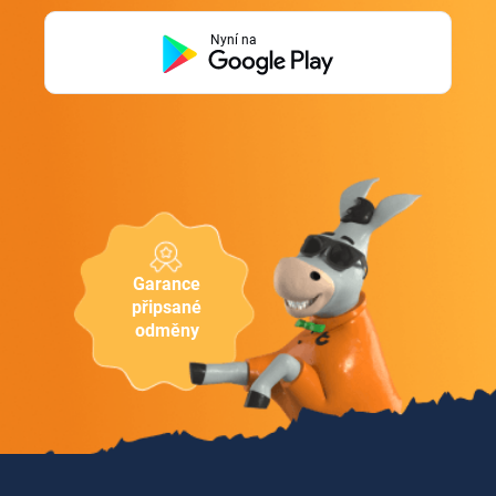
Nyní na
Garance
připsané
odměny