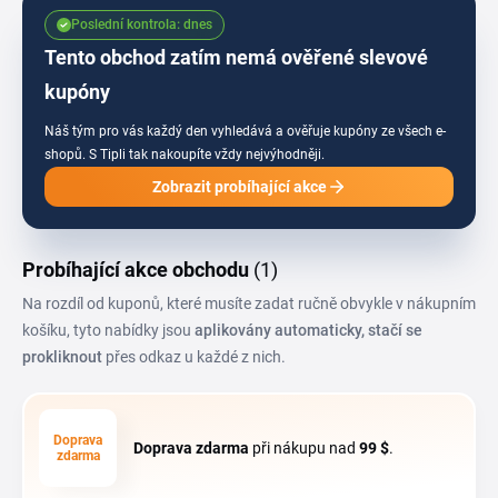
Poslední kontrola: dnes
Tento obchod zatím nemá ověřené slevové
kupóny
Náš tým pro vás každý den vyhledává a ověřuje kupóny ze všech e-
shopů.
S Tipli tak nakoupíte vždy nejvýhodněji.
Zobrazit probíhající akce
Probíhající akce obchodu
(1)
Na rozdíl od kuponů, které musíte zadat ručně obvykle v nákupním
košíku, tyto nabídky jsou
aplikovány automaticky, stačí se
prokliknout
přes odkaz u každé z nich.
Doprava
Doprava zdarma
při nákupu nad
99 $
.
zdarma