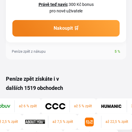
Právě teď navíc
300 Kč bonus
pro nové uživatele
Nakoupit 🛒
Peníze zpět z nákupu
5
%
Peníze zpět získáte i v
dalších 1519 obchodech
až 6 % zpět
až 5 % zpět
ž 2,5 % zpět
až 7,5 % zpět
až 22,5 % zpět