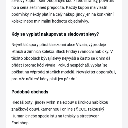
slevový kupón. Sem zkopíruješ kód z této stránky, potvrdíš
ho a cena se ti hned přepočítá. Každý kupón má vlastní
podmínky, někdy platí na celý nákup, jindy jen na konkrétní
kolekci nebo minimální hodnotu objednávky.
Kdy se vyplatí nakupovat a sledovat slevy?
Největší úspory přináší sezonní akce Vivaia, výprodeje
letních a zimních kolekcí, Black Friday i vánoční nabídky. V
těchto obdobích bývají slevy nejvyšší a často se k nim dá
přidat i promo kód Vivaia. Pokud nespěcháš, vyplatí se
počkat na výprodej starších modelů. Newsletter doporučuji,
protože některé kódy platí jen pár dní.
Podobné obchody
Hledáš boty i jinde? Mrkni na eObuv s širokou nabídkou
značkové obuvi, kamennou i online síť CCC, rakouský
Humanic nebo specialistu na tenisky a streetwear
Footshop .