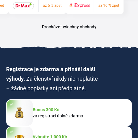
pět
až 5 % zpět
až 10 % zpět
Procházet všechny obchody
Registrace je zdarma a přináší další
výhody.
Za členství nikdy nic neplatíte
– žádné poplatky ani předplatné.
Bonus 300 Kč
za registraci úplně zdarma
Vyhrajte 1 000 Kč