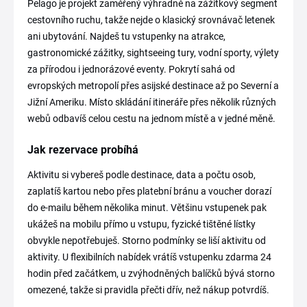
Pelago je projekt zaměřený výhradně na zážitkový segment
cestovního ruchu, takže nejde o klasický srovnávač letenek
ani ubytování. Najdeš tu vstupenky na atrakce,
gastronomické zážitky, sightseeing tury, vodní sporty, výlety
za přírodou i jednorázové eventy. Pokrytí sahá od
evropských metropolí přes asijské destinace až po Severní a
Jižní Ameriku. Místo skládání itineráře přes několik různých
webů odbavíš celou cestu na jednom místě a v jedné měně.
Jak rezervace probíhá
Aktivitu si vybereš podle destinace, data a počtu osob,
zaplatíš kartou nebo přes platební bránu a voucher dorazí
do e-mailu během několika minut. Většinu vstupenek pak
ukážeš na mobilu přímo u vstupu, fyzické tištěné lístky
obvykle nepotřebuješ. Storno podmínky se liší aktivitu od
aktivity. U flexibilních nabídek vrátíš vstupenku zdarma 24
hodin před začátkem, u zvýhodněných balíčků bývá storno
omezené, takže si pravidla přečti dřív, než nákup potvrdíš.