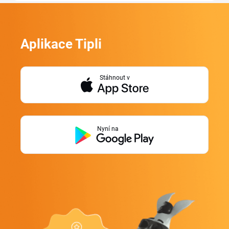
Aplikace Tipli
Stáhnout v
Nyní na