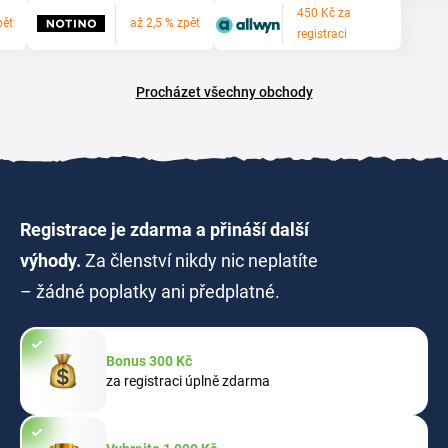
450 Kč za
pět
až 2,5 % zpět
registraci
Procházet všechny obchody
Registrace je zdarma a přináší další
výhody.
Za členství nikdy nic neplatíte
– žádné poplatky ani předplatné.
Bonus 300 Kč
za registraci úplně zdarma