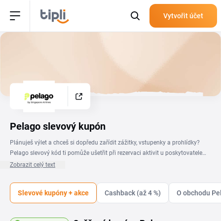
Vytvořit účet
Pelago slevový kupón
Plánuješ výlet a chceš si dopředu zařídit zážitky, vstupenky a prohlídky?
Pelago slevový kód ti pomůže ušetřit při rezervaci aktivit u poskytovatele
provozovaného leteckou společností Singapore Airlines. Na této stránce ti
Zobrazit celý text
shrnujeme, kdy se kupóny objevují, jaké podmínky obvykle platí a do jakého
pole v košíku kód vložíš. Pelago zprostředkovává rezervaci turistických
Slevové kupóny + akce
Cashback (až 4 %)
O obchodu Pe
aktivit, vstupenek na atrakce a celodenních prohlídek měst po celém světě.
V nabídce jsou tematické tury, sightseeing okruhy i jednorázové vstupenky
na události. Se slevovým kódem Pelago zaplatíš za stejný program méně,