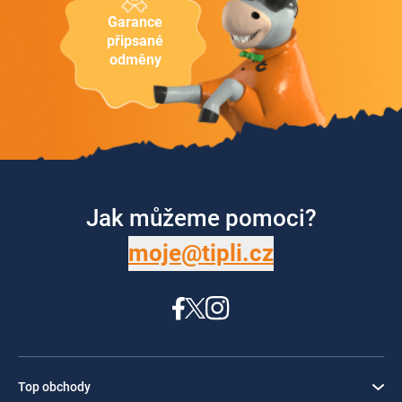
Garance
připsané
odměny
Jak můžeme pomoci?
moje@tipli.cz
Top obchody