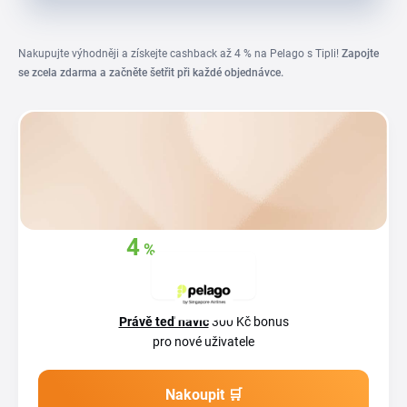
Nakupujte výhodněji a získejte cashback až 4 % na Pelago s Tipli!
Zapojte
se zcela zdarma a začněte šetřit při každé objednávce.
4
%
Získejte zpět
až
z
vašich nákupů
Právě teď navíc
300 Kč bonus
pro nové uživatele
Nakoupit 🛒