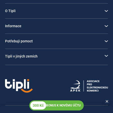
O Tipli
Informace
Potřebuji pomoct
Tipli v jiných zemích
300 Kč
BONUS K NOVÉMU ÚČTU