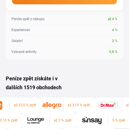
Peníze zpět z nákupu
až
4
%
Experiences
4
%
Ostatní
2
%
Vybrané aktivity
0,8
%
Peníze zpět získáte i v
dalších 1519 obchodech
až 22,5 % zpět
až 3,15 % zpět
a
ž 10 % zpět
až 3 % zpět
5 % zpět