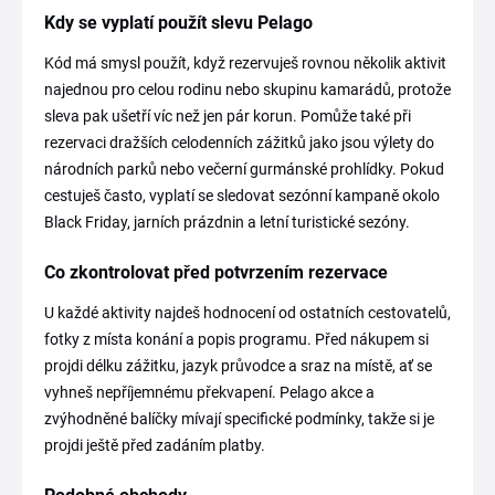
Kdy se vyplatí použít slevu Pelago
Kód má smysl použít, když rezervuješ rovnou několik aktivit
najednou pro celou rodinu nebo skupinu kamarádů, protože
sleva pak ušetří víc než jen pár korun. Pomůže také při
rezervaci dražších celodenních zážitků jako jsou výlety do
národních parků nebo večerní gurmánské prohlídky. Pokud
cestuješ často, vyplatí se sledovat sezónní kampaně okolo
Black Friday, jarních prázdnin a letní turistické sezóny.
Co zkontrolovat před potvrzením rezervace
U každé aktivity najdeš hodnocení od ostatních cestovatelů,
fotky z místa konání a popis programu. Před nákupem si
projdi délku zážitku, jazyk průvodce a sraz na místě, ať se
vyhneš nepříjemnému překvapení. Pelago akce a
zvýhodněné balíčky mívají specifické podmínky, takže si je
projdi ještě před zadáním platby.