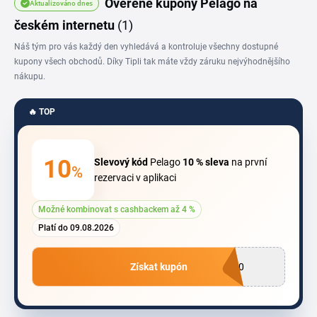
Ověřené kupóny Pelago na
Aktualizováno dnes
než kolik vidíš v běžném ceníku.
českém internetu
(1)
Náš tým pro vás každý den vyhledává a kontroluje všechny dostupné
kupony všech obchodů. Díky Tipli tak máte vždy záruku nejvýhodnějšího
nákupu.
🔥 TOP
10
Slevový kód
Pelago
10 %
sleva
na první
%
rezervaci v aplikaci
Možné kombinovat s cashbackem až 4 %
Platí do 09.08.2026
Získat kupón
P10