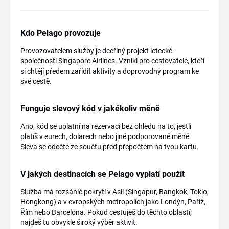
Kdo Pelago provozuje
Provozovatelem služby je dceřiný projekt letecké
společnosti Singapore Airlines. Vznikl pro cestovatele, kteří
si chtějí předem zařídit aktivity a doprovodný program ke
své cestě.
Funguje slevový kód v jakékoliv měně
Ano, kód se uplatní na rezervaci bez ohledu na to, jestli
platíš v eurech, dolarech nebo jiné podporované měně.
Sleva se odečte ze součtu před přepočtem na tvou kartu.
V jakých destinacích se Pelago vyplatí použít
Služba má rozsáhlé pokrytí v Asii (Singapur, Bangkok, Tokio,
Hongkong) a v evropských metropolích jako Londýn, Paříž,
Řím nebo Barcelona. Pokud cestuješ do těchto oblastí,
najdeš tu obvykle široký výběr aktivit.