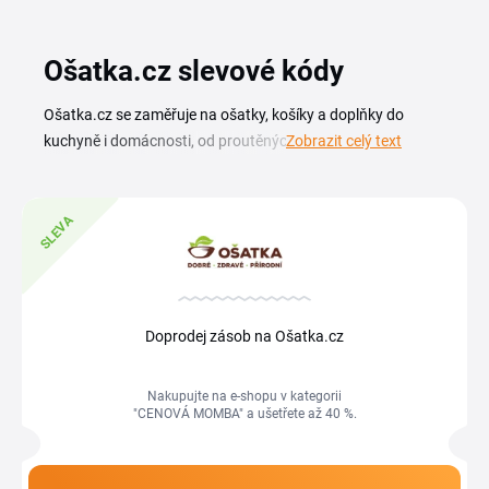
Ošatka.cz slevové kódy
Ošatka.cz se zaměřuje na ošatky, košíky a doplňky do
kuchyně i domácnosti, od proutěných ošatek na pečivo přes
Zobrazit celý text
ratanové košíky na ovoce po úložné koše do obývacího
pokoje. S Ošatka.cz slevovým kódem pořídíš tyto kousky
pro svůj domov za nižší cenu a nemusíš čekat na sezónní
SLEVA
výprodeje. Na této stránce najdeš aktuální Ošatka.cz
slevový kupón, promo kódy a tipy, jak při nákupu ušetřit.
Sleva na Ošatka.cz se uplatní jednoduše. Zkopíruj kód a
vlož ho v košíku do pole „Slevový kód". Sleduj stránku, ať ti
Doprodej zásob na Ošatka.cz
žádná akce neuteče.
Nakupujte na e-shopu v kategorii
"CENOVÁ MOMBA" a ušetřete až 40 %.