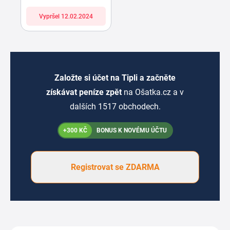
Vypršel 12.02.2024
Založte si účet na Tipli a začněte
získávat peníze zpět
na Ošatka.cz a v
dalších 1517 obchodech.
+300 KČ
BONUS K NOVÉMU ÚČTU
Registrovat se ZDARMA