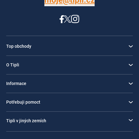
moje@tipli.cz
Top obchody
O Tipli
Informace
Potřebuji pomoct
Tipli v jiných zemích