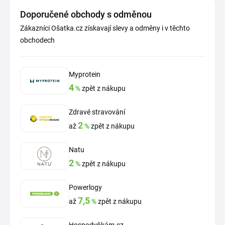
Doporučené obchody s odměnou
Zákazníci Ošatka.cz získavají slevy a odměny i v těchto
obchodech
Myprotein
4
%
zpět z nákupu
Zdravé stravování
2
až
%
zpět z nákupu
Natu
2
%
zpět z nákupu
Powerlogy
7,5
až
%
zpět z nákupu