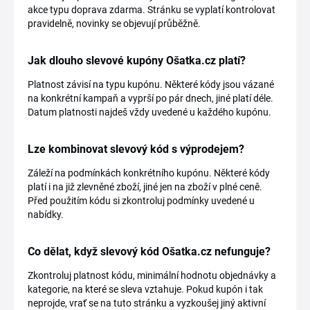
akce typu doprava zdarma. Stránku se vyplatí kontrolovat
pravidelně, novinky se objevují průběžně.
Jak dlouho slevové kupóny Ošatka.cz platí?
Platnost závisí na typu kupónu. Některé kódy jsou vázané
na konkrétní kampaň a vyprší po pár dnech, jiné platí déle.
Datum platnosti najdeš vždy uvedené u každého kupónu.
Lze kombinovat slevový kód s výprodejem?
Záleží na podmínkách konkrétního kupónu. Některé kódy
platí i na již zlevněné zboží, jiné jen na zboží v plné ceně.
Před použitím kódu si zkontroluj podmínky uvedené u
nabídky.
Co dělat, když slevový kód Ošatka.cz nefunguje?
Zkontroluj platnost kódu, minimální hodnotu objednávky a
kategorie, na které se sleva vztahuje. Pokud kupón i tak
neprojde, vrať se na tuto stránku a vyzkoušej jiný aktivní