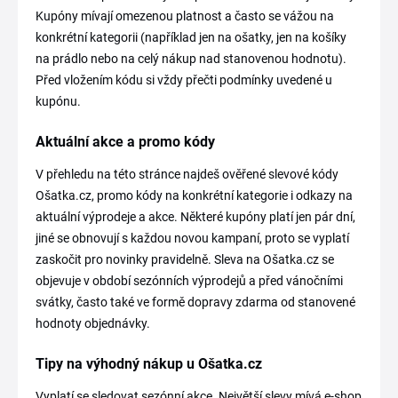
Kupóny mívají omezenou platnost a často se vážou na
konkrétní kategorii (například jen na ošatky, jen na košíky
na prádlo nebo na celý nákup nad stanovenou hodnotu).
Před vložením kódu si vždy přečti podmínky uvedené u
kupónu.
Aktuální akce a promo kódy
V přehledu na této stránce najdeš ověřené slevové kódy
Ošatka.cz, promo kódy na konkrétní kategorie i odkazy na
aktuální výprodeje a akce. Některé kupóny platí jen pár dní,
jiné se obnovují s každou novou kampaní, proto se vyplatí
zaskočit pro novinky pravidelně. Sleva na Ošatka.cz se
objevuje v období sezónních výprodejů a před vánočními
svátky, často také ve formě dopravy zdarma od stanovené
hodnoty objednávky.
Tipy na výhodný nákup u Ošatka.cz
Vyplatí se sledovat sezónní akce. Největší slevy mívá e-shop