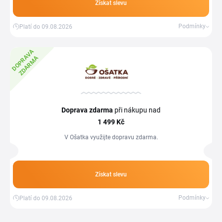
Získat slevu
Podmínky
Platí do 09.08.2026
D
O
P
R
A
V
A
Z
D
A
R
M
A
Doprava zdarma
při nákupu nad
1
499 Kč
V Ošatka využijte dopravu zdarma.
Získat slevu
Podmínky
Platí do 09.08.2026