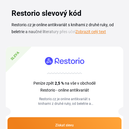
Restorio slevový kód
Restorio.cz je online antikvariát s knihami z druhé ruky, od
beletrie a naučné literatury přes učebnice a slovníky až po
Zobrazit celý text
dětské knihy a komiksy. Slevový kód Restorio ti pomůže
snížit cenu objednávky a pořídit tituly, které sháníš do
knihovny i k běžné četbě, ještě levněji. Aktuální přehled
SLEVA
kupónů a slevových kódů najdeš na této stránce. Sleva se
uplatní vložením kódu do pole v košíku, stačí ho zkopírovat
z přehledu a dokončit nákup přímo na restorio.cz. Na této
stránce najdeš všechno přehledně, včetně tipů, jak nakoupit
Peníze zpět
2,5 %
na vše v obchodě
antikvární knihy za výhodnější cenu.
Restorio - online antikvariát
Restorio.cz je online antikvariát s
knihami z druhé ruky, od beletrie a
naučné literatury přes učebnice a
slovníky až po dětské knihy a komiksy....
Získat slevu