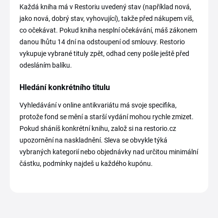
Každá kniha má v Restoriu uvedený stav (například nová,
jako nová, dobrý stav, vyhovující), takže před nákupem víš,
co očekávat. Pokud kniha nesplní očekávání, máš zákonem
danou lhůtu 14 dní na odstoupení od smlouvy. Restorio
vykupuje vybrané tituly zpět, odhad ceny pošle ještě před
odesláním balíku.
Hledání konkrétního titulu
Vyhledávání v online antikvariátu má svoje specifika,
protože fond se mění a starší vydání mohou rychle zmizet.
Pokud sháníš konkrétní knihu, založ si na restorio.cz
upozornění na naskladnění. Sleva se obvykle týká
vybraných kategorií nebo objednávky nad určitou minimální
částku, podmínky najdeš u každého kupónu.