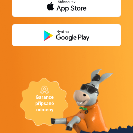
Stáhnout v
Nyní na
Garance
připsané
odměny