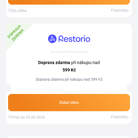
Podmínky
Do zítřka
D
O
P
R
A
V
A
Z
D
A
R
M
A
Doprava zdarma
při nákupu nad
599 Kč
Doprava zdarma při nákupu nad 599 Kč
Získat slevu
Podmínky
Platí do 09.08.2026