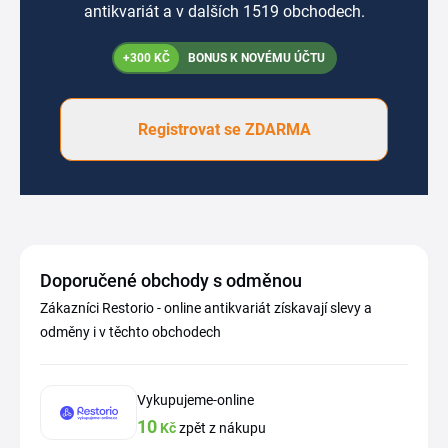
antikvariát a v dalších 1519 obchodech.
+300 KČ
BONUS K NOVÉMU ÚČTU
Registrovat se ZDARMA
Doporučené obchody s odměnou
Zákazníci Restorio - online antikvariát získavají slevy a
odměny i v těchto obchodech
Vykupujeme-online
10
Kč
zpět z nákupu