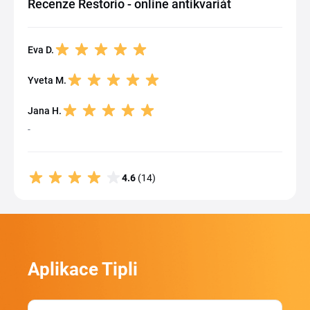
Recenze Restorio - online antikvariát
Eva D.
Yveta M.
Jana H.
-
4.6
(14)
Aplikace Tipli