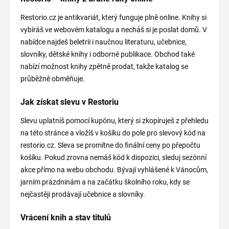
Restorio.cz je antikvariát, který funguje plně online. Knihy si
vybíráš ve webovém katalogu a necháš si je poslat domů. V
nabídce najdeš beletrii i naučnou literaturu, učebnice,
slovníky, dětské knihy i odborné publikace. Obchod také
nabízí možnost knihy zpětně prodat, takže katalog se
průběžně obměňuje.
Jak získat slevu v Restoriu
Slevu uplatníš pomocí kupónu, který si zkopíruješ z přehledu
na této stránce a vložíš v košíku do pole pro slevový kód na
restorio.cz. Sleva se promítne do finální ceny po přepočtu
košíku. Pokud zrovna nemáš kód k dispozici, sleduj sezónní
akce přímo na webu obchodu. Bývají vyhlášené k Vánocům,
jarním prázdninám a na začátku školního roku, kdy se
nejčastěji prodávají učebnice a slovníky.
Vrácení knih a stav titulů