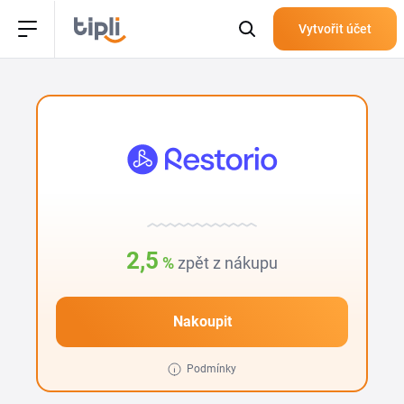
Vytvořit účet
2,5
%
zpět z nákupu
Nakoupit
Podmínky