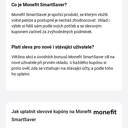
Co je Monefit SmartSaver?
Monefit SmartSaver je spořicí produkt, se kterým vložíš
volné peníze a postupně je necháš zhodnocovat. Vklad i
výběr si řídíš sám podle svých potřeb a se slevovým
kuponem začneš za zvýhodněných podmínek.
Platí sleva pro nové i stávající uživatele?
Většina akcí a úvodních bonusů Monefit SmartSaver cílí na
nové uživatele při prvním vkladu. U každého kupónu si
proto ověř, zda se vztahuje i na stávající účty, a podle toho
ho uplatni.
Jak uplatnit slevové kupóny na Monefit
SmartSaver