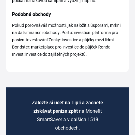
počkat na takovou kampaň a využít ji naplno.
Podobné obchody
Pokud porovnáváš možnosti, jak naložit s úsporami, mrkni i
na další finanční obchody: Portu: investiční platforma pro
pasivní investování Zonky: investice a půjčky mezi lidmi
Bondster: marketplace pro investice do půjček Ronda
Invest: investice do zajištěných projektů.
Založte si účet na Tipli a začněte
získávat peníze zpět
na Monefit
SmartSaver a v dalších 1519
obchodech.