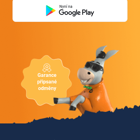
Nyní na
Garance
připsané
odměny