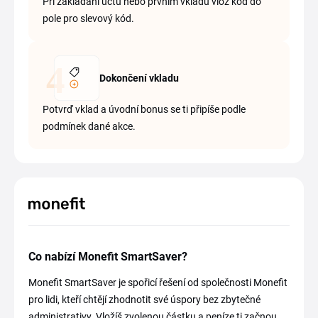
Při zakládání účtu nebo prvním vkladu vlož kód do
pole pro slevový kód.
Dokončení vkladu
Potvrď vklad a úvodní bonus se ti připíše podle
podmínek dané akce.
Co nabízí Monefit SmartSaver?
Monefit SmartSaver je spořicí řešení od společnosti Monefit
pro lidi, kteří chtějí zhodnotit své úspory bez zbytečné
administrativy. Vložíš zvolenou částku a peníze ti začnou