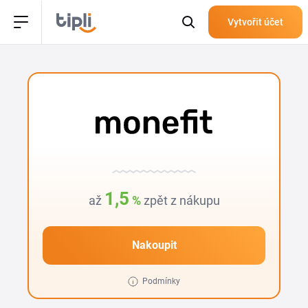
Vytvořit účet
1,5
až
%
zpět z nákupu
Nakoupit
Podmínky