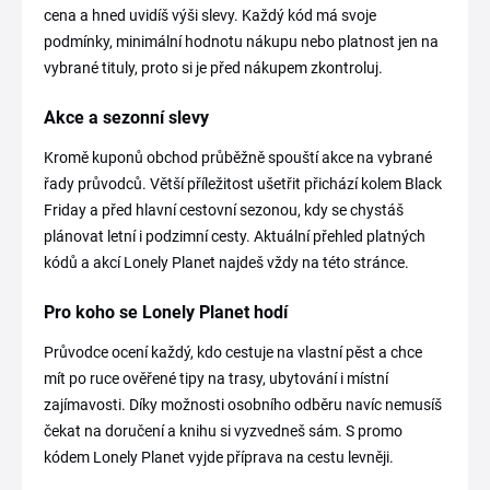
cena a hned uvidíš výši slevy. Každý kód má svoje
podmínky, minimální hodnotu nákupu nebo platnost jen na
vybrané tituly, proto si je před nákupem zkontroluj.
Akce a sezonní slevy
Kromě kuponů obchod průběžně spouští akce na vybrané
řady průvodců. Větší příležitost ušetřit přichází kolem Black
Friday a před hlavní cestovní sezonou, kdy se chystáš
plánovat letní i podzimní cesty. Aktuální přehled platných
kódů a akcí Lonely Planet najdeš vždy na této stránce.
Pro koho se Lonely Planet hodí
Průvodce ocení každý, kdo cestuje na vlastní pěst a chce
mít po ruce ověřené tipy na trasy, ubytování i místní
zajímavosti. Díky možnosti osobního odběru navíc nemusíš
čekat na doručení a knihu si vyzvedneš sám. S promo
kódem Lonely Planet vyjde příprava na cestu levněji.