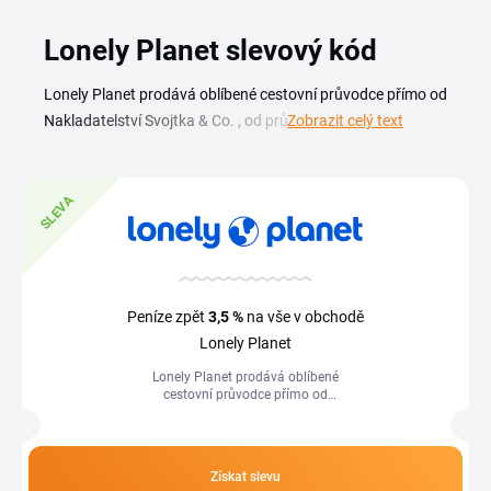
Lonely Planet slevový kód
Lonely Planet prodává oblíbené cestovní průvodce přímo od
Nakladatelství Svojtka & Co. , od průvodců po konkrétních
Zobrazit celý text
zemích a městech až po tematické tituly pro plánování cest.
S Lonely Planet slevovým kódem pořídíš svého průvodce na
další dobrodružství za výhodnější cenu. Většina titulů je
SLEVA
skladem a u objednávky můžeš využít i osobní odběr.
Aktuální slevový kupón Lonely Planet i probíhající akce
najdeš v přehledu na této stránce. Stačí vybrat platný kód,
zkopírovat ho a vložit při objednávce, a hned vidíš, kolik na
Peníze zpět
3,5 %
na vše v obchodě
nákupu cestovních průvodců ušetříš.
Lonely Planet
Lonely Planet prodává oblíbené
cestovní průvodce přímo od
Nakladatelství Svojtka & Co. , od
průvodců po konkrétních zemích a
městech až po...
Získat slevu