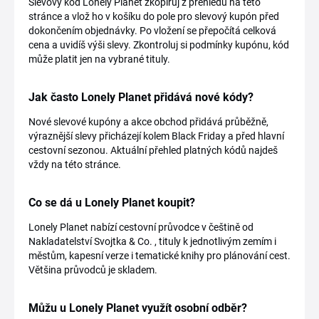
Slevový kód Lonely Planet zkopíruj z přehledu na této
stránce a vlož ho v košíku do pole pro slevový kupón před
dokončením objednávky. Po vložení se přepočítá celková
cena a uvidíš výši slevy. Zkontroluj si podmínky kupónu, kód
může platit jen na vybrané tituly.
Jak často Lonely Planet přidává nové kódy?
Nové slevové kupóny a akce obchod přidává průběžně,
výraznější slevy přicházejí kolem Black Friday a před hlavní
cestovní sezonou. Aktuální přehled platných kódů najdeš
vždy na této stránce.
Co se dá u Lonely Planet koupit?
Lonely Planet nabízí cestovní průvodce v češtině od
Nakladatelství Svojtka & Co. , tituly k jednotlivým zemím i
městům, kapesní verze i tematické knihy pro plánování cest.
Většina průvodců je skladem.
Můžu u Lonely Planet využít osobní odběr?