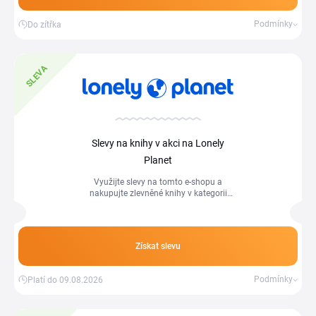
Podmínky
Do zítřka
SLEVA
Slevy na knihy v akci na Lonely
Planet
Využijte slevy na tomto e-shopu a
nakupujte zlevněné knihy v kategorii
akci.
Získat slevu
Podmínky
Platí do 09.08.2026