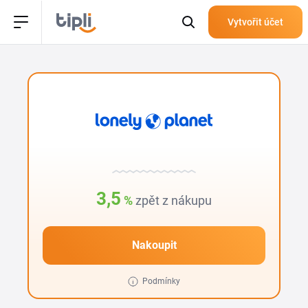
Vytvořit účet
3,5
%
zpět z nákupu
Nakoupit
Podmínky