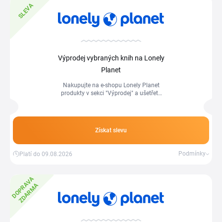
SLEVA
Výprodej vybraných knih na Lonely
Planet
Nakupujte na e-shopu Lonely Planet
produkty v sekci "Výprodej" a ušetřete
při každém nákupu.
Získat slevu
Podmínky
Platí do 09.08.2026
D
O
P
R
A
V
A
Z
D
A
R
M
A