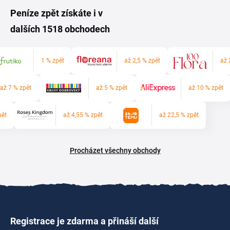
Peníze zpět získáte i v
dalších 1518 obchodech
1 % zpět
až 2,5 % zpět
až 
až 7 % zpět
až 5 % zpět
až 10 % zpět
pět
až 4,55 % zpět
až 22,5 % zpět
Procházet všechny obchody
Registrace je zdarma a přináší další