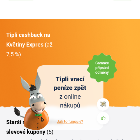
Tipli cashback na
Květiny Expres
(až
7,5 %)
Garance
připsání
odměny
Tipli vrací
peníze zpět
z online
nákupů
Starší nebo neověřené
Jak to funguje?
slevové kupóny
(5)