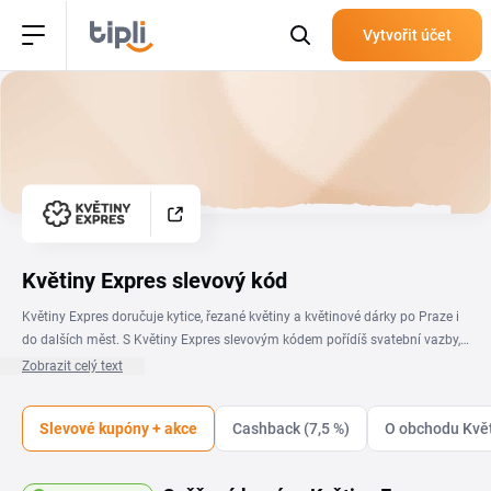
Vytvořit účet
Květiny Expres slevový kód
Květiny Expres doručuje kytice, řezané květiny a květinové dárky po Praze i
do dalších měst. S Květiny Expres slevovým kódem pořídíš svatební vazby,
narozeninové kytice i sezonní aranžmá za výhodnější cenu. Aktuální
Zobrazit celý text
přehled kódů a akcí najdeš na této stránce. Ať potřebuješ rychlé doručení
květin v Praze, nebo plánuješ dárek na dálku, ověřené kupóny ti pomohou
Slevové kupóny + akce
Cashback (7,5 %)
O obchodu Květ
ušetřit při každé objednávce. Stačí vybrat platný kód, zkopírovat ho a
uplatnit v košíku ještě před dokončením nákupu.