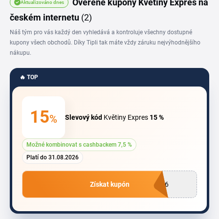
Ověřené kupóny Květiny Expres na
Aktualizováno dnes
českém internetu
(2)
Náš tým pro vás každý den vyhledává a kontroluje všechny dostupné
kupony všech obchodů. Díky Tipli tak máte vždy záruku nejvýhodnějšího
nákupu.
🔥 TOP
15
%
Slevový kód
Květiny Expres
15 %
Možné kombinovat s cashbackem 7,5 %
Platí do 31.08.2026
Získat kupón
O26