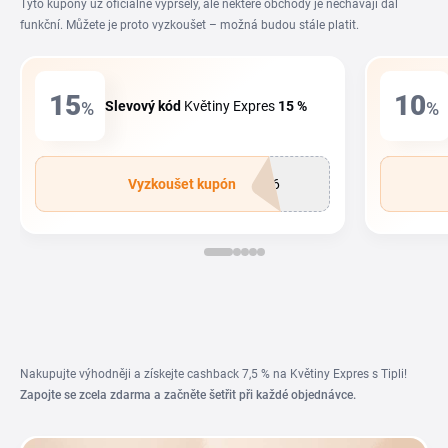
Tyto kupony už oficiálně vypršely, ale některé obchody je nechávají dál
funkční. Můžete je proto vyzkoušet – možná budou stále platit.
15
10
%
Slevový kód
Květiny Expres
15 %
%
Vyzkoušet kupón
K26
Nakupujte výhodněji a získejte cashback 7,5 % na Květiny Expres s Tipli!
Zapojte se zcela zdarma a začněte šetřit při každé objednávce.