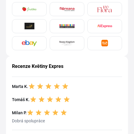
Recenze Květiny Expres
Marta K.
Tomáš K.
Milan P.
Dobrá spolupráce