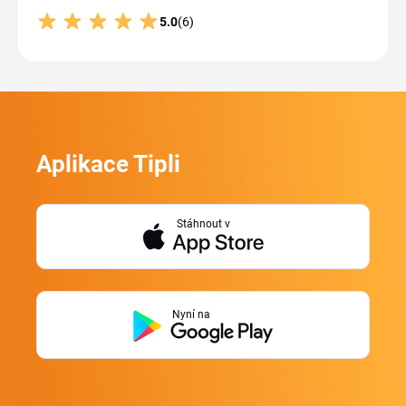
5.0
(6)
Aplikace Tipli
Stáhnout v
Nyní na