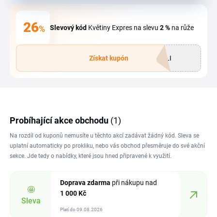
26
%
Slevový kód
Květiny Expres na slevu
2 %
na růže
Získat kupón
PLI
Probíhající akce obchodu
(1)
Na rozdíl od kuponů nemusíte u těchto akcí zadávat žádný kód. Sleva se
uplatní automaticky po prokliku, nebo vás obchod přesměruje do své akční
sekce. Jde tedy o nabídky, které jsou hned připravené k využití.
Doprava zdarma
při nákupu nad
🤩
1
000 Kč
Sleva
Platí do 09.08.2026