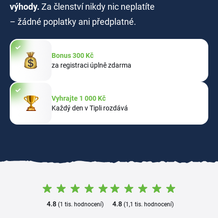
výhody.
Za členství nikdy nic neplatíte
– žádné poplatky ani předplatné.
Bonus 300 Kč
za registraci úplně zdarma
Vyhrajte 1 000 Kč
Každý den v Tipli rozdává
4.8
4.8
(1 tis. hodnocení)
(1,1 tis. hodnocení)