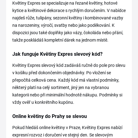
Květiny Expres se specializuje na řezané květiny, hotové
kytice a květinové dekorace s rychlým doručením. V nabídce
najdeš růže, tulipány, sezonní květiny i kombinované vazby
na narozeniny, výročí, svatby nebo jako poděkování. K
dispozici jsou také doplňky jako vázy, čokoláda nebo přání,
takže poskládáš kompletní dárek na jednom místě.
Jak funguje Květiny Expres slevový kód?
Květiny Expres slevový kód zadáváš ručně do pole pro slevu
v košíku před dokončením objednávky. Po vložení se
přepočítá celková cena. Každý kód má vlastní podmínky,
některý platí na celý sortiment, jiný jen na vybranou
kategorii nebo při minimální hodnotě nákupu. Podmínky si
vždy ověř u konkrétního kupónu.
Online květiny do Prahy se slevou
Pokud hledáš online květiny v Praze, Květiny Expres nabízí
expresní rozvoz i doručení ve stejný den. Se slevovým