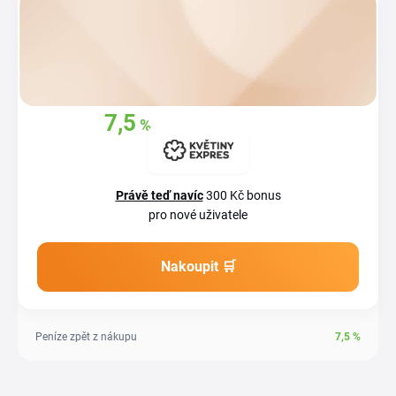
7,5
%
Získejte zpět
z
vašich nákupů
Právě teď navíc
300 Kč bonus
pro nové uživatele
Nakoupit 🛒
Peníze zpět z nákupu
7,5
%