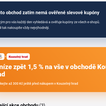
to obchod zatím nemá ověřené slevové kupóny
tým pro vás každý den vyhledává a ověřuje kupóny ze všech e-shopů.
li tak nakoupíte vždy nejvýhodněji.
+
níze zpět 1,5 % na vše v obchodě K
ad
skejte až 300 Kč ještě před nákupem v Kouzelný hrad
ající akce obchodu
(3)