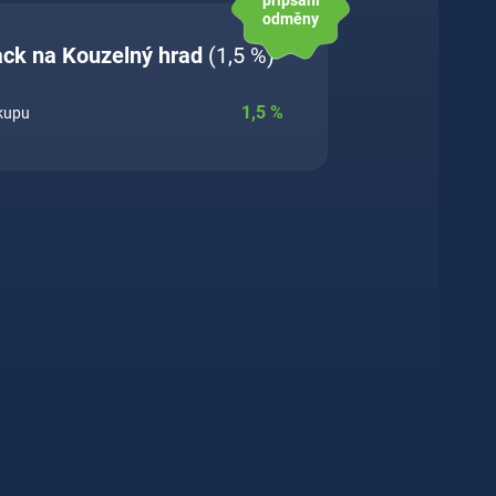
připsání
odměny
ack na Kouzelný hrad
(1,5 %)
1,5
%
ákupu