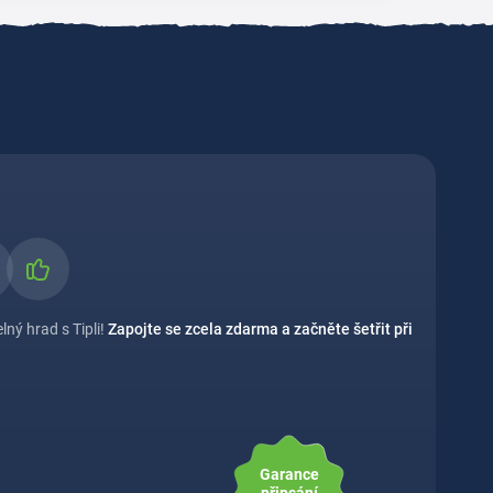
ný hrad s Tipli!
Zapojte se zcela zdarma a začněte šetřit při
Garance