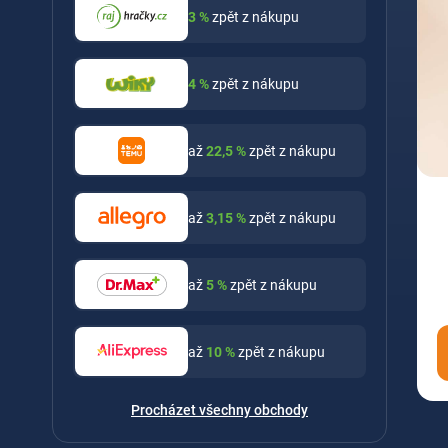
3
%
zpět z nákupu
4
%
zpět z nákupu
až
22,5
%
zpět z nákupu
až
3,15
%
zpět z nákupu
až
5
%
zpět z nákupu
až
10
%
zpět z nákupu
Procházet všechny obchody