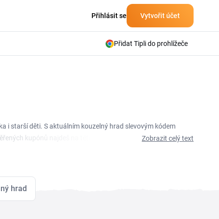
Přihlásit se
Vytvořit účet
Přidat Tipli do prohlížeče
ka i starší děti. S aktuálním kouzelný hrad slevovým kódem
ověřených kupónů najdeš na této stránce a před objednávkou
Zobrazit celý text
ěžném nákupu vybavení pro dítě, tak při větší objednávce s
étní kategorie, jako hračky, plenky, krmení nebo doplňky
árky, narozeniny i letní sety na hraní venku.
ný hrad