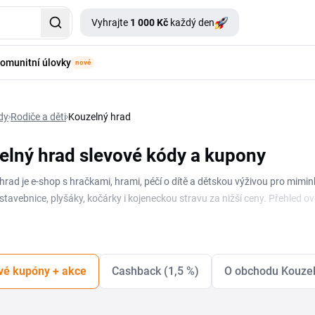
Vyhrajte
1 000 Kč
každý den
omunitní úlovky
nové
dy
Rodiče a děti
Kouzelný hrad
elný hrad slevové kódy a kupony
hrad je e-shop s hračkami, hrami, péčí o dítě a dětskou výživou pro mimin
stavebnice, plyšáky, kočárky i kojeneckou stravu za nižší ceny. Přehled 
vložit do košíku. Slevový kupón Kouzelný hrad ti pomůže ušetřit jak při b
zdarma od stanovené hranice. Sleva Kouzelný hrad obvykle platí na konkr
ka. Kromě jednorázových kupónů obchod pořádá sezonní akce na vánoční d
vé kupóny + akce
Cashback (1,5 %)
O obchodu Kouzel