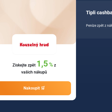
Tipli cashb
Peníze zpět z n
1,5
%
Získejte zpět
z
vašich nákupů
Nakoupit 🛒