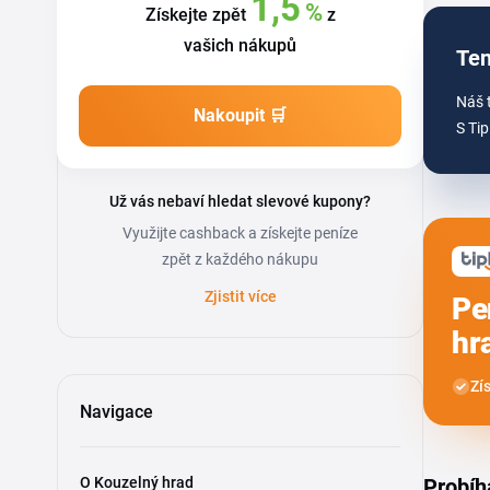
1,5
%
Získejte zpět
z
vašich nákupů
Ten
Náš 
Nakoupit 🛒
S Tip
Už vás nebaví hledat slevové kupony?
Využijte cashback a získejte peníze
zpět z každého nákupu
Zjistit více
Pe
hr
Zí
Navigace
O Kouzelný hrad
Probíh