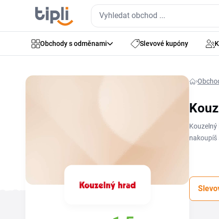
Obchody s odměnami
Slevové kupóny
K
Obcho
Kouz
Kouzelný 
nakoupíš 
stačí kód 
dopravou 
pro mimin
Slevo