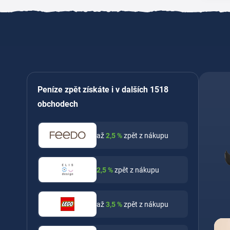
Peníze zpět získáte i v dalších 1518
obchodech
až
2,5
%
zpět z nákupu
2,5
%
zpět z nákupu
až
3,5
%
zpět z nákupu