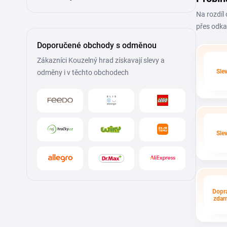
Na rozdíl
přes odka
Doporučené obchody s odměnou
Zákazníci Kouzelný hrad získavají slevy a
Sle
odměny i v těchto obchodech
Sle
Dopr
zdar