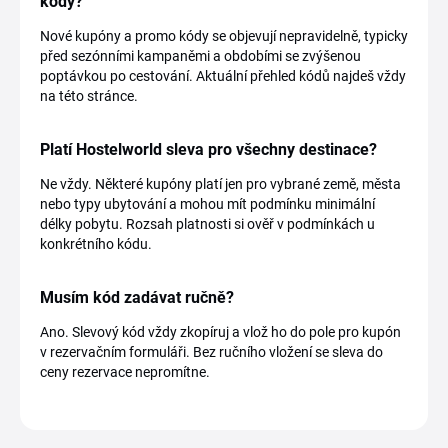
kódy?
Nové kupóny a promo kódy se objevují nepravidelně, typicky
před sezónními kampaněmi a obdobími se zvýšenou
poptávkou po cestování. Aktuální přehled kódů najdeš vždy
na této stránce.
Platí Hostelworld sleva pro všechny destinace?
Ne vždy. Některé kupóny platí jen pro vybrané země, města
nebo typy ubytování a mohou mít podmínku minimální
délky pobytu. Rozsah platnosti si ověř v podmínkách u
konkrétního kódu.
Musím kód zadávat ručně?
Ano. Slevový kód vždy zkopíruj a vlož ho do pole pro kupón
v rezervačním formuláři. Bez ručního vložení se sleva do
ceny rezervace nepromítne.