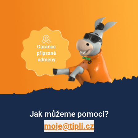
Garance
připsané
odměny
Jak můžeme pomoci?
moje@tipli.cz