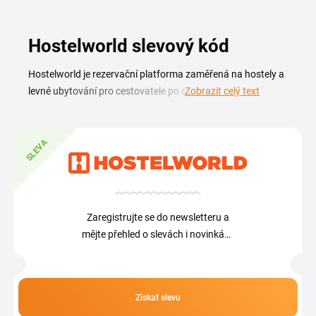
Hostelworld slevový kód
Hostelworld je rezervační platforma zaměřená na hostely a
levné ubytování pro cestovatele po celém světě, od
Zobrazit celý text
backpackerských nocleháren v jihovýchodní Asii po
městské hostely v Evropě. Součástí každého záznamu jsou
hodnocení, recenze od cestovatelů a průvodci městy, které
SLEVA
pomůžou naplánovat trasu. Se slevovým kódem
Hostelworld zaplatíš za rezervaci ubytování méně. Na této
stránce najdeš aktuální kupóny a promo kódy pro rezervace
na Hostelworldu. Ať plánuješ cestu do jedné destinace,
Zaregistrujte se do newsletteru a
nebo delší putování napříč kontinenty, Hostelworld sleva ti
mějte přehled o slevách i novinkách
pomůže udržet rozpočet pod kontrolou. Kód stačí
na Hostelworld
zkopírovat a vložit do pole pro slevový kód při dokončení
rezervace.
Získat slevu