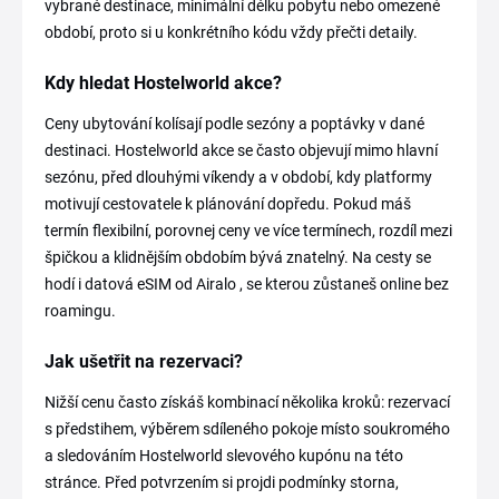
vybrané destinace, minimální délku pobytu nebo omezené
období, proto si u konkrétního kódu vždy přečti detaily.
Kdy hledat Hostelworld akce?
Ceny ubytování kolísají podle sezóny a poptávky v dané
destinaci. Hostelworld akce se často objevují mimo hlavní
sezónu, před dlouhými víkendy a v období, kdy platformy
motivují cestovatele k plánování dopředu. Pokud máš
termín flexibilní, porovnej ceny ve více termínech, rozdíl mezi
špičkou a klidnějším obdobím bývá znatelný. Na cesty se
hodí i datová eSIM od Airalo , se kterou zůstaneš online bez
roamingu.
Jak ušetřit na rezervaci?
Nižší cenu často získáš kombinací několika kroků: rezervací
s předstihem, výběrem sdíleného pokoje místo soukromého
a sledováním Hostelworld slevového kupónu na této
stránce. Před potvrzením si projdi podmínky storna,