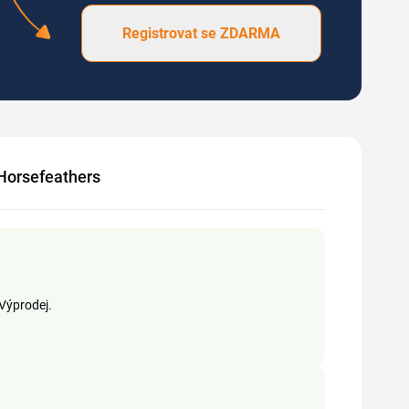
Registrovat se ZDARMA
 Horsefeathers
 Výprodej.