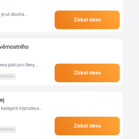
 je už dlouhá
Získat slevu
ní na snowboard však
 věrnostního
eva platí pro členy
Získat slevu
odmínky
ej
kategorii Výprodej a
Získat slevu
odmínky