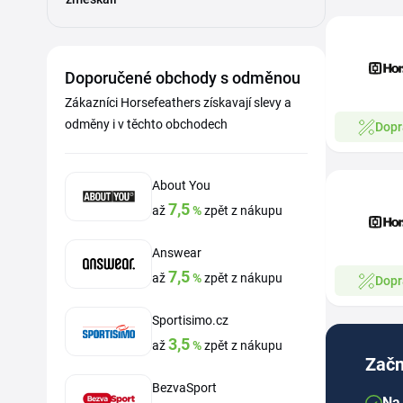
Doporučené obchody s odměnou
Zákazníci Horsefeathers získavají slevy a
odměny i v těchto obchodech
Dopr
About You
7,5
až
%
zpět z nákupu
Answear
7,5
až
%
zpět z nákupu
Dopr
Sportisimo.cz
3,5
až
%
zpět z nákupu
Začn
BezvaSport
Na 