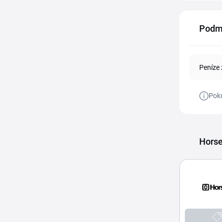
Podm
Peníze 
Poku
Horse