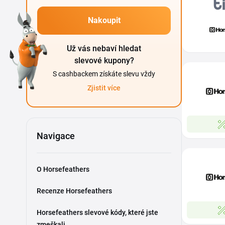
Nakoupit
Už vás nebaví hledat
slevové kupony?
S cashbackem získáte slevu vždy
Zjistit více
Navigace
O Horsefeathers
Recenze Horsefeathers
Horsefeathers slevové kódy, které jste
zmeškali