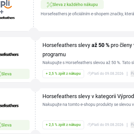
Sleva z každého nákupu
Horsefeathers je oficiálním e-shopem značky, která
léta&nbsp;spjata se snowboardem. Kromě obleče
nabízí také...
Horsefeathers slevy
až 50 %
pro členy
programu
Nakupujte s Horsefeathers slevou až 50 %. Tato sl
věrnostního programu.
|
Sleva
+ 2,5 % zpět z nákupu
Platí do 09.08.2026
P
Horsefeathers slevy v kategorii Výprod
Nakupujte na tomto e-shopu produkty se slevou v 
ušetřete peníze.
|
Sleva
+ 2,5 % zpět z nákupu
Platí do 09.08.2026
P