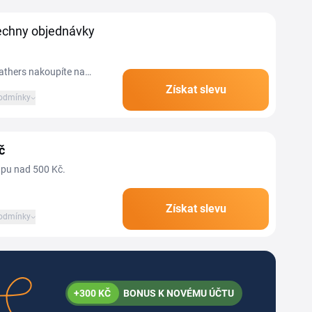
echny objednávky
athers nakoupíte na
Získat slevu
odmínky
č
upu nad 500 Kč.
Získat slevu
odmínky
+300 KČ
BONUS K NOVÉMU ÚČTU