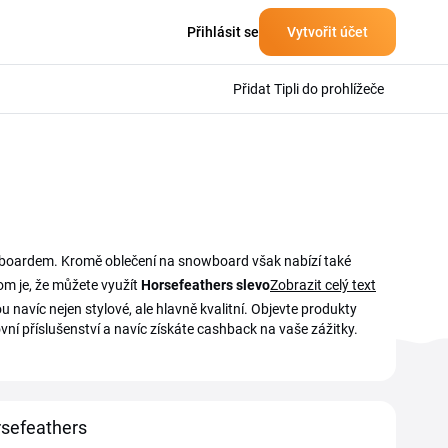
Přihlásit se
Vytvořit účet
Přidat Tipli do prohlížeče
nowboardem. Kromě oblečení na snowboard však nabízí také
tom je, že můžete využít
Horsefeathers slevový kód
Zobrazit celý text
a ušetřit
navíc nejen stylové, ale hlavně kvalitní. Objevte produkty
vní příslušenství a navíc získáte cashback na vaše zážitky.
sefeathers