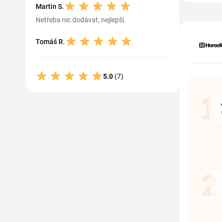
Martin S.
Netřeba nic dodávat, nejlepší.
Tomáš R.
5.0
(7)