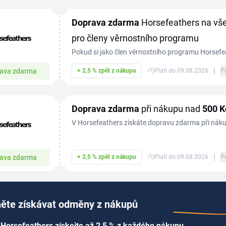
Doprava zdarma
Horsefeathers na vš
pro členy věrnostního programu
Pokud si jako člen věrnostního programu Horsefe
tomto e-shopu, máte dopravu zdarma.
|
ava zdarma
+ 2,5 % zpět z nákupu
Platí do 09.08.2026
P
Doprava zdarma
při nákupu nad
500 K
V Horsefeathers získáte dopravu zdarma při nák
|
ava zdarma
+ 2,5 % zpět z nákupu
Platí do 09.08.2026
P
ěte získávat odměny z nákupů
Horsefeathers získejte až 2,5 % z každého nákupu