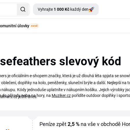
Vyhrajte
1 000 Kč
každý den
omunitní úlovky
nové
sefeathers slevový kód
ers je oficiálním e-shopem značky, která je už dlouhá léta spjata se s
oblečení, doplňky na kolo, peněženky, sluneční brýle a další. Nejlepší na 
 nákupu. Kódy jednoduše uplatníte v nákupním košíku. Jejich výrobky jsou 
te do přírody nebo na hory, na
Muziker.cz
pořídíte outdoor doplňky i sporto
athers.cz ještě dnes.
Peníze zpět
2,5 %
na vše v obchodě Hor