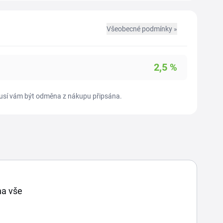
Všeobecné podmínky »
2,5
%
nemusí vám být odměna z nákupu připsána.
na vše