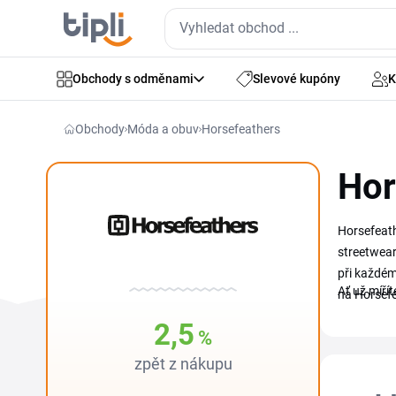
Obchody s odměnami
Slevové kupóny
K
Obchody
Móda a obuv
Horsefeathers
Hor
Horsefeath
streetwear 
při každém
Ať už míří
na Horsefe
2,5
%
zpět z nákupu